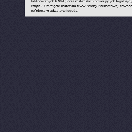
bibliotecznych (OPAC) oraz materiałach promujących legalną dy
książek. Usunięcie materiału z ww. strony internetowej, równoz
cofnięciem udzielonej zgody.