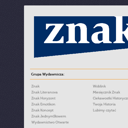
Grupa Wydawnicza:
Znak
Woblink
Znak Literanova
Miesięcznik Znak
Znak Horyzont
Ciekawostki Historyc
Znak Emotikon
Twoja Historia
Znak Koncept
Lubimy czytać
Znak JednymSłowem
Wydawnictwo Otwarte