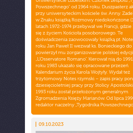
Uniwersytecie Lubelskim. Członek zespołu „
Powszechnego” od 1964 roku. Duszpasterz a
przy uniwersyteckim kościele św. Anny. Zad
w Znaku książką Rozmowy niedokończone (1
latach 1972-1974 przebywał we Francji, gdzie
się z życiem Kościoła posoborowego. Te
doświadczenia zaowocowały książką pt. Note
roku Jan Paweł II wezwał ks. Bonieckiego do
powierzył mu zorganizowanie polskiej edycji
„L’Osservatore Romano”. Kierował nią do 199
roku 1983 ukazało się opracowane przezeń
Kalendarium życia Karola Wojtyły. Wydał też
trzytomowy Notes rzymski – zapis pracy po
dziesięcioletniej pracy przy Stolicy Apostolski
1993 roku został przełożonym generalnym
Zgromadzenia Księży Marianów. Od lipca 199
redaktor naczelny „Tygodnika Powszechnego”
09.10.2023