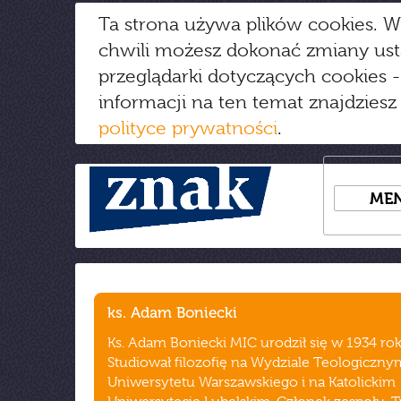
Ta strona używa plików cookies. W
chwili możesz dokonać zmiany us
przeglądarki dotyczących cookies
-
informacji na ten temat znajdziesz
polityce prywatności
.
ME
ks. Adam Boniecki
Ks. Adam Boniecki MIC urodził się w 1934 rok
Studiował filozofię na Wydziale Teologiczny
Uniwersytetu Warszawskiego i na Katolickim