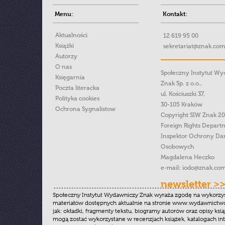
Menu:
Kontakt:
Aktualności
12 619 95 00
Książki
sekretariat@znak.com
Autorzy
O nas
Społeczny Instytut W
Księgarnia
Znak Sp. z o.o.,
Poczta literacka
ul. Kościuszki 37,
Polityka cookies
30-105 Kraków
Ochrona Sygnalistow
Copyright SIW Znak 2
Foreign Rights Depart
Inspektor Ochrony Da
Osobowych
Magdalena Heczko
e-mail:
iodo@znak.com
newsletter >
Społeczny Instytut Wydawniczy Znak wyraża zgodę na wykorzy
materiałów dostępnych aktualnie na stronie www.wydawnictwoz
jak: okładki, fragmenty tekstu, biogramy autorów oraz opisy ksią
mogą zostać wykorzystane w recenzjach książek, katalogach i