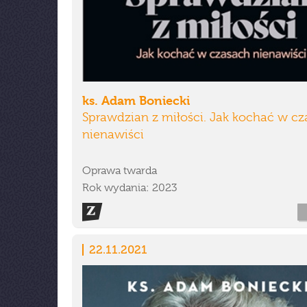
ks. Adam Boniecki
Sprawdzian z miłości. Jak kochać w c
nienawiści
Oprawa twarda
Rok wydania: 2023
22.11.2021