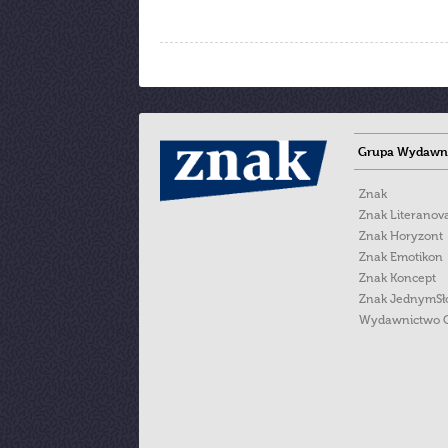
Grupa Wydawni
Znak
Znak Literanov
Znak Horyzont
Znak Emotikon
Znak Koncept
Znak JednymS
Wydawnictwo 