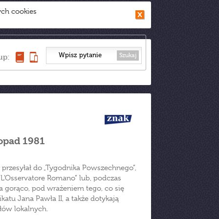
ych cookies
Szukaj
up:
topad 1981
r przesyłał do „Tygodnika Powszechnego”,
„L’Osservatore Romano” lub, podczas
na gorąco, pod wrażeniem tego, co się
atu Jana Pawła II, a także dotykają
ów lokalnych.