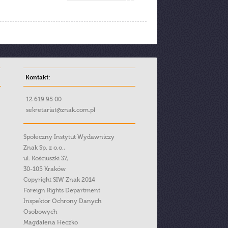
Kontakt:
12 619 95 00
sekretariat@znak.com.pl
Społeczny Instytut Wydawniczy
Znak Sp. z o.o.,
ul. Kościuszki 37,
30-105 Kraków
Copyright SIW Znak 2014
Foreign Rights Department
Inspektor Ochrony Danych
Osobowych
Magdalena Heczko