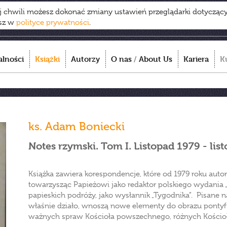
ej chwili możesz dokonać zmiany ustawień przeglądarki dotycząc
esz w
polityce prywatności
.
alności
Książki
Autorzy
O nas
/
About Us
Kariera
K
ks. Adam Boniecki
Notes rzymski. Tom I. Listopad 1979 - lis
Książka zawiera korespondencje, które od 1979 roku auto
towarzysząc Papieżowi jako redaktor polskiego wydania 
papieskich podróży, jako wysłannik „Tygodnika”. Pisane 
właśnie działo, wnoszą nowe elementy do obrazu pontyfik
ważnych spraw Kościoła powszechnego, różnych Kościoł