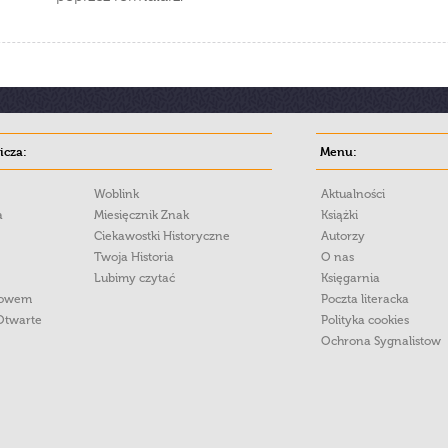
cza:
Menu:
Woblink
Aktualności
a
Miesięcznik Znak
Książki
Ciekawostki Historyczne
Autorzy
Twoja Historia
O nas
Lubimy czytać
Księgarnia
łowem
Poczta literacka
Otwarte
Polityka cookies
Ochrona Sygnalistow