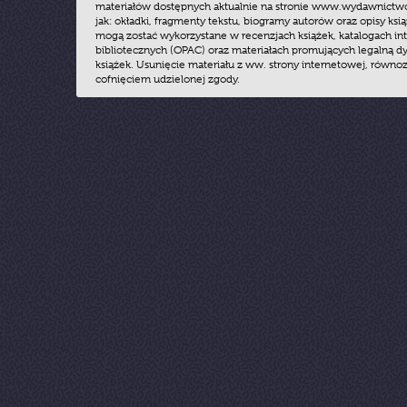
materiałów dostępnych aktualnie na stronie www.wydawnictwoz
jak: okładki, fragmenty tekstu, biogramy autorów oraz opisy ksią
mogą zostać wykorzystane w recenzjach książek, katalogach i
bibliotecznych (OPAC) oraz materiałach promujących legalną dy
książek. Usunięcie materiału z ww. strony internetowej, równoz
cofnięciem udzielonej zgody.