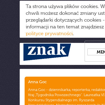
Ta strona używa plików cookies. W
chwili możesz dokonać zmiany us
przeglądarki dotyczących cookies
-
informacji na ten temat znajdziesz
polityce prywatności
.
ME
Anna Goc
Anna Goc - dziennikarka, reporterka, redakto
Kraj „Tygodnika Powszechnego". Laureatka VI
Konkursu Stypendialnego im. Ryszarda