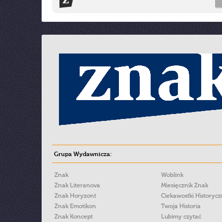
Grupa Wydawnicza:
Znak
Woblink
Znak Literanova
Miesięcznik Znak
Znak Horyzont
Ciekawostki Historyc
Znak Emotikon
Twoja Historia
Znak Koncept
Lubimy czytać