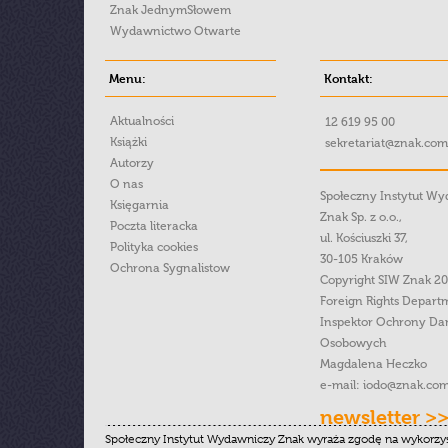
Znak JednymSłowem
Wydawnictwo Otwarte
Menu:
Kontakt:
Aktualności
12 619 95 00
Książki
sekretariat@znak.com
Autorzy
O nas
Społeczny Instytut W
Księgarnia
Znak Sp. z o.o.,
Poczta literacka
ul. Kościuszki 37,
Polityka cookies
30-105 Kraków
Ochrona Sygnalistow
Copyright SIW Znak 2
Foreign Rights Depart
Inspektor Ochrony Da
Osobowych
Magdalena Heczko
e-mail:
iodo@znak.com
newsletter >
Społeczny Instytut Wydawniczy Znak wyraża zgodę na wykorzy