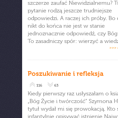
szczerze zaufać Niewidzialnemu? 
pytanie rodzą jeszcze trudniejsze
odpowiedzi. A raczej ich próby. Bo
nikt do końca nie jest w stanie
jednoznacznie odpowiedź, czy Bóg i
To zasadniczy spór: wierzyć a wiedz
>>> 
Poszukiwanie i refleksja
116
63
Kiedy pierwszy raz usłyszałam o ksi
„Bóg Życie i twórczość" Szymona 
tytuł wydał mi się prowokacją. Kto
infantylnie opisywać istnienie Najw