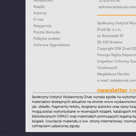
Aktualności
12 619 95 00
Książki
sekretariat@znak.com
Autorzy
O nas
Społeczny Instytut W
Księgarnia
Znak Sp. z o.o.,
Poczta literacka
ul. Kościuszki 37,
Polityka cookies
30-105 Kraków
Ochrona Sygnalistow
Copyright SIW Znak 2
Foreign Rights Depart
Inspektor Ochrony Da
Osobowych
Magdalena Heczko
e-mail:
iodo@znak.com
newsletter >
Społeczny Instytut Wydawniczy Znak wyraża zgodę na wykorzy
materiałów dostępnych aktualnie na stronie www.wydawnictwoz
jak: okładki, fragmenty tekstu, biogramy autorów oraz opisy ksią
mogą zostać wykorzystane w recenzjach książek, katalogach i
bibliotecznych (OPAC) oraz materiałach promujących legalną dy
książek. Usunięcie materiału z ww. strony internetowej, równoz
cofnięciem udzielonej zgody.