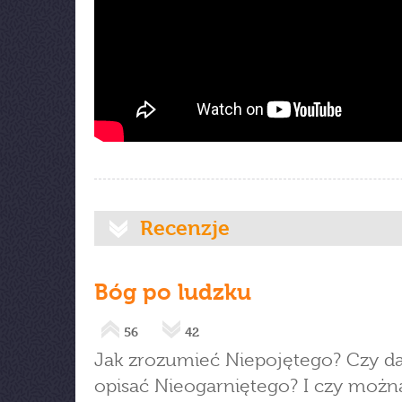
Recenzje
Bóg po ludzku
56
42
Jak zrozumieć Niepojętego? Czy da
opisać Nieogarniętego? I czy możn