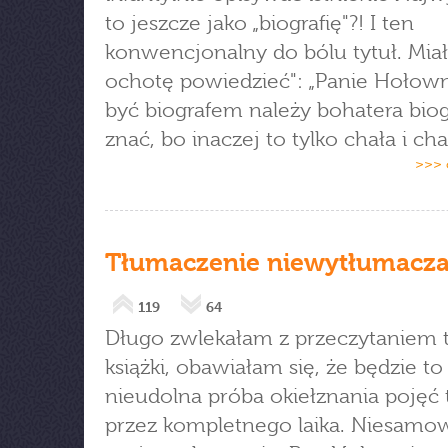
to jeszcze jako „biografię"?! I ten
konwencjonalny do bólu tytuł. Mia
ochotę powiedzieć": „Panie Hołown
być biografem należy bohatera biogr
znać, bo inaczej to tylko chała i cha
>>> 
Tłumaczenie niewytłumacz
119
64
Długo zwlekałam z przeczytaniem t
książki, obawiałam się, że będzie to
nieudolna próba okiełznania pojęć
przez kompletnego laika. Niesamow