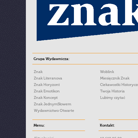
Grupa Wydawnicza:
Znak
Woblink
Znak Literanova
Miesięcznik Znak
Znak Horyzont
Ciekawostki Historyc
Znak Emotikon
Twoja Historia
Znak Koncept
Lubimy czytać
Znak JednymSłowem
Wydawnictwo Otwarte
Menu:
Kontakt: