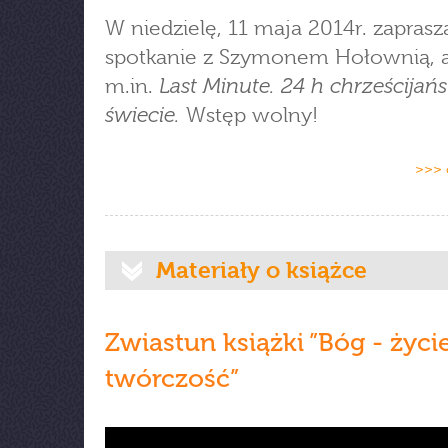
W niedzielę, 11 maja 2014r. zapras
spotkanie z Szymonem Hołownią, 
Last Minute. 24 h chrześcijań
m.in.
świecie.
Wstęp wolny!
>>> 
Materiały o książce
Zwiastun książki ”Bóg - życie
twórczość”