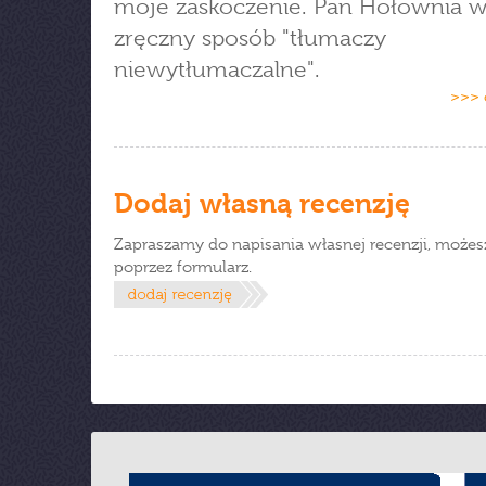
moje zaskoczenie. Pan Hołownia w
zręczny sposób "tłumaczy
niewytłumaczalne".
>>> 
Dodaj własną recenzję
Zapraszamy do napisania własnej recenzji, możes
poprzez formularz.