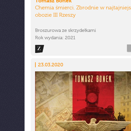
Tomasz Bonek
Chemia śmierci. Zbrodnie w najtajnie
obozie III Rzeszy
Broszurowa ze skrzydełkami
Rok wydania: 2021
23.03.2020