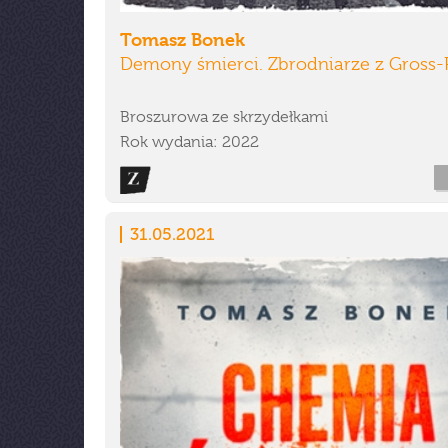
Tomasz Bonek
Demony śmierci. Zbrodniarze z Gross
Broszurowa ze skrzydełkami
Rok wydania: 2022
31.05.2021