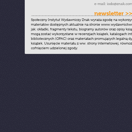
e-mail:
iodo@znak.com
newsletter >
Społeczny Instytut Wydawniczy Znak wyraża zgodę na wykorzy
materiałów dostępnych aktualnie na stronie www.wydawnictwoz
jak: okładki, fragmenty tekstu, biogramy autorów oraz opisy ksią
mogą zostać wykorzystane w recenzjach książek, katalogach i
bibliotecznych (OPAC) oraz materiałach promujących legalną dy
książek. Usunięcie materiału z ww. strony internetowej, równoz
cofnięciem udzielonej zgody.