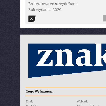
Broszurowa ze skrzydełkami
Rok wydania: 2020
Grupa Wydawnicza:
Znak
Woblink