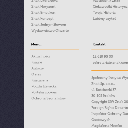
Znak Literanova
Miesięcznik Znak
Znak Horyzont
Ciekawostki Historyc
Znak Emotikon
Twoja Historia
Znak Koncept
Lubimy czytać
Znak JednymSłowem
Wydawnictwo Otwarte
Menu:
Kontakt:
Aktualności
12 619 95 00
Książki
sekretariat@znak.com
Autorzy
O nas
Społeczny Instytut W
Księgarnia
Znak Sp. z o.o.,
Poczta literacka
ul. Kościuszki 37,
Polityka cookies
30-105 Kraków
Ochrona Sygnalistow
Copyright SIW Znak 2
Foreign Rights Depart
Inspektor Ochrony Da
Osobowych
Magdalena Heczko