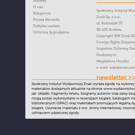
Autorzy
O nas
Społeczny Instytut W
Księgarnia
Znak Sp. z o.o.,
Poczta literacka
ul. Kościuszki 37,
Polityka cookies
30-105 Kraków
Ochrona Sygnalistow
Copyright SIW Znak 2
Foreign Rights Depart
Inspektor Ochrony Da
Osobowych
Magdalena Heczko
e-mail:
iodo@znak.com
newsletter >
Społeczny Instytut Wydawniczy Znak wyraża zgodę na wykorzy
materiałów dostępnych aktualnie na stronie www.wydawnictwoz
jak: okładki, fragmenty tekstu, biogramy autorów oraz opisy ksią
mogą zostać wykorzystane w recenzjach książek, katalogach i
bibliotecznych (OPAC) oraz materiałach promujących legalną dy
książek. Usunięcie materiału z ww. strony internetowej, równoz
cofnięciem udzielonej zgody.