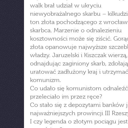
walk brał udział w ukryciu
niewyobrażalnego skarbu – kilkudzi
ton złota pochodzącego z wrocław
skarbca. Marzenie o odnalezieniu
kosztowności może się ziścić. Gorą
złota opanowuje najwyższe szczeb
władzy. Jaruzelski i Kiszczak wierzą,
odnajdując zaginiony skarb, zdołają
uratować zadłużony kraj i utrzyma
komunizm.
Co udało się komunistom odnaleźć
przeleciało im przez ręce?
Co stało się z depozytami banków j
najważniejszych prowincji III Rzesz
I czy legenda o złotym pociągu jest