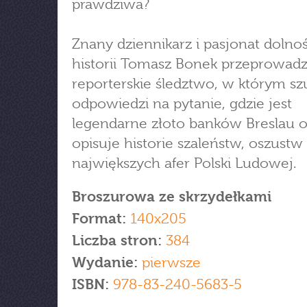
prawdziwa?
Znany dziennikarz i pasjonat dolnoś
historii Tomasz Bonek przeprowad
reporterskie śledztwo, w którym sz
odpowiedzi na pytanie, gdzie jest
legendarne złoto banków Breslau o
opisuje historie szaleństw, oszustw 
największych afer Polski Ludowej.
Broszurowa ze skrzydełkami
Format:
140x205
Liczba stron:
384
Wydanie:
pierwsze
ISBN:
978-83-240-5683-5