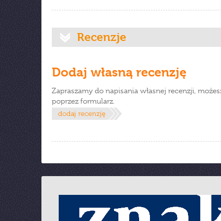
Recenzje
Dodaj własną recenzję
Zapraszamy do napisania własnej recenzji, możes
poprzez formularz.