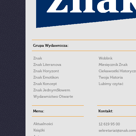
Grupa Wydawnicza:
Znak
Woblink
Znak Literanova
Miesięcznik Znak
Znak Horyzont
Ciekawostki Historyc
Znak Emotikon
Twoja Historia
Znak Koncept
Lubimy czytać
Znak JednymSłowem
Wydawnictwo Otwarte
Menu:
Kontakt:
Aktualności
12 619 95 00
Książki
sekretariat@znak.com