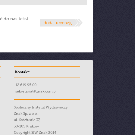
ć do nas tekst
Kontakt:
12 619 95 00
sekretariat@znak.com.pl
Społeczny Instytut Wydawniczy
Znak Sp. z o.o.,
ul. Kościuszki 37,
30-105 Kraków
Copyright SIW Znak 2014