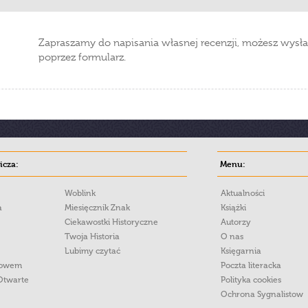
Zapraszamy do napisania własnej recenzji, możesz wysła
poprzez formularz.
cza:
Menu:
Woblink
Aktualności
a
Miesięcznik Znak
Książki
Ciekawostki Historyczne
Autorzy
Twoja Historia
O nas
Lubimy czytać
Księgarnia
łowem
Poczta literacka
Otwarte
Polityka cookies
Ochrona Sygnalistow