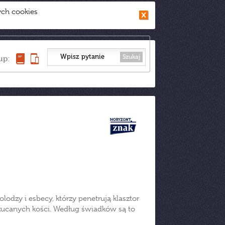
ych cookies
Szukaj
up:
dzy i esbecy, którzy penetrują klasztor
rzucanych kości. Według świadków są to