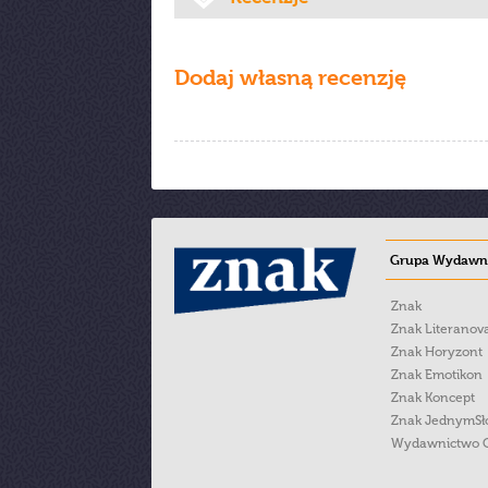
Dodaj własną recenzję
Grupa Wydawni
Znak
Znak Literanov
Znak Horyzont
Znak Emotikon
Znak Koncept
Znak JednymS
Wydawnictwo 