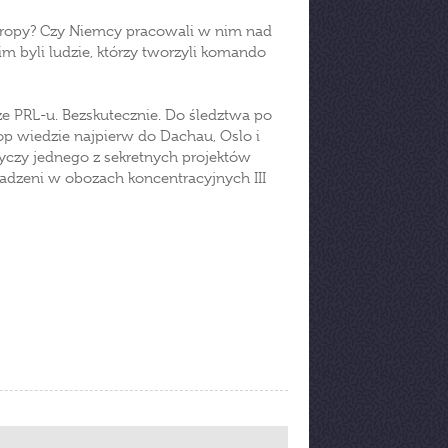
uropy? Czy Niemcy pracowali w nim nad
m byli ludzie, którzy tworzyli komando
e PRL-u. Bezskutecznie. Do śledztwa po
op wiedzie najpierw do Dachau, Oslo i
tyczy jednego z sekretnych projektów
adzeni w obozach koncentracyjnych III