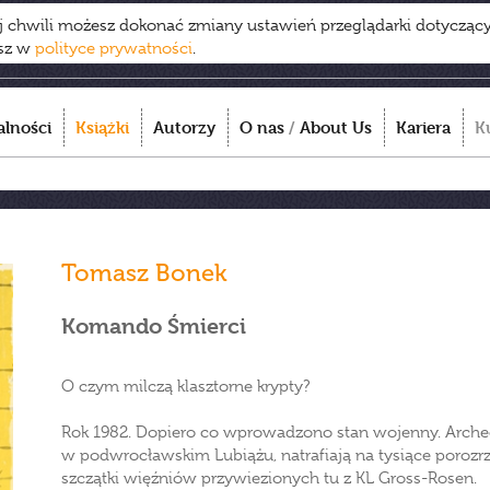
ej chwili możesz dokonać zmiany ustawień przeglądarki dotycząc
esz w
polityce prywatności
.
alności
Książki
Autorzy
O nas
/
About Us
Kariera
K
Tomasz Bonek
Komando Śmierci
O czym milczą klasztorne krypty?
Rok 1982. Dopiero co wprowadzono stan wojenny. Archeolo
w podwrocławskim Lubiążu, natrafiają na tysiące poroz
szczątki więźniów przywiezionych tu z KL Gross-Rosen.