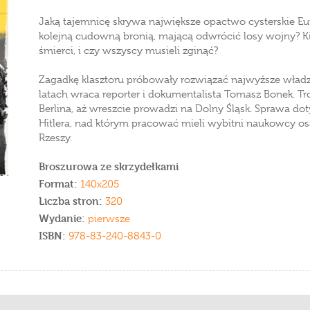
Jaką tajemnicę skrywa największe opactwo cysterskie E
kolejną cudowną bronią, mającą odwrócić losy wojny? Ki
śmierci, i czy wszyscy musieli zginąć?
Zagadkę klasztoru próbowały rozwiązać najwyższe władz
latach wraca reporter i dokumentalista Tomasz Bonek. Tr
Berlina, aż wreszcie prowadzi na Dolny Śląsk. Sprawa do
Hitlera, nad którym pracować mieli wybitni naukowcy os
Rzeszy.
Broszurowa ze skrzydełkami
Format:
140x205
Liczba stron:
320
Wydanie:
pierwsze
ISBN:
978-83-240-8843-0