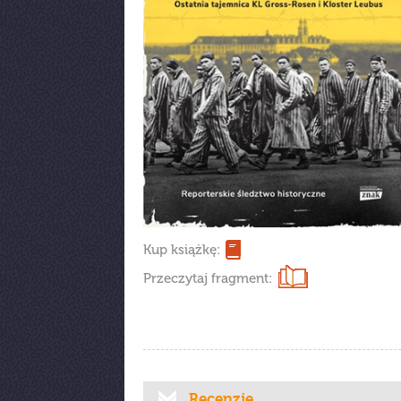
Kup książkę:
Przeczytaj fragment:
Recenzje