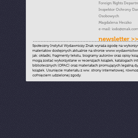
Foreign Rights Depart
Inspektor Ochrony Da
Osobowych
Magdalena Heczko
e-mail:
iodo@znak.com
newsletter >
Społeczny Instytut Wydawniczy Znak wyraża zgodę na wykorzy
materiałów dostępnych aktualnie na stronie www.wydawnictwoz
jak: okładki, fragmenty tekstu, biogramy autorów oraz opisy ksią
mogą zostać wykorzystane w recenzjach książek, katalogach i
bibliotecznych (OPAC) oraz materiałach promujących legalną dy
książek. Usunięcie materiału z ww. strony internetowej, równoz
cofnięciem udzielonej zgody.