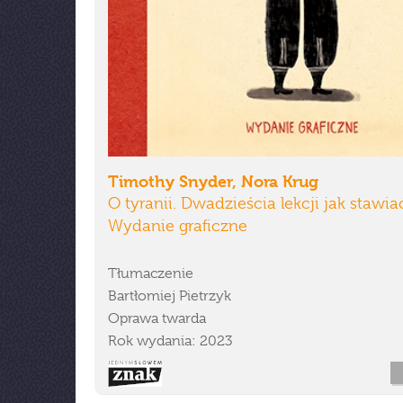
Timothy Snyder, Nora Krug
O tyranii. Dwadzieścia lekcji jak stawia
Wydanie graficzne
Tłumaczenie
Bartłomiej Pietrzyk
Oprawa twarda
Rok wydania: 2023