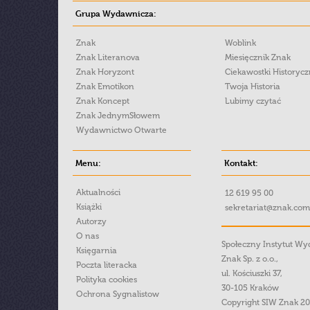
Grupa Wydawnicza:
Znak
Woblink
Znak Literanova
Miesięcznik Znak
Znak Horyzont
Ciekawostki Historyc
Znak Emotikon
Twoja Historia
Znak Koncept
Lubimy czytać
Znak JednymSłowem
Wydawnictwo Otwarte
Menu:
Kontakt:
Aktualności
12 619 95 00
Książki
sekretariat@znak.com
Autorzy
O nas
Społeczny Instytut W
Księgarnia
Znak Sp. z o.o.,
Poczta literacka
ul. Kościuszki 37,
Polityka cookies
30-105 Kraków
Ochrona Sygnalistow
Copyright SIW Znak 2