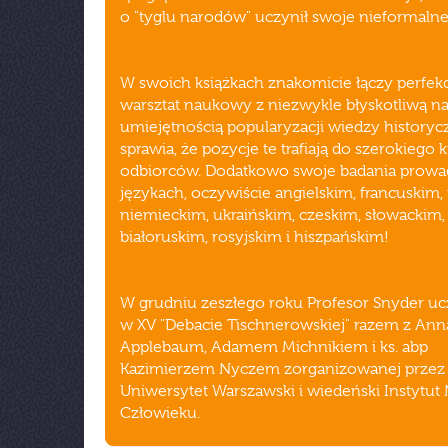
o "tyglu narodów" uczynił swoje nieformalne
W swoich książkach znakomicie łączy perfek
warsztat naukowy z niezwykle błyskotliwą nar
umiejętnością popularyzacji wiedzy historycz
sprawia, że pozycje te trafiają do szerokiego 
odbiorców. Dodatkowo swoje badania prowa
językach, oczywiście angielskim, francuskim,
niemieckim, ukraińskim, czeskim, słowackim,
białoruskim, rosyjskim i hiszpańskim!
W grudniu zeszłego roku Profesor Snyder uc
w XV "Debacie Tischnerowskiej" razem z Ann
Applebaum, Adamem Michnikiem i ks. abp
Kazimierzem Nyczem zorganizowanej przez
Uniwersytet Warszawski i wiedeński Instytut
Człowieku.