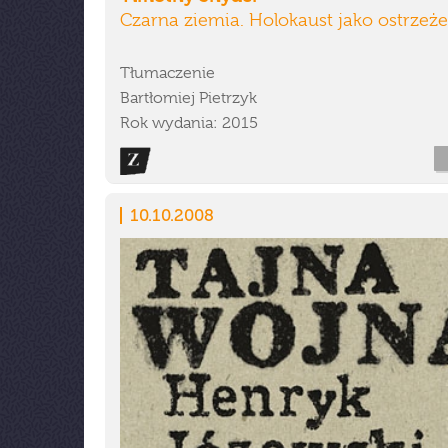
Czarna ziemia. Holokaust jako ostrzeż
Tłumaczenie
Bartłomiej Pietrzyk
Rok wydania: 2015
10.10.2008