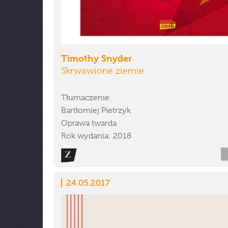
Timothy Snyder
Skrwawione ziemie
Tłumaczenie
Bartłomiej Pietrzyk
Oprawa twarda
Rok wydania: 2018
24.05.2017