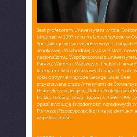
Jest profesorem Uniwersytetu w Yale. Doktor
otrzymał w 1997 roku na Uniwersytecie w Ox
Specjalizuje się we współczesnych dziejach 
Środkowej i Wschodniej oraz w historii now
nacjonalizmu. Współpracował z uniwersytet
Paryżu, Wiedniu, Warszawie, Pradze i Harvardz
laureatem kilku prestiżowych nagród, m.in. 
roku otrzymał nagrodę George Louis Beer
przyznawaną przez Amerykańskie Stowarzys
Historyków za książkę „Rekonstrukcja narod
Polska, Ukraina, Litwa i Białoruś, 1569-1999", 
opisał ewolucję świadomości narodowych w
Pierwszej Rzeczypospolitej i na jej ziemiach 
współczesności.