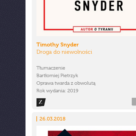
Timothy Snyder
Droga do niewolności
Tłumaczenie
Bartłomiej Pietrzyk
Oprawa twarda z obwolutą
Rok wydania: 2019
26.03.2018