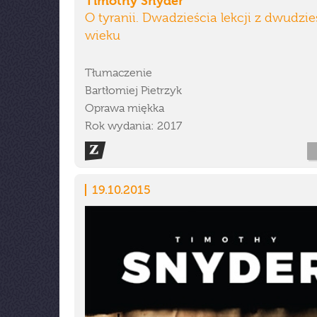
Timothy Snyder
O tyranii. Dwadzieścia lekcji z dwudzi
wieku
Tłumaczenie
Bartłomiej Pietrzyk
Oprawa miękka
Rok wydania: 2017
19.10.2015