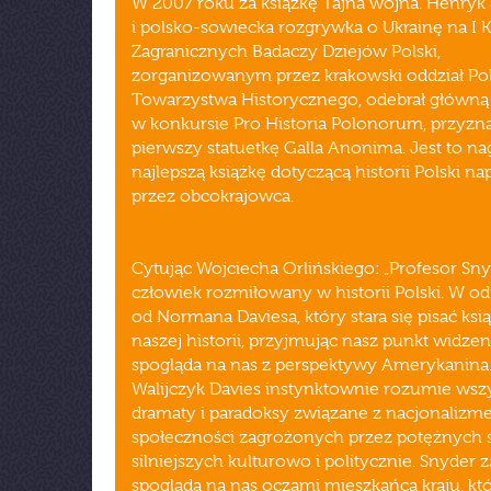
W 2007 roku za książkę Tajna wojna. Henryk
i polsko-sowiecka rozgrywka o Ukrainę na I 
Zagranicznych Badaczy Dziejów Polski,
zorganizowanym przez krakowski oddział Po
Towarzystwa Historycznego, odebrał główną
w konkursie Pro Historia Polonorum, przyzn
pierwszy statuetkę Galla Anonima. Jest to na
najlepszą książkę dotyczącą historii Polski na
przez obcokrajowca.
Cytując Wojciecha Orlińskiego: „Profesor Sny
człowiek rozmiłowany w historii Polski. W o
od Normana Daviesa, który stara się pisać ksią
naszej historii, przyjmując nasz punkt widzen
spogląda na nas z perspektywy Amerykanina.
Walijczyk Davies instynktownie rozumie wszy
dramaty i paradoksy związane z nacjonaliz
społeczności zagrożonych przez potężnych 
silniejszych kulturowo i politycznie. Snyder z
spogląda na nas oczami mieszkańca kraju, któ