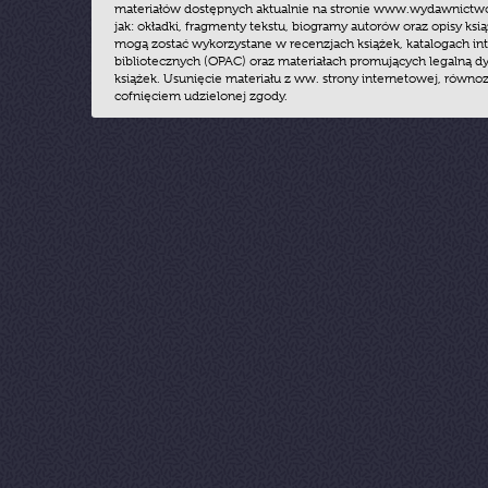
materiałów dostępnych aktualnie na stronie www.wydawnictwoz
jak: okładki, fragmenty tekstu, biogramy autorów oraz opisy ksią
mogą zostać wykorzystane w recenzjach książek, katalogach i
bibliotecznych (OPAC) oraz materiałach promujących legalną dy
książek. Usunięcie materiału z ww. strony internetowej, równoz
cofnięciem udzielonej zgody.