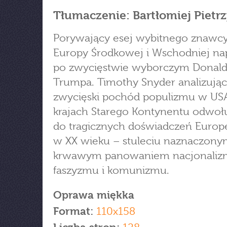
Tłumaczenie: Bartłomiej Pietr
Porywający esej wybitnego znawcy 
Europy Środkowej i Wschodniej na
po zwycięstwie wyborczym Donal
Trumpa. Timothy Snyder analizując
zwycięski pochód populizmu w USA
krajach Starego Kontynentu odwołu
do tragicznych doświadczeń Euro
w XX wieku – stuleciu naznaczon
krwawym panowaniem nacjonaliz
faszyzmu i komunizmu.
Oprawa miękka
Format:
110x158