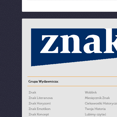
Grupa Wydawnicza:
Znak
Woblink
Znak Literanova
Miesięcznik Znak
Znak Horyzont
Ciekawostki Historyc
Znak Emotikon
Twoja Historia
Znak Koncept
Lubimy czytać