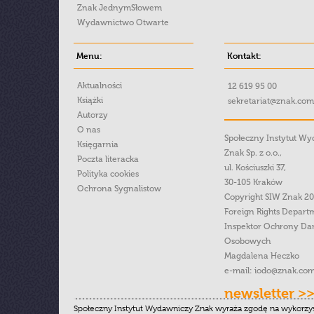
Znak JednymSłowem
Wydawnictwo Otwarte
Menu:
Kontakt:
Aktualności
12 619 95 00
Książki
sekretariat@znak.com
Autorzy
O nas
Społeczny Instytut W
Księgarnia
Znak Sp. z o.o.,
Poczta literacka
ul. Kościuszki 37,
Polityka cookies
30-105 Kraków
Ochrona Sygnalistow
Copyright SIW Znak 2
Foreign Rights Depart
Inspektor Ochrony Da
Osobowych
Magdalena Heczko
e-mail:
iodo@znak.com
newsletter >
Społeczny Instytut Wydawniczy Znak wyraża zgodę na wykorzy