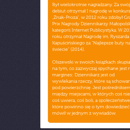
Był wielokrotnie nagradzany. Za swój
debiut otrzymał I nagrodę w konkurs
„Znak-Proza", w 2012 roku zdobył G
Prix Nagrody Dziennikarzy Małopols
kategorii Internet Publicystyka. W 20
roku otrzymał Nagrodę im. Ryszarda
Kapuścińskiego za "Najlepsze buty n
świecie" (2014).
Olszewski w swoich książkach skupia
na tym, co zazwyczaj spychane jest 
margines: Dziennikarz jest od
wywlekania rzeczy, które są schowa
pod powierzchnię. Jest pośrednikie
między miejscami, w których coś nie 
coś uwiera, coś boli, a społeczeństw
które powinno się o tym dowiedzieć
mówił w jednym z wywiadów.