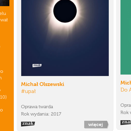
ielu
ował
a
go
h
Mic
Michał Olszewski
Do 
w
#upał
010)
Opra
Oprawa twarda
 o
Rok 
Rok wydania: 2017
więcej