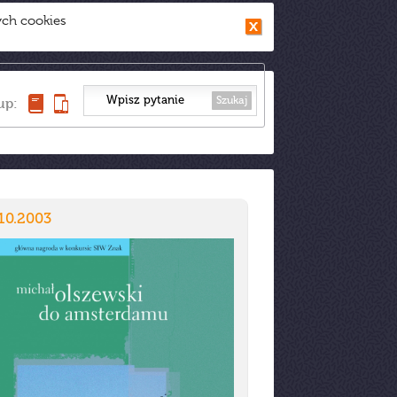
ych cookies
Szukaj
up:
10.2003