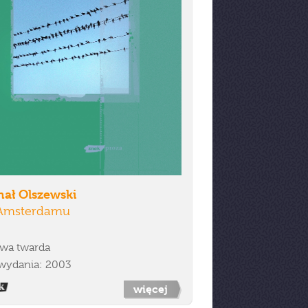
hał Olszewski
Amsterdamu
wa twarda
wydania: 2003
więcej