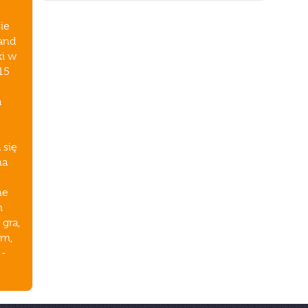
ie
rand
ki w
15
a
 się
na
ne
m
gra,
em,
 -