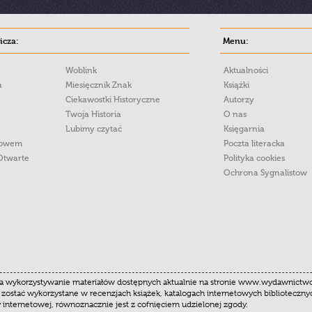
cza:
Menu:
Woblink
Aktualności
a
Miesięcznik Znak
Książki
Ciekawostki Historyczne
Autorzy
Twoja Historia
O nas
Lubimy czytać
Księgarnia
łowem
Poczta literacka
Otwarte
Polityka cookies
Ochrona Sygnalistow
 wykorzystywanie materiałów dostępnych aktualnie na stronie www.wydawnictwoznak
 zostać wykorzystane w recenzjach książek, katalogach internetowych biblioteczn
y internetowej, równoznacznie jest z cofnięciem udzielonej zgody.