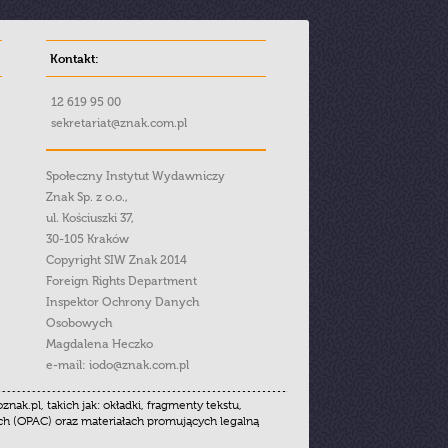
Kontakt:
12 619 95 00
sekretariat@znak.com.pl
Społeczny Instytut Wydawniczy
Znak Sp. z o.o.,
ul. Kościuszki 37,
30-105 Kraków
Copyright SIW Znak 2014
Foreign Rights Department
Inspektor Ochrony Danych
Osobowych
Magdalena Heczko
e-mail:
iodo@znak.com.pl
.pl, takich jak: okładki, fragmenty tekstu,
ych (OPAC) oraz materiałach promujących legalną