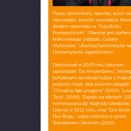
Pisarz, dziennikarz, reporter, autor w
opowiadań, esejów, wywiadów. Kier
działem reportażu w „Tygodniku
Powszechnym". Obecnie jest szefem
krakowskiego oddziału „Gazety
Wyborczej". Ukończył polonistykę n
Uniwersytecie Jagiellońskim.
Debiutował w 2003 roku zbiorem
opowiadań "Do Amsterdamu", które
bohaterami są młodzi ludzie z małyc
polskich miast. Jest autorem książek:
"Chwalcie łąki umajone" (2005), "Lo
Tech" (2009), "Zapiski na biletach" (2
nominowana do Nagrody Literackiej
Gdynia w 2011 roku, oraz "Eco-book
Eko-Bogu - zapis rozmów z ojcem
Stanisławem Jaromim (2010).