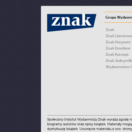
Grupa Wydawni
Znak
Znak Literanov
Znak Horyzont
Znak Emotikon
Znak Koncept
Znak JednymS
Wydawnictwo 
Społeczny Instytut Wydawniczy Znak wyraża zgodę na
biogramy autorów oraz opisy książek. Materiały mogą
dystrybucję książek. Usunięcie materiału z ww. stron