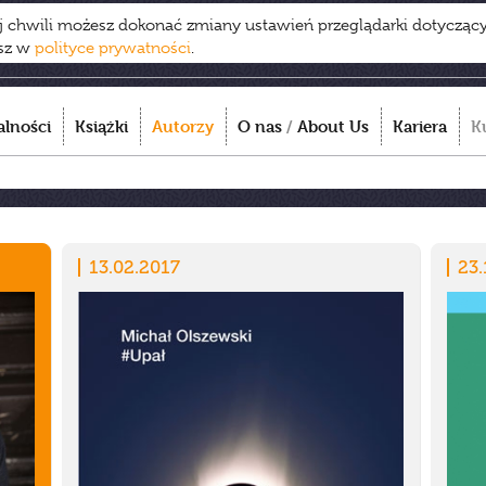
ej chwili możesz dokonać zmiany ustawień przeglądarki dotycząc
esz w
polityce prywatności
.
alności
Książki
Autorzy
O nas
/
About Us
Kariera
K
13.02.2017
23.