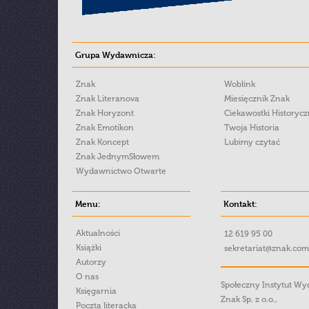
Grupa Wydawnicza:
Znak
Woblink
Znak Literanova
Miesięcznik Znak
Znak Horyzont
Ciekawostki Historyc
Znak Emotikon
Twoja Historia
Znak Koncept
Lubimy czytać
Znak JednymSłowem
Wydawnictwo Otwarte
Menu:
Kontakt:
Aktualności
12 619 95 00
Książki
sekretariat@znak.com
Autorzy
O nas
Społeczny Instytut W
Księgarnia
Znak Sp. z o.o.,
Poczta literacka