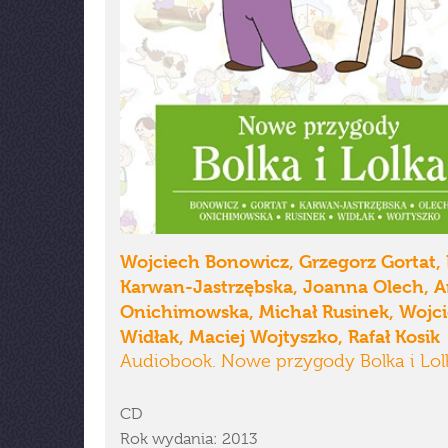
Wojciech Bonowicz, Grzegorz Gortat,
Karwan-Jastrzębska, Joanna Olech, 
Onichimowska, Michał Rusinek, Wojc
Widłak, Maciej Wojtyszko, Rafał Kosik
Audiobook. Nowe przygody Bolka i Lol
CD
Rok wydania: 2013