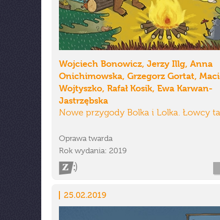
Wojciech Bonowicz, Jerzy Illg, Anna
Onichimowska, Grzegorz Gortat, Maci
Wojtyszko, Rafał Kosik, Ewa Karwan-
Jastrzębska
Nowe przygody Bolka i Lolka. Łowcy t
Oprawa twarda
Rok wydania: 2019
25.02.2019