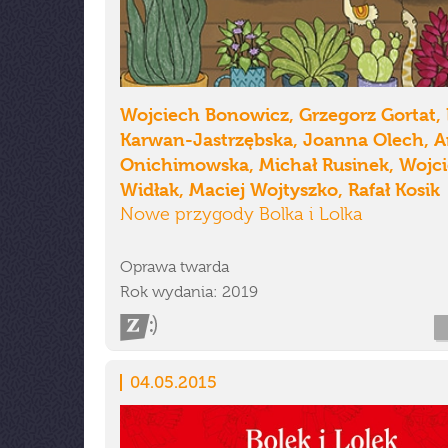
Wojciech Bonowicz, Grzegorz Gortat,
Karwan-Jastrzębska, Joanna Olech, 
Onichimowska, Michał Rusinek, Wojc
Widłak, Maciej Wojtyszko, Rafał Kosik
Nowe przygody Bolka i Lolka
Oprawa twarda
Rok wydania: 2019
04.05.2015