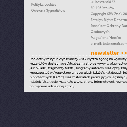
ul. Kościuszki 37,
Polityka cookies
30-105 Kraków
Ochrona Sygnalistow
Copyright SIW Znak 2
Foreign Rights Depart
Inspektor Ochrony Da
Osobowych
Magdalena Heczko
e-mail:
iodo@znak.com
newsletter >
Społeczny Instytut Wydawniczy Znak wyraża zgodę na wykorzy
materiałów dostępnych aktualnie na stronie www.wydawnictwoz
jak: okładki, fragmenty tekstu, biogramy autorów oraz opisy ksią
mogą zostać wykorzystane w recenzjach książek, katalogach i
bibliotecznych (OPAC) oraz materiałach promujących legalną dy
książek. Usunięcie materiału z ww. strony internetowej, równoz
cofnięciem udzielonej zgody.