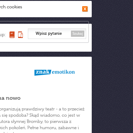
ych cookies
Szukaj
up:
 na nowo
organizują prawdziwy teatr - a to przecież
 się spodoba? Skąd wiadomo, co jest w
utora słynnej Bromby, to pierwsza z
ich pokoleń. Pełne humoru, zabawne i