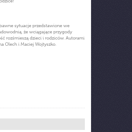
 rodzice!
abawne sytuacje przedstawione we
k udowodnią, że wciągające przygody
ść rozśmieszą dzieci i rodziców. Autorami
nna Olech i Maciej Wojtyszko.