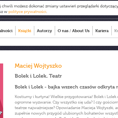
ej chwili możesz dokonać zmiany ustawień przeglądarki dotycząc
esz w
polityce prywatności
.
alności
Książki
Autorzy
O nas
/
About Us
Kariera
K
Maciej Wojtyszko
Bolek i Lolek. Teatr
Bolek i Lolek - bajka wszech czasów odkryta
Kostiumy i kurtyna! Wielkie przygotowania! Bolek i Lolek 
ogromne wyzwanie. Czy wszystko się uda? I czy gościom
teatrze najważniejsze? Opowiadanie Macieja Wojtyszki, a
zupełnie nowych przygód ulubionych bohaterów wszystk