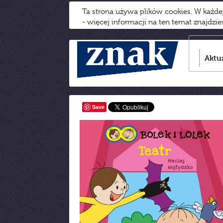
Ta strona używa plików cookies. W każd
- więcej informacji na ten temat znajdzi
Aktu
Save