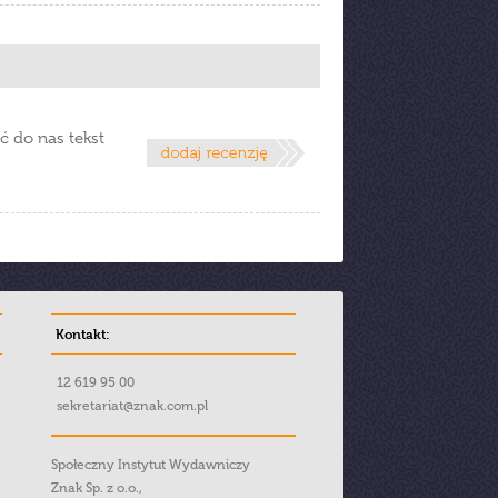
ć do nas tekst
Kontakt:
12 619 95 00
sekretariat@znak.com.pl
Społeczny Instytut Wydawniczy
Znak Sp. z o.o.,