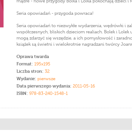
mądre - nowe przygody Bolka i Lolka pokochają dzieci i
Seria opowiadań - przygoda powraca!
Seria opowiadań to niezwykłe wydarzenia, wędrówki i z
współczesnych, bliskich dzieciom realiach. Bolek i Lole
mogą zdarzyć się wszędzie, a ich pomysłowość i zaradno
książek są świetni i wielokrotnie nagradzani twórcy Joa
Oprawa twarda
Format:
195x195
Liczba stron:
32
Wydanie:
pierwsze
Data pierwszego wydania:
2011-05-16
ISBN:
978-83-240-1548-1