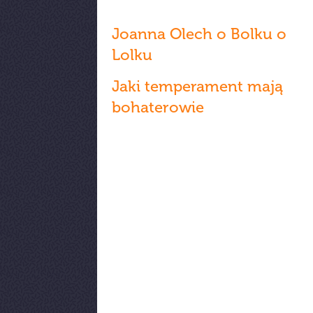
Joanna Olech o Bolku o
Lolku
Jaki temperament mają
bohaterowie