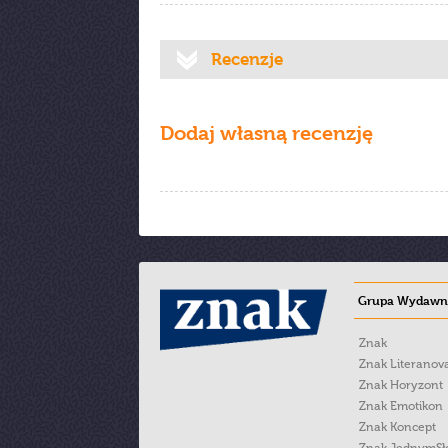
Recenzje
Dodaj własną recenzję
Grupa Wydawni
Znak
Znak Literanov
Znak Horyzont
Znak Emotikon
Znak Koncept