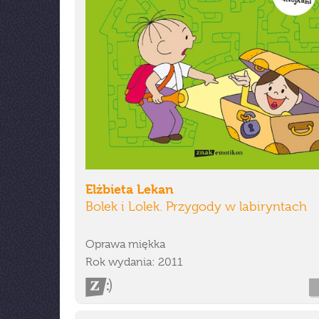
Elżbieta Lekan
Bolek i Lolek. Przygody w labiryntach
Oprawa miękka
Rok wydania: 2011