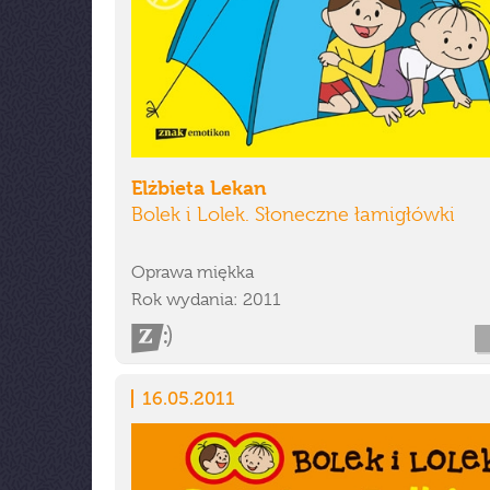
Elżbieta Lekan
Bolek i Lolek. Słoneczne łamigłówki
Oprawa miękka
Rok wydania: 2011
16.05.2011