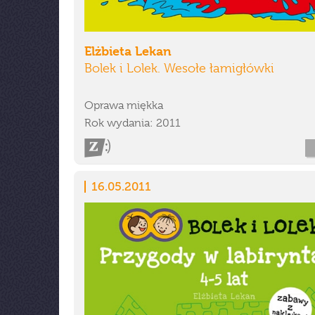
Elżbieta Lekan
Bolek i Lolek. Wesołe łamigłówki
Oprawa miękka
Rok wydania: 2011
16.05.2011