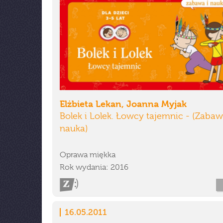
Elżbieta Lekan, Joanna Myjak
Bolek i Lolek. Łowcy tajemnic - (Zabaw
nauka)
Oprawa miękka
Rok wydania: 2016
16.05.2011