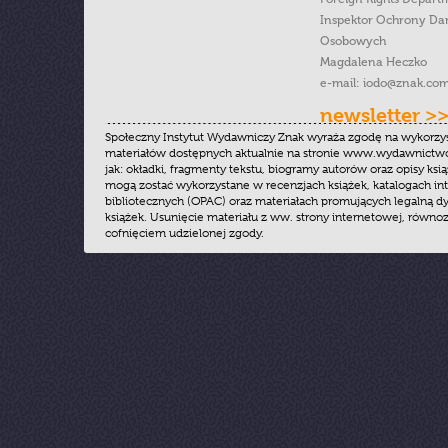
Inspektor Ochrony Da
Osobowych
Magdalena Heczko
e-mail:
iodo@znak.com
newsletter >
Społeczny Instytut Wydawniczy Znak wyraża zgodę na wykorzy
materiałów dostępnych aktualnie na stronie www.wydawnictwoz
jak: okładki, fragmenty tekstu, biogramy autorów oraz opisy ksią
mogą zostać wykorzystane w recenzjach książek, katalogach i
bibliotecznych (OPAC) oraz materiałach promujących legalną dy
książek. Usunięcie materiału z ww. strony internetowej, równoz
cofnięciem udzielonej zgody.