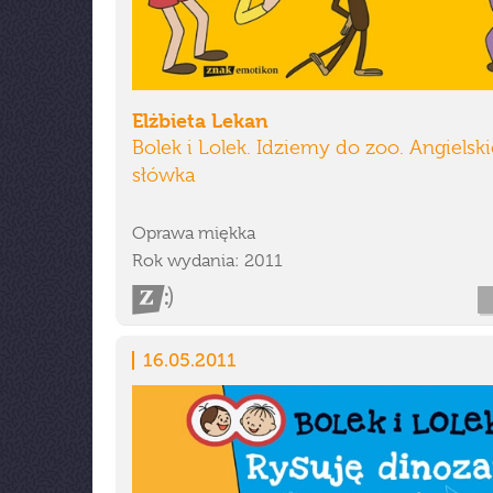
Elżbieta Lekan
Bolek i Lolek. Idziemy do zoo. Angielski
słówka
Oprawa miękka
Rok wydania: 2011
16.05.2011