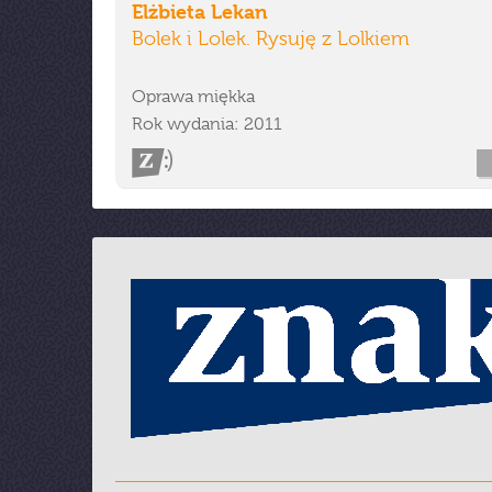
Elżbieta Lekan
Bolek i Lolek. Rysuję z Lolkiem
Oprawa miękka
Rok wydania: 2011