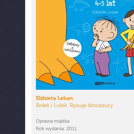
Elżbieta Lekan
Bolek i Lolek. Rysuję dinozaury
Oprawa miękka
Rok wydania: 2011