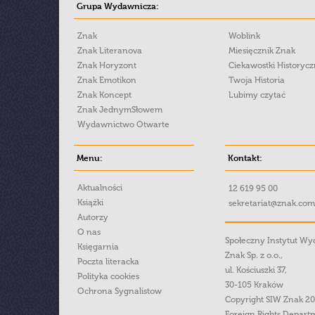
Grupa Wydawnicza:
Znak
Woblink
Znak Literanova
Miesięcznik Znak
Znak Horyzont
Ciekawostki Historyc
Znak Emotikon
Twoja Historia
Znak Koncept
Lubimy czytać
Znak JednymSłowem
Wydawnictwo Otwarte
Menu:
Kontakt:
Aktualności
12 619 95 00
Książki
sekretariat@znak.com
Autorzy
O nas
Społeczny Instytut W
Księgarnia
Znak Sp. z o.o.,
Poczta literacka
ul. Kościuszki 37,
Polityka cookies
30-105 Kraków
Ochrona Sygnalistow
Copyright SIW Znak 2
Foreign Rights Depart