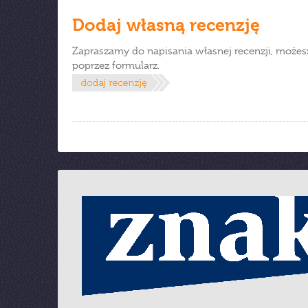
Dodaj własną recenzję
Zapraszamy do napisania własnej recenzji, możes
poprzez formularz.