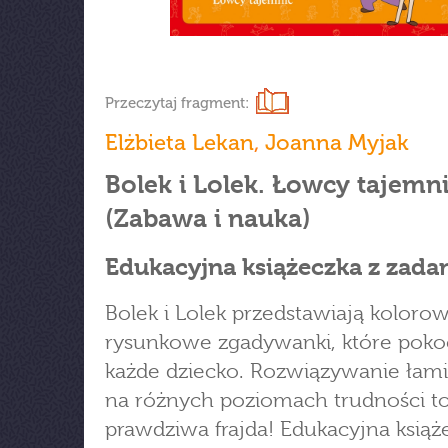
Przeczytaj fragment:
Elżbieta Lekan
,
Joanna Myjak
Bolek i Lolek. Łowcy tajemni
(Zabawa i nauka)
Edukacyjna książeczka z zada
Bolek i Lolek przedstawiają kolorow
rysunkowe zgadywanki, które pok
każde dziecko. Rozwiązywanie łam
na różnych poziomach trudności t
prawdziwa frajda! Edukacyjna książ