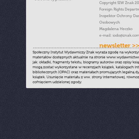
Copyright SIW Znak 2
Foreign Rights Depart
Inspektor Ochrony Da
Osobowych
Magdalena Heczko
e-mail:
iodo@znak.com
newsletter >
Społeczny Instytut Wydawniczy Znak wyraża zgodę na wykorzy
materiałów dostępnych aktualnie na stronie www.wydawnictwoz
jak: okładki, fragmenty tekstu, biogramy autorów oraz opisy ksią
mogą zostać wykorzystane w recenzjach książek, katalogach i
bibliotecznych (OPAC) oraz materiałach promujących legalną dy
książek. Usunięcie materiału z ww. strony internetowej, równoz
cofnięciem udzielonej zgody.