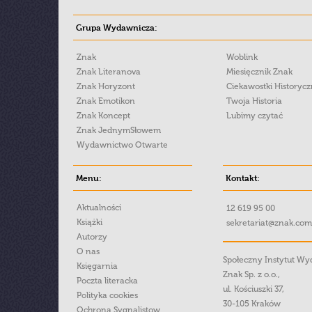
Grupa Wydawnicza:
Znak
Woblink
Znak Literanova
Miesięcznik Znak
Znak Horyzont
Ciekawostki Historyc
Znak Emotikon
Twoja Historia
Znak Koncept
Lubimy czytać
Znak JednymSłowem
Wydawnictwo Otwarte
Menu:
Kontakt:
Aktualności
12 619 95 00
Książki
sekretariat@znak.com
Autorzy
O nas
Społeczny Instytut W
Księgarnia
Znak Sp. z o.o.,
Poczta literacka
ul. Kościuszki 37,
Polityka cookies
30-105 Kraków
Ochrona Sygnalistow