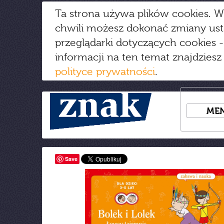
Ta strona używa plików cookies. W
chwili możesz dokonać zmiany us
przeglądarki dotyczących cookies
-
informacji na ten temat znajdziesz
polityce prywatności
.
ME
Save