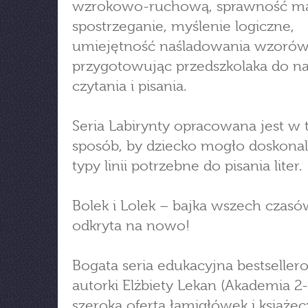
wzrokowo-ruchową, sprawność ma
spostrzeganie, myślenie logiczne,
umiejętność naśladowania wzorów
przygotowując przedszkolaka do na
czytania i pisania.
Seria Labirynty opracowana jest w t
sposób, by dziecko mogło doskonal
typy linii potrzebne do pisania liter.
Bolek i Lolek – bajka wszech czasó
odkryta na nowo!
Bogata seria edukacyjna bestseller
autorki Elżbiety Lekan (Akademia 2-l
szeroka oferta łamigłówek i książec