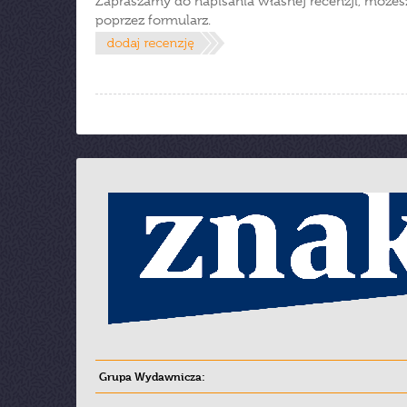
Zapraszamy do napisania własnej recenzji, możes
poprzez formularz.
Grupa Wydawnicza: