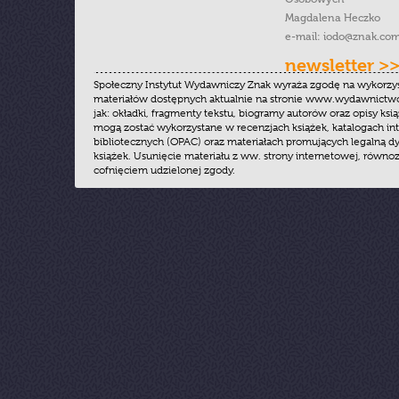
Magdalena Heczko
e-mail:
iodo@znak.com
newsletter >
Społeczny Instytut Wydawniczy Znak wyraża zgodę na wykorzy
materiałów dostępnych aktualnie na stronie www.wydawnictwoz
jak: okładki, fragmenty tekstu, biogramy autorów oraz opisy ksią
mogą zostać wykorzystane w recenzjach książek, katalogach i
bibliotecznych (OPAC) oraz materiałach promujących legalną dy
książek. Usunięcie materiału z ww. strony internetowej, równoz
cofnięciem udzielonej zgody.