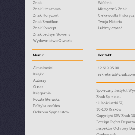
Znak
Woblink
Znak Literanova
Miesięcznik Znak
Znak Horyzont
Ciekawostki Historyc
Znak Emotikon
Twoja Historia
Znak Koncept
Lubimy czytać
Znak JednymSłowem
Wydawnictwo Otwarte
Menu:
Kontakt:
Aktualności
12 619 95 00
Książki
sekretariat@znak.com
Autorzy
O nas
Społeczny Instytut W
Księgarnia
Znak Sp. z o.o.,
Poczta literacka
ul. Kościuszki 37,
Polityka cookies
30-105 Kraków
Ochrona Sygnalistow
Copyright SIW Znak 2
Foreign Rights Depart
Inspektor Ochrony Da
Osobowych