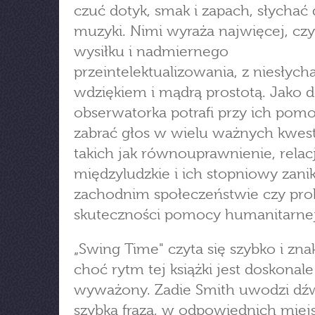
czuć dotyk, smak i zapach, słychać 
muzyki. Nimi wyraża najwięcej, czy
wysiłku i nadmiernego
przeintelektualizowania, z niesłyc
wdziękiem i mądrą prostotą. Jako 
obserwatorka potrafi przy ich pom
zabrać głos w wielu ważnych kwest
takich jak równouprawnienie, relac
międzyludzkie i ich stopniowy zani
zachodnim społeczeństwie czy pr
skuteczności pomocy humanitarnej
„Swing Time" czyta się szybko i zna
choć rytm tej książki jest doskonale
wyważony. Zadie Smith uwodzi dź
szybką frazą, w odpowiednich miej