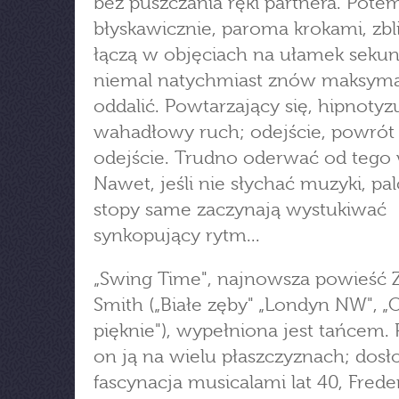
bez puszczania ręki partnera. Pote
błyskawicznie, paroma krokami, zbliż
łączą w objęciach na ułamek sekun
niemal natychmiast znów maksymal
oddalić. Powtarzający się, hipnotyz
wahadłowy ruch; odejście, powrót
odejście. Trudno oderwać od tego 
Nawet, jeśli nie słychać muzyki, pal
stopy same zaczynają wystukiwać
synkopujący rytm...
„Swing Time", najnowsza powieść 
Smith („Białe zęby" „Londyn NW", „
pięknie"), wypełniona jest tańcem. 
on ją na wielu płaszczyznach; dos
fascynacja musicalami lat 40, Fred