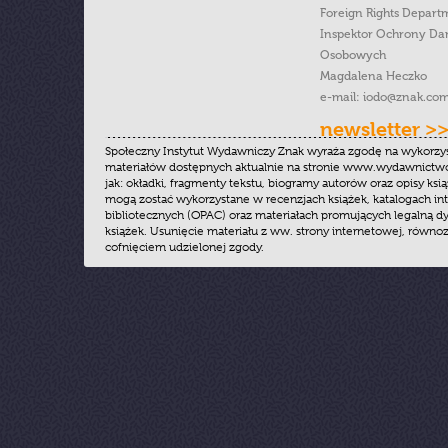
Foreign Rights Depart
Inspektor Ochrony Da
Osobowych
Magdalena Heczko
e-mail:
iodo@znak.com
newsletter >
Społeczny Instytut Wydawniczy Znak wyraża zgodę na wykorzy
materiałów dostępnych aktualnie na stronie www.wydawnictwoz
jak: okładki, fragmenty tekstu, biogramy autorów oraz opisy ksią
mogą zostać wykorzystane w recenzjach książek, katalogach i
bibliotecznych (OPAC) oraz materiałach promujących legalną dy
książek. Usunięcie materiału z ww. strony internetowej, równoz
cofnięciem udzielonej zgody.