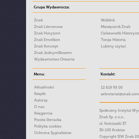
Grupa Wydawnicza:
Znak
Woblink
Znak Literanova
Miesięcznik Znak
Znak Horyzont
Ciekawostki Historyc
Znak Emotikon
Twoja Historia
Znak Koncept
Lubimy czytać
Znak JednymSłowem
Wydawnictwo Otwarte
Menu:
Kontakt:
Aktualności
12 619 95 00
Książki
sekretariat@znak.com
Autorzy
O nas
Społeczny Instytut W
Księgarnia
Znak Sp. z o.o.,
Poczta literacka
ul. Kościuszki 37,
Polityka cookies
30-105 Kraków
Ochrona Sygnalistow
Copyright SIW Znak 2