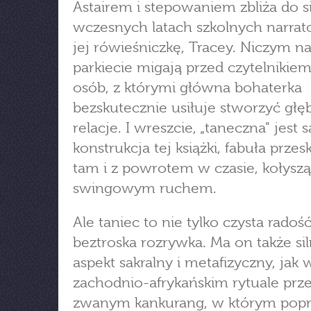
Astairem i stepowaniem zbliża do s
wczesnych latach szkolnych narrat
jej rówieśniczkę, Tracey. Niczym n
parkiecie migają przed czytelnikiem
osób, z którymi główna bohaterka
bezskutecznie usiłuje stworzyć głę
relacje. I wreszcie, „taneczna" jest
konstrukcja tej książki, fabuła prze
tam i z powrotem w czasie, kołysz
swingowym ruchem.
Ale taniec to nie tylko czysta radość
beztroska rozrywka. Ma on także si
aspekt sakralny i metafizyczny, jak 
zachodnio-afrykańskim rytuale prze
zwanym kankurang, w którym popr