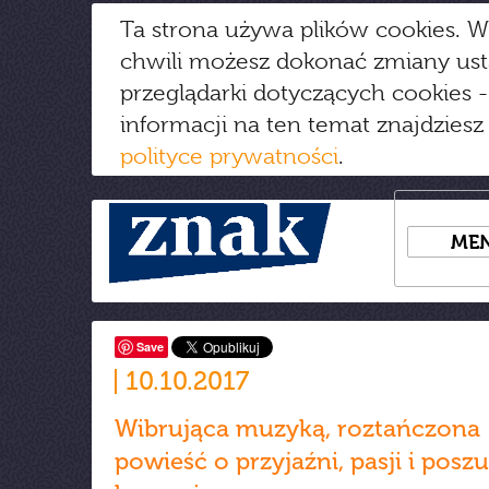
Ta strona używa plików cookies. W
chwili możesz dokonać zmiany us
przeglądarki dotyczących cookies
-
informacji na ten temat znajdziesz
polityce prywatności
.
ME
Save
10.10.2017
Wibrująca muzyką, roztańczona
powieść o przyjaźni, pasji i posz