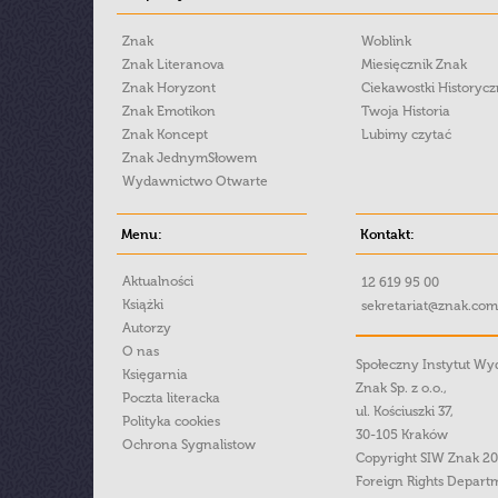
Znak
Woblink
Znak Literanova
Miesięcznik Znak
Znak Horyzont
Ciekawostki Historyc
Znak Emotikon
Twoja Historia
Znak Koncept
Lubimy czytać
Znak JednymSłowem
Wydawnictwo Otwarte
Menu:
Kontakt:
Aktualności
12 619 95 00
Książki
sekretariat@znak.com
Autorzy
O nas
Społeczny Instytut W
Księgarnia
Znak Sp. z o.o.,
Poczta literacka
ul. Kościuszki 37,
Polityka cookies
30-105 Kraków
Ochrona Sygnalistow
Copyright SIW Znak 2
Foreign Rights Depart