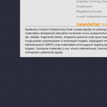
Inspektor Ochrony Da
Osobowych
Magdalena Heczko
e-mail:
iodo@znak.com
newsletter >
Społeczny Instytut Wydawniczy Znak wyraża zgodę na wykorzy
materiałów dostępnych aktualnie na stronie www.wydawnictwoz
jak: okładki, fragmenty tekstu, biogramy autorów oraz opisy ksią
mogą zostać wykorzystane w recenzjach książek, katalogach i
bibliotecznych (OPAC) oraz materiałach promujących legalną dy
książek. Usunięcie materiału z ww. strony internetowej, równoz
cofnięciem udzielonej zgody.