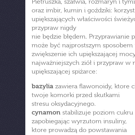
Pietruszka, szałwia, rozmaryn i tym
oraz imbir, kumin i goździki: korzys
upiększających właściwości świeżyc
przypraw nigdy
nie będzie błędem. Przyprawianie 
może być najprostszym sposobem
zwiększenie ich upiększającej mocy
najważniejszych ziół i przypraw w 
upiększającej spiżarce:
bazylia
zawiera flawonoidy, ktore 
twoje komorki przed skutkami
stresu oksydacyjnego.
cynamon
stabilizuje poziom cukru
zapobiegając wyrzutom insuliny,
ktore prowadzą do powstawania