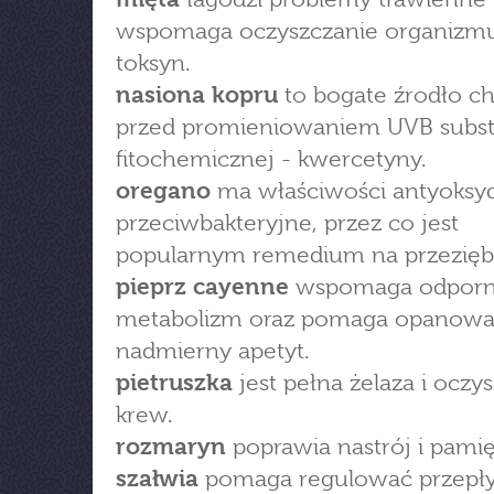
wspomaga oczyszczanie organizmu
toksyn.
nasiona kopru
to bogate źrodło ch
przed promieniowaniem UVB subst
fitochemicznej - kwercetyny.
oregano
ma właściwości antyoksyd
przeciwbakteryjne, przez co jest
popularnym remedium na przeziębi
pieprz cayenne
wspomaga odporn
metabolizm oraz pomaga opanow
nadmierny apetyt.
pietruszka
jest pełna żelaza i oczy
krew.
rozmaryn
poprawia nastrój i pamię
szałwia
pomaga regulować przepły