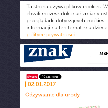
Ta strona używa plików cookies. W
chwili możesz dokonać zmiany us
przeglądarki dotyczących cookies
-
informacji na ten temat znajdziesz
polityce prywatności
.
ME
Save
02.01.2017
Odżywianie dla urody