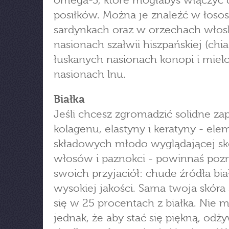
omega-3, które mogłabyś włączyć 
posiłków. Można je znaleźć w łososi
sardynkach oraz w orzechach włosk
nasionach szałwii hiszpańskiej (chia
łuskanych nasionach konopi i miel
nasionach lnu.
Białka
Jeśli chcesz zgromadzić solidne za
kolagenu, elastyny i keratyny - el
składowych młodo wyglądającej sk
włosów i paznokci - powinnaś poz
swoich przyjaciół: chude źródła bia
wysokiej jakości. Sama twoja skóra 
się w 25 procentach z białka. Nie m
jednak, że aby stać się piękną, odż