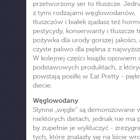
przetworzony ser to tłuszcze. Jed
z tymi rodzajami węglowodanów,
tłuszczów i białek zjadasz też horm
pestycydy, konserwanty i tłuszcze t
pożywka dla urody gorszej jakości, 
czyste paliwo dla piękna z najwyższe
W kolejnej części książki opowiem 
podstawowych produktach, z który
powstają posiłki w Eat Pretty - pięk
diecie.
Węglowodany
Słynne „węgle" są demonizowane 
niektórych dietach, jednak nie ma 
by zupełnie je wykluczyć - zrezygnu
tych, które znalazły się na liście w