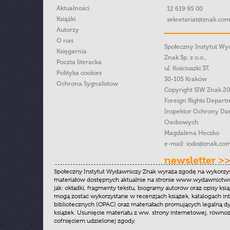
Aktualności
12 619 95 00
Książki
sekretariat@znak.com
Autorzy
O nas
Społeczny Instytut W
Księgarnia
Znak Sp. z o.o.,
Poczta literacka
ul. Kościuszki 37,
Polityka cookies
30-105 Kraków
Ochrona Sygnalistow
Copyright SIW Znak 2
Foreign Rights Depart
Inspektor Ochrony Da
Osobowych
Magdalena Heczko
e-mail:
iodo@znak.com
newsletter >
Społeczny Instytut Wydawniczy Znak wyraża zgodę na wykorzy
materiałów dostępnych aktualnie na stronie www.wydawnictwoz
jak: okładki, fragmenty tekstu, biogramy autorów oraz opisy ksią
mogą zostać wykorzystane w recenzjach książek, katalogach i
bibliotecznych (OPAC) oraz materiałach promujących legalną dy
książek. Usunięcie materiału z ww. strony internetowej, równoz
cofnięciem udzielonej zgody.