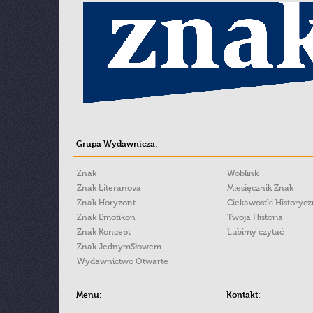
Grupa Wydawnicza:
Znak
Woblink
Znak Literanova
Miesięcznik Znak
Znak Horyzont
Ciekawostki Historyc
Znak Emotikon
Twoja Historia
Znak Koncept
Lubimy czytać
Znak JednymSłowem
Wydawnictwo Otwarte
Menu:
Kontakt: