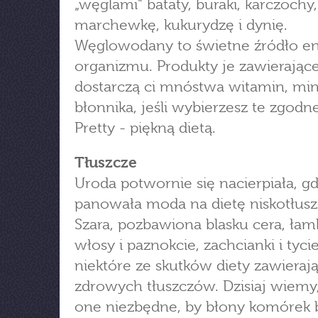
„węglami" bataty, buraki, karczochy,
marchewkę, kukurydzę i dynię.
Węglowodany to świetne źródło ene
organizmu. Produkty je zawierając
dostarczą ci mnóstwa witamin, min
błonnika, jeśli wybierzesz te zgodne
Pretty - piękną dietą.
Tłuszcze
Uroda potwornie się nacierpiała, g
panowała moda na dietę niskotłus
Szara, pozbawiona blasku cera, łam
włosy i paznokcie, zachcianki i tycie
niektóre ze skutków diety zawieraj
zdrowych tłuszczów. Dzisiaj wiemy,
one niezbędne, by błony komórek 