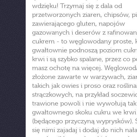
wdzięku! Trzymaj się z dala od
przetworzonych ziaren, chipsów, 
zawierającego gluten, napojów
gazowanych i deserów z rafinowa
cukrem - to węglowodany proste, 
gwałtownie podnoszą poziom cuk
krwi i są szybko spalane, przez co p
masz ochotę na więcej. Węglowod
złożone zawarte w warzywach, zia
takich jak owies i proso oraz roślin
strączkowych, na przykład soczewic
trawione powoli i nie wywołują tak
gwałtownego skoku cukru we krwi
(będącego przyczyną wyprysków). 
się nimi zajadaj i dodaj do nich n