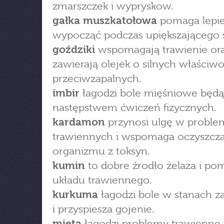
zmarszczek i wypryskow.
gałka muszkatołowa
pomaga lepie
wypocząć podczas upiększającego 
goździki
wspomagają trawienie or
zawierają olejek o silnych właściw
przeciwzapalnych.
imbir
łagodzi bole mięśniowe będ
następstwem ćwiczeń fizycznych.
kardamon
przynosi ulgę w probl
trawiennych i wspomaga oczyszcz
organizmu z toksyn.
kumin
to dobre źrodło żelaza i po
układu trawiennego.
kurkuma
łagodzi bole w stanach z
i przyspiesza gojenie.
mięta
łagodzi problemy trawienne 