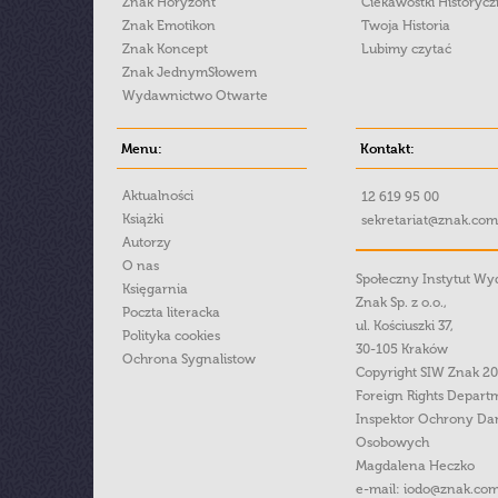
Znak Horyzont
Ciekawostki Historyc
Znak Emotikon
Twoja Historia
Znak Koncept
Lubimy czytać
Znak JednymSłowem
Wydawnictwo Otwarte
Menu:
Kontakt:
Aktualności
12 619 95 00
Książki
sekretariat@znak.com
Autorzy
O nas
Społeczny Instytut W
Księgarnia
Znak Sp. z o.o.,
Poczta literacka
ul. Kościuszki 37,
Polityka cookies
30-105 Kraków
Ochrona Sygnalistow
Copyright SIW Znak 2
Foreign Rights Depart
Inspektor Ochrony Da
Osobowych
Magdalena Heczko
e-mail:
iodo@znak.com