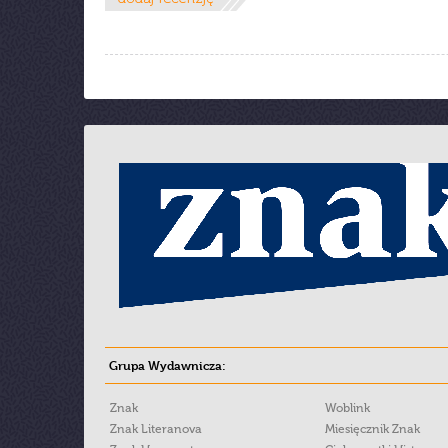
Grupa Wydawnicza:
Znak
Woblink
Znak Literanova
Miesięcznik Znak