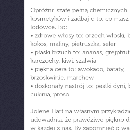
Opróżnij szafę pełną chemicznych
kosmetyków i zadbaj o to, co masz
lodówce. Bo:
• zdrowe włosy to: orzech włoski, 
kokos, maliny, pietruszka, seler
• płaski brzuch to: ananas, grejpfrut
karczochy, kiwi, szałwia
• piękna cera to: awokado, bataty,
brzoskwinie, marchew
• doskonały nastrój to: pestki dyni,
cukinia, proso.
Jolene Hart na własnym przykładzi
udowadnia, że prawdziwe piękno 
w każdej z nas. By zapomnieć o w