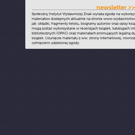
newsletter >
Społeczny Instytut Wydawniczy Znak wyraża zgodę na wykorzy
materiałów dostępnych aktualnie na stronie www.wydawnictwoz
jak: okładki, fragmenty tekstu, biogramy autorów oraz opisy ksią
mogą zostać wykorzystane w recenzjach książek, katalogach i
bibliotecznych (OPAC) oraz materiałach promujących legalną dy
książek. Usunięcie materiału z ww. strony internetowej, równoz
cofnięciem udzielonej zgody.