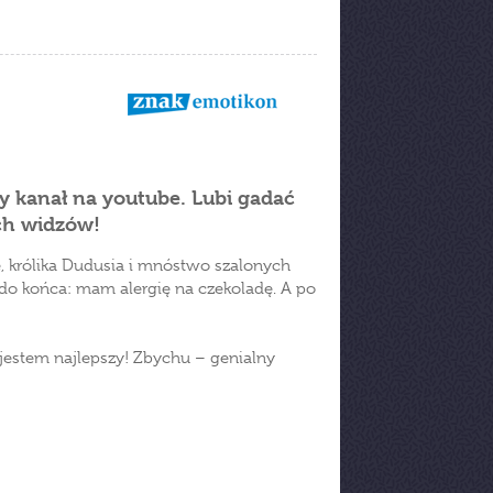
ny kanał na youtube. Lubi gadać
ch widzów!
e, królika Dudusia i mnóstwo szalonych
o końca: mam alergię na czekoladę. A po
jestem najlepszy! Zbychu – genialny