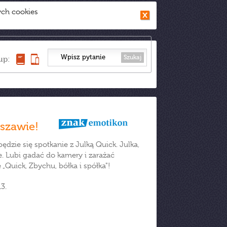
ych cookies
Szukaj
up:
szawie!
dzie się spotkanie z Julką Quick. Julka,
. Lubi gadać do kamery i zarażać
Quick, Zbychu, bółka i spółka"!
3.