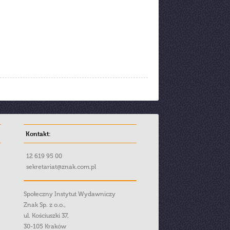
Kontakt:
12 619 95 00
sekretariat@znak.com.pl
Społeczny Instytut Wydawniczy
Znak Sp. z o.o.,
ul. Kościuszki 37,
30-105 Kraków