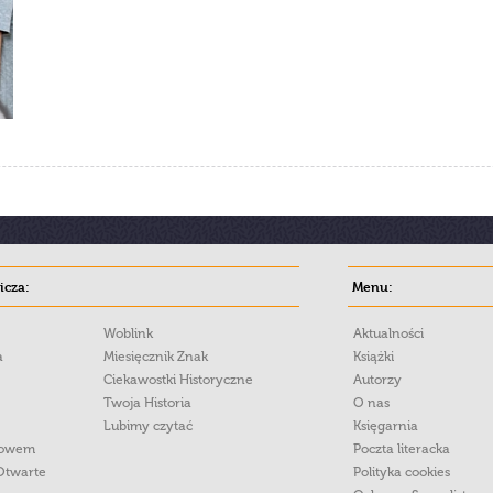
cza:
Menu:
Woblink
Aktualności
a
Miesięcznik Znak
Książki
Ciekawostki Historyczne
Autorzy
Twoja Historia
O nas
Lubimy czytać
Księgarnia
łowem
Poczta literacka
Otwarte
Polityka cookies