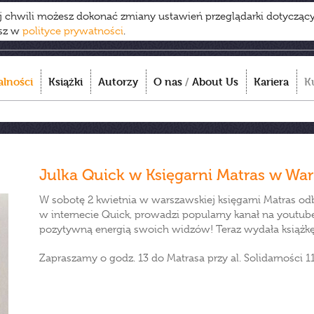
ej chwili możesz dokonać zmiany ustawień przeglądarki dotycząc
esz w
polityce prywatności
.
alności
Książki
Autorzy
O nas
/
About Us
Kariera
K
Julka Quick w Księgarni Matras w War
W sobotę 2 kwietnia w warszawskiej księgarni Matras odbę
w internecie Quick, prowadzi popularny kanał na youtube
pozytywną energią swoich widzów! Teraz wydała książkę „
Zapraszamy o godz. 13 do Matrasa przy al. Solidarności 11