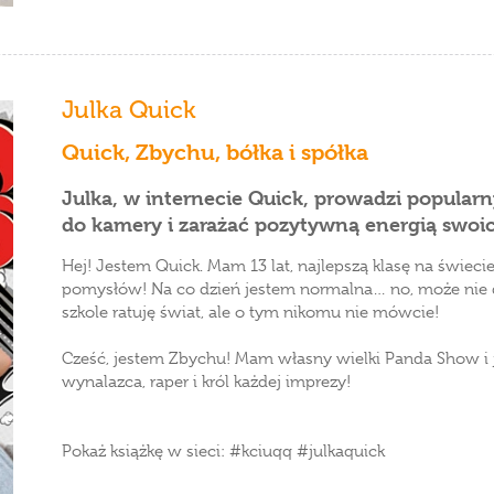
Julka Quick
Quick, Zbychu, bółka i spółka
Julka, w internecie Quick, prowadzi popular
do kamery i zarażać pozytywną energią swoi
Hej! Jestem Quick. Mam 13 lat, najlepszą klasę na świeci
pomysłów! Na co dzień jestem normalna… no, może nie d
szkole ratuję świat, ale o tym nikomu nie mówcie!
Cześć, jestem Zbychu! Mam własny wielki Panda Show i 
wynalazca, raper i król każdej imprezy!
Pokaż książkę w sieci: #kciuqq #julkaquick