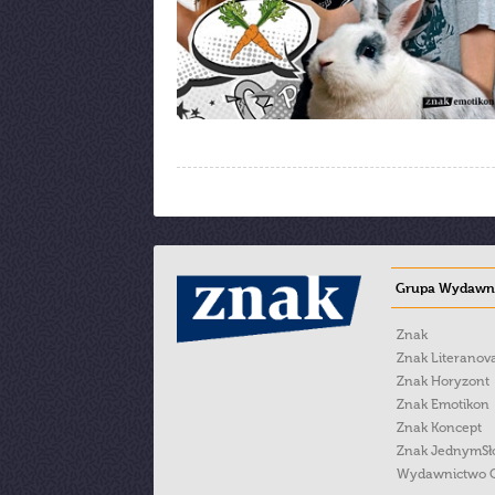
Grupa Wydawni
Znak
Znak Literanov
Znak Horyzont
Znak Emotikon
Znak Koncept
Znak JednymS
Wydawnictwo 