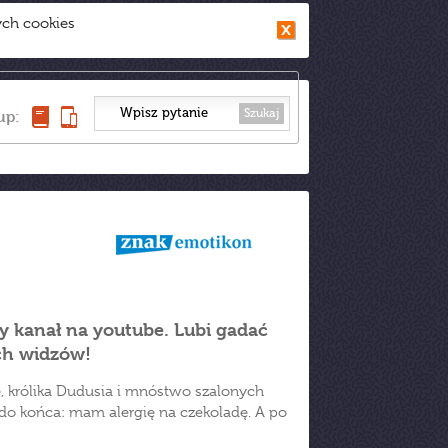
ych cookies
Szukaj
up:
ny kanał na youtube. Lubi gadać
ch widzów!
e, królika Dudusia i mnóstwo szalonych
o końca: mam alergię na czekoladę. A po