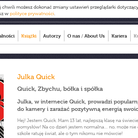
ej chwili możesz dokonać zmiany ustawień przeglądarki dotycząc
esz w
polityce prywatności
.
alności
Książki
Autorzy
O nas
/
About Us
Kariera
K
Julka Quick
Quick, Zbychu, bółka i spółka
Julka, w internecie Quick, prowadzi popular
do kamery i zarażać pozytywną energią swoi
Hej! Jestem Quick. Mam 13 lat, najlepszą klasę na świeci
pomysłów! Na co dzień jestem normalna… no, może nie d
szkole ratuję świat, ale o tym nikomu nie mówcie!