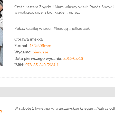
Cześć, jestem Zbychu! Mam własny wielki Panda Show i 
wynalazca, raper i król każdej imprezy!
Pokaż książkę w sieci: #kciuqq #julkaquick
Oprawa miękka
Format:
132x205mm
Wydanie:
pierwsze
Data pierwszego wydania:
2016-02-15
ISBN:
978-83-240-3924-1
W sobotę 2 kwietnia w warszawskiej księgarni Matras odb
s