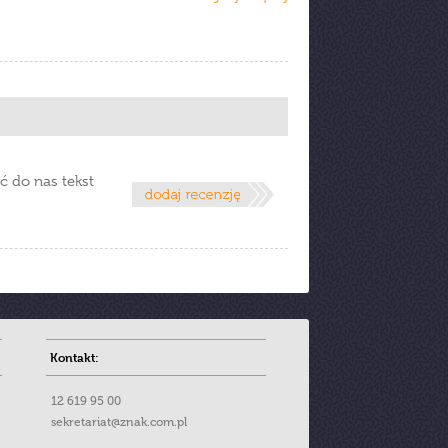
ć do nas tekst
Kontakt:
12 619 95 00
sekretariat@znak.com.pl