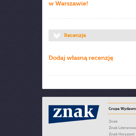
w Warszawie!
Recenzje
Dodaj własną recenzję
Grupa Wydawni
Znak
Znak Literanov
Znak Horyzont