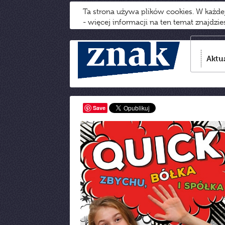
Ta strona używa plików cookies. W każd
- więcej informacji na ten temat znajdzi
Aktu
Save