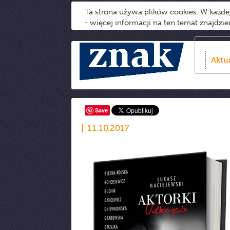
Ta strona używa plików cookies. W każd
- więcej informacji na ten temat znajdzi
Aktu
Save
11.10.2017