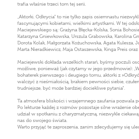
trafia właśnie trzeci tom tej serii.
„Aktorki. Odkrycia" to nie tylko zapis osiemnastu niezw
fascynującymi kobietami, wielkimi artystkami. W tej od
Maciejewskiego są: Grażyna Błęcka-Kolska, Sonia Bohosi
Katarzyna Gniewkowska, Urszula Grabowska, Karolina Gru
Dorota Kolak, Małgorzata Kożuchowska, Agata Kulesza, Jo
Marta Nieradkiewicz, Maja Ostaszewska, Kinga Preis oraz
Maciejewski dokłada wszelkich starań, byśmy poczuli osob
możliwe, ponieważ (jak czytamy w jego przedmowie): „W
bohaterek pierwszego i deugiego tomu, aktorki z »Odkry
walczyć z nieśmiałością, brakiem pewności siebie, czuł
trudniejsze, być może bardziej dociekliwe pytania".
Ta atmosfera bliskości i wzajemnego zaufania pozwala po
Po lekturze każdej z rozmów pozostaje silne wrażenie ob
udział w spotkaniu z charyzmatyczną, niezwykle ciekawą 
nas do swojego świata.
Warto przyjąć te zaproszenia, zanim zdecydujemy się ul