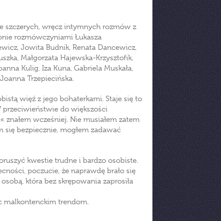
ykle szczerych, wręcz intymnych rozmów z
słonie rozmówczyniami Łukasza
ewicz, Jowita Budnik, Renata Dancewicz,
szka, Małgorzata Hajewska-Krzysztofik,
anna Kulig, Iza Kuna, Gabriela Muskała,
 Joanna Trzepiecińska.
istą więź z jego bohaterkami. Staje się to
 przeciwieństwie do większości
ć« znałem wcześniej. Nie musiałem zatem
em się bezpiecznie, mogłem zadawać
ruszyć kwestie trudne i bardzo osobiste.
ecności, poczucie, że naprawdę brało się
osobą, która bez skrępowania zaprosiła
ec malkontenckim trendom.