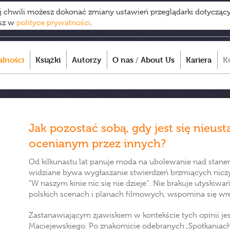
ej chwili możesz dokonać zmiany ustawień przeglądarki dotycząc
esz w
polityce prywatności
.
alności
Książki
Autorzy
O nas
/
About Us
Kariera
K
Jak pozostać sobą, gdy jest się nieust
ocenianym przez innych?
Od kilkunastu lat panuje moda na ubolewanie nad stanem
widziane bywa wygłaszanie stwierdzeń brzmiących niczym
"W naszym kinie nic się nie dzieje''. Nie brakuje utyskiw
polskich scenach i planach filmowych, wspomina się wrę
Zastanawiającym zjawiskiem w kontekście tych opinii j
Maciejewskiego. Po znakomicie odebranych „Spotkaniach" 