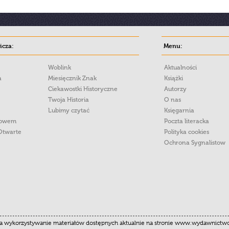
cza:
Menu:
Woblink
Aktualności
a
Miesięcznik Znak
Książki
Ciekawostki Historyczne
Autorzy
Twoja Historia
O nas
Lubimy czytać
Księgarnia
łowem
Poczta literacka
Otwarte
Polityka cookies
Ochrona Sygnalistow
 wykorzystywanie materiałów dostępnych aktualnie na stronie www.wydawnictwoznak