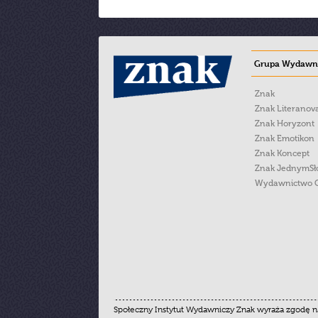
Grupa Wydawni
Znak
Znak Literanov
Znak Horyzont
Znak Emotikon
Znak Koncept
Znak JednymS
Wydawnictwo 
Społeczny Instytut Wydawniczy Znak wyraża zgodę na