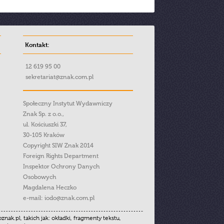
Kontakt:
12 619 95 00
sekretariat@znak.com.pl
Społeczny Instytut Wydawniczy
Znak Sp. z o.o.,
ul. Kościuszki 37,
30-105 Kraków
Copyright SIW Znak 2014
Foreign Rights Department
Inspektor Ochrony Danych
Osobowych
Magdalena Heczko
e-mail:
iodo@znak.com.pl
.pl, takich jak: okładki, fragmenty tekstu,