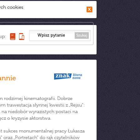
ych cookies
Szukaj
up:
annie
 rodzimej kinematografii. Dobrze
 trawestacja słynnej kwestii z „Rejsu":
ań na niedobór wyrazistych postaci na
cz o kryzysie aktorstwa.
est sukces monumentalnej pracy Łukasza
oraz „Portretach" do rąk czytelników