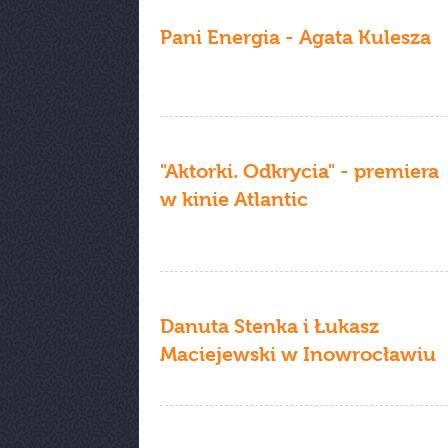
Pani Energia - Agata Kulesza
"Aktorki. Odkrycia" - premiera
w kinie Atlantic
Danuta Stenka i Łukasz
Maciejewski w Inowrocławiu