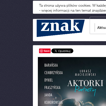
Ta strona używa plików cookies. W każd
- więcej informacji na ten temat znajdzi
Aktu
Save