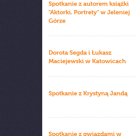
Spotkanie z autorem książki
"Aktorki. Portrety" w Jeleniej
Górze
Dorota Segda i Łukasz
Maciejewski w Katowicach
Spotkanie z Krystyną Jandą
Spotkanie z gwiazdami w