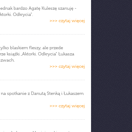
jednak bardzo Agatę Kuleszę szanuję -
torki. Odkrycia".
>>> czytaj więcej
ylko blaskiem fleszy, ale przede
e książki „Aktorki. Odkrycia" Łukasza
 szwach.
>>> czytaj więcej
 na spotkanie z Danutą Stenką i Łukaszem
>>> czytaj więcej