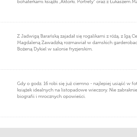
bohaterkami książki „Aktorki. Portrety" oraz z Łukaszem 
Z Jadwigą Barańską zajadał się rogalikami z różą, z Igą 
Magdaleną Zawadzką rozmawiał w damskich garderobach
Bożeną Dykiel w salonie fryzjerskim.
Gdy o godz. 16 robi się już ciemno - najlepiej usiąść w fo
książek idealnych na listopadowe wieczory. Nie zabrakni
biografii i mrocznych opowieści.