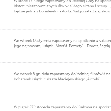
W środę 17 lutego zapraszamy do Jeleniej Góry na spot
historii niezapomnianych diw wielkiego ekranu i sceny - 
będzie jedna z bohaterek - aktorka Małgorzata Zajączkow
We wtorek 12 stycznia zapraszamy na spotkanie z Łukas
jego najnowszej książki „Aktorki. Portrety" - Dorotą Segdą.
We wtorek 8 grudnia zapraszamy do łódzkiej filmówki na 
bohaterek książki Łukasza Maciejewskiego „Aktorki".
W piątek 27 listopada zapraszamy do Krakowa na spotka