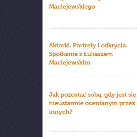
Maciejewskiego
Aktorki. Portrety i odkrycia.
Spotkanie z Łukaszem
Maciejewskim
Jak pozostać sobą, gdy jest się
nieustannie ocenianym przez
innych?