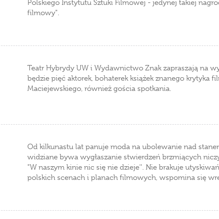
Polskiego Instytutu Sztuki Filmowej - jedynej takiej nagro
filmowy".
Teatr Hybrydy UW i Wydawnictwo Znak zapraszają na wyd
będzie pięć aktorek, bohaterek książek znanego krytyka f
Maciejewskiego, również gościa spotkania.
Od kilkunastu lat panuje moda na ubolewanie nad stanem
widziane bywa wygłaszanie stwierdzeń brzmiących niczym
"W naszym kinie nic się nie dzieje''. Nie brakuje utyskiw
polskich scenach i planach filmowych, wspomina się wrę