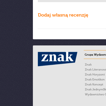
Dodaj własną recenzję
Grupa Wydawni
Znak
Znak Literanov
Znak Horyzont
Znak Emotikon
Znak Koncept
Znak JednymS
Wydawnictwo 