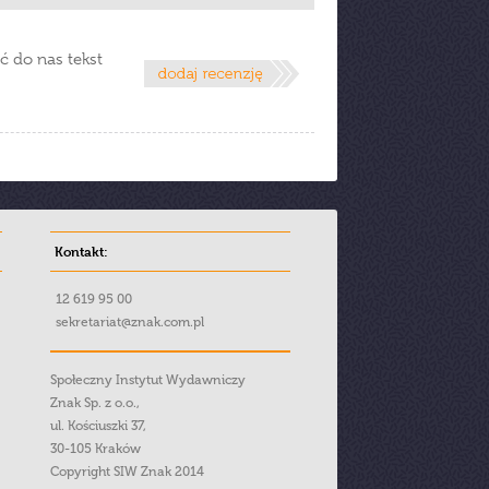
ć do nas tekst
Kontakt:
12 619 95 00
sekretariat@znak.com.pl
Społeczny Instytut Wydawniczy
Znak Sp. z o.o.,
ul. Kościuszki 37,
30-105 Kraków
Copyright SIW Znak 2014