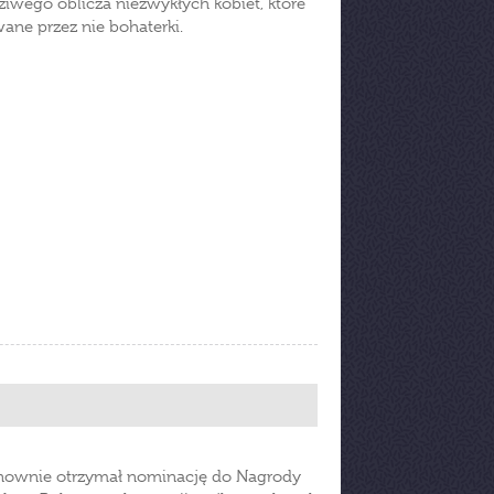
dziwego oblicza niezwykłych kobiet, które
wane przez nie bohaterki.
onownie otrzymał nominację do Nagrody