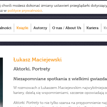
ej chwili możesz dokonać zmiany ustawień przeglądarki dotycząc
esz w
polityce prywatności
.
alności
Książki
Autorzy
O nas
/
About Us
Kariera
K
Łukasz Maciejewski
Aktorki. Portrety
Niezapomniane spotkania z wielkimi gwiazda
W rozmowach z Łukaszem Maciejewskim najwybitniejsze po
kariery, dzielą się wspomnieniami, szczerze opowiadają 
Aktorki. Portrety
to nie tylko szansa na przypomnienie naj