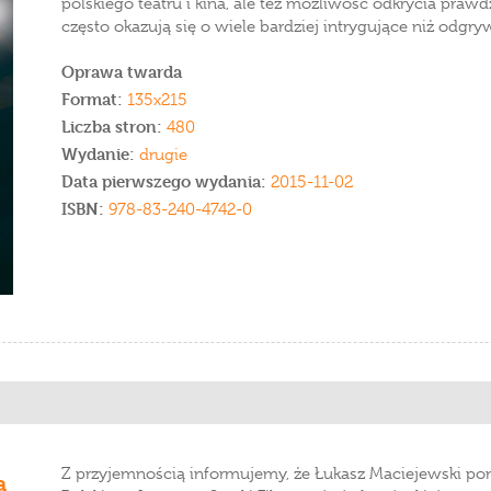
polskiego teatru i kina, ale też możliwość odkrycia praw
często okazują się o wiele bardziej intrygujące niż odgry
Oprawa twarda
Format:
135x215
Liczba stron:
480
Wydanie:
drugie
Data pierwszego wydania:
2015-11-02
ISBN:
978-83-240-4742-0
Z przyjemnością informujemy, że Łukasz Maciejewski p
a