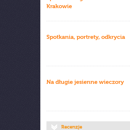
Krakowie
Spotkania, portrety, odkrycia
Na długie jesienne wieczory
Recenzje