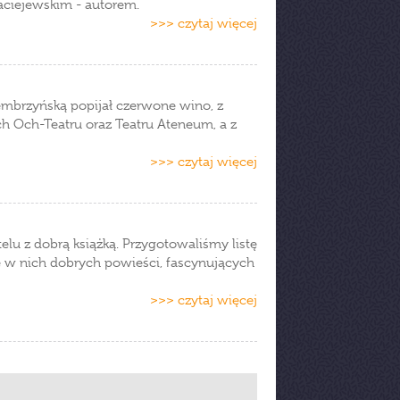
Maciejewskim - autorem.
>>> czytaj więcej
Cembrzyńską popijał czerwone wino, z
 Och-Teatru oraz Teatru Ateneum, a z
>>> czytaj więcej
telu z dobrą książką. Przygotowaliśmy listę
e w nich dobrych powieści, fascynujących
>>> czytaj więcej