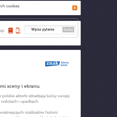
ych cookies
Szukaj
up:
mi sceny i ekranu
lskie aktorki zdradzają kulisy swojej
o wzlotach i upadkach.
ważniejszych rozdziałów historii