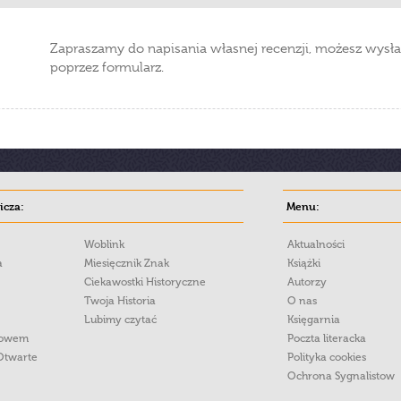
Zapraszamy do napisania własnej recenzji, możesz wysła
poprzez formularz.
cza:
Menu:
Woblink
Aktualności
a
Miesięcznik Znak
Książki
Ciekawostki Historyczne
Autorzy
Twoja Historia
O nas
Lubimy czytać
Księgarnia
łowem
Poczta literacka
Otwarte
Polityka cookies
Ochrona Sygnalistow