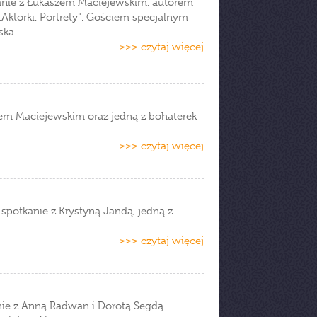
kanie z Łukaszem Maciejewskim, autorem
„Aktorki. Portrety". Gościem specjalnym
ska.
>>> czytaj więcej
zem Maciejewskim oraz jedną z bohaterek
>>> czytaj więcej
spotkanie z Krystyną Jandą, jedną z
>>> czytaj więcej
nie z Anną Radwan i Dorotą Segdą -