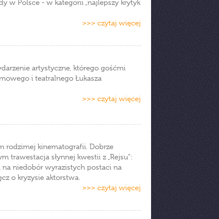
dy w Polsce - w kategorii „najlepszy krytyk
>>> czytaj więcej
arzenie artystyczne, którego gośćmi
ilmowego i teatralnego Łukasza
>>> czytaj więcej
 rodzimej kinematografii. Dobrze
 trawestacja słynnej kwestii z „Rejsu":
ań na niedobór wyrazistych postaci na
cz o kryzysie aktorstwa.
>>> czytaj więcej