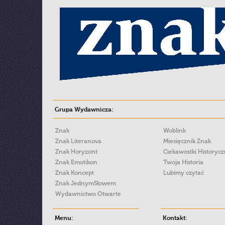
Grupa Wydawnicza:
Znak
Woblink
Znak Literanova
Miesięcznik Znak
Znak Horyzont
Ciekawostki Historyc
Znak Emotikon
Twoja Historia
Znak Koncept
Lubimy czytać
Znak JednymSłowem
Wydawnictwo Otwarte
Menu:
Kontakt: