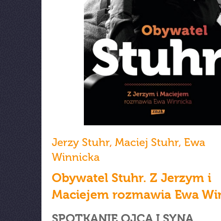
Jerzy Stuhr
,
Maciej Stuhr
,
Ewa
Winnicka
Obywatel Stuhr. Z Jerzym i
Maciejem rozmawia Ewa Wi
SPOTKANIE OJCA I SYNA