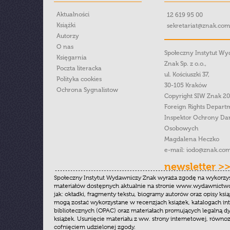
Aktualności
12 619 95 00
Książki
sekretariat@znak.com
Autorzy
O nas
Społeczny Instytut W
Księgarnia
Znak Sp. z o.o.,
Poczta literacka
ul. Kościuszki 37,
Polityka cookies
30-105 Kraków
Ochrona Sygnalistow
Copyright SIW Znak 2
Foreign Rights Depart
Inspektor Ochrony Da
Osobowych
Magdalena Heczko
e-mail:
iodo@znak.com
newsletter >
Społeczny Instytut Wydawniczy Znak wyraża zgodę na wykorzy
materiałów dostępnych aktualnie na stronie www.wydawnictwoz
jak: okładki, fragmenty tekstu, biogramy autorów oraz opisy ksią
mogą zostać wykorzystane w recenzjach książek, katalogach i
bibliotecznych (OPAC) oraz materiałach promujących legalną dy
książek. Usunięcie materiału z ww. strony internetowej, równoz
cofnięciem udzielonej zgody.