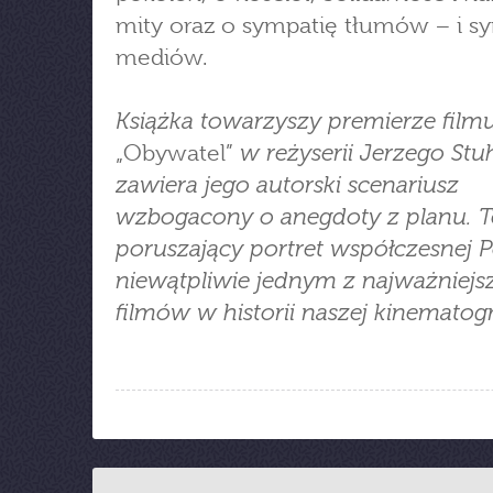
mity oraz o sympatię tłumów − i s
mediów.
Książka towarzyszy premierze film
w reżyserii Jerzego Stuh
„Obywatel”
zawiera jego autorski scenariusz
wzbogacony o anegdoty z planu. 
poruszający portret współczesnej Po
niewątpliwie jednym z najważniejs
filmów w historii naszej kinematogra