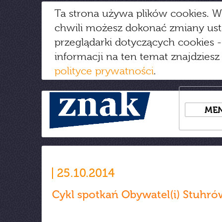
Ta strona używa plików cookies. W
chwili możesz dokonać zmiany us
przeglądarki dotyczących cookies
-
informacji na ten temat znajdziesz
polityce prywatności
.
ME
25.10.2014
Cykl spotkań Obywatel(i) Stuhró