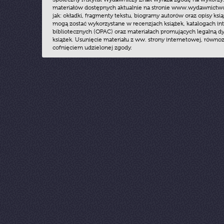
materiałów dostępnych aktualnie na stronie www.wydawnictwoz
jak: okładki, fragmenty tekstu, biogramy autorów oraz opisy ksią
mogą zostać wykorzystane w recenzjach książek, katalogach i
bibliotecznych (OPAC) oraz materiałach promujących legalną dy
książek. Usunięcie materiału z ww. strony internetowej, równoz
cofnięciem udzielonej zgody.