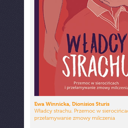
Ewa Winnicka, Dionisios Sturis
Władcy strachu. Przemoc w sierocińca
przełamywanie zmowy milczenia