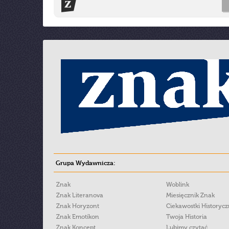
Grupa Wydawnicza:
Znak
Woblink
Znak Literanova
Miesięcznik Znak
Znak Horyzont
Ciekawostki Historyc
Znak Emotikon
Twoja Historia
Znak Koncept
Lubimy czytać