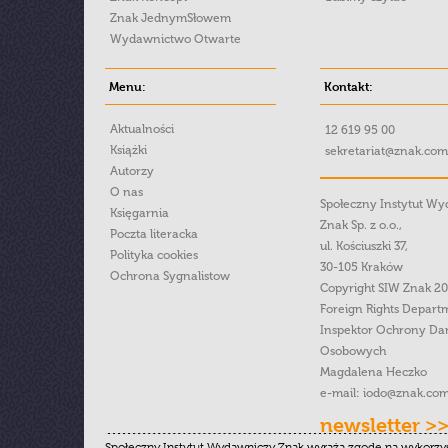
Znak JednymSłowem
Wydawnictwo Otwarte
Menu:
Kontakt:
Aktualności
12 619 95 00
Książki
sekretariat@znak.com
Autorzy
O nas
Społeczny Instytut W
Księgarnia
Znak Sp. z o.o.,
Poczta literacka
ul. Kościuszki 37,
Polityka cookies
30-105 Kraków
Ochrona Sygnalistow
Copyright SIW Znak 2
Foreign Rights Depart
Inspektor Ochrony Da
Osobowych
Magdalena Heczko
e-mail:
iodo@znak.com
newsletter >
Społeczny Instytut Wydawniczy Znak wyraża zgodę na wykorzy