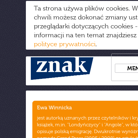
Ta strona używa plików cookies. W
chwili możesz dokonać zmiany us
przeglądarki dotyczących cookies
-
informacji na ten temat znajdziesz
polityce prywatności
.
ME
Ewa Winnicka
jest autorką uznanych przez czytelników i k
książek, m.in. "Londyńczycy" i "Angole", w kt
opisuje polską emigrację. Dwukrotnie wyróż