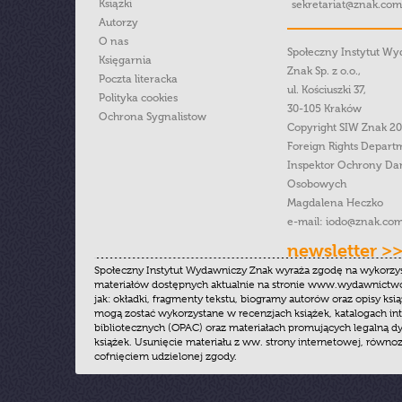
Książki
sekretariat@znak.com
Autorzy
O nas
Społeczny Instytut W
Księgarnia
Znak Sp. z o.o.,
Poczta literacka
ul. Kościuszki 37,
Polityka cookies
30-105 Kraków
Ochrona Sygnalistow
Copyright SIW Znak 2
Foreign Rights Depart
Inspektor Ochrony Da
Osobowych
Magdalena Heczko
e-mail:
iodo@znak.com
newsletter >
Społeczny Instytut Wydawniczy Znak wyraża zgodę na wykorzy
materiałów dostępnych aktualnie na stronie www.wydawnictwoz
jak: okładki, fragmenty tekstu, biogramy autorów oraz opisy ksią
mogą zostać wykorzystane w recenzjach książek, katalogach i
bibliotecznych (OPAC) oraz materiałach promujących legalną dy
książek. Usunięcie materiału z ww. strony internetowej, równoz
cofnięciem udzielonej zgody.