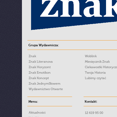
Grupa Wydawnicza:
Znak
Woblink
Znak Literanova
Miesięcznik Znak
Znak Horyzont
Ciekawostki Historyc
Znak Emotikon
Twoja Historia
Znak Koncept
Lubimy czytać
Znak JednymSłowem
Wydawnictwo Otwarte
Menu:
Kontakt:
Aktualności
12 619 95 00