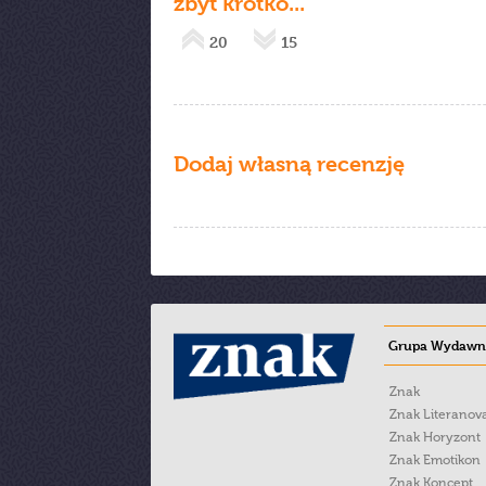
zbyt krótko...
20
15
Dodaj własną recenzję
Grupa Wydawni
Znak
Znak Literanov
Znak Horyzont
Znak Emotikon
Znak Koncept