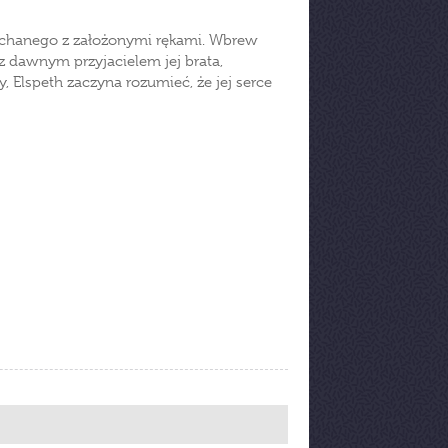
ochanego z założonymi rękami. Wbrew
ą z dawnym przyjacielem jej brata,
, Elspeth zaczyna rozumieć, że jej serce