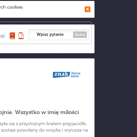
ych cookies
Szukaj
up:
jnie. Wszystko w imię miłości
yła się z przystojnym bratem przyjaciółki.
n zostaje powołany do wojska i wyrusza na