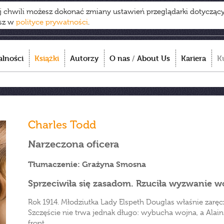
ej chwili możesz dokonać zmiany ustawień przeglądarki dotycząc
esz w
polityce prywatności
.
alności
Książki
Autorzy
O nas
/
About Us
Kariera
K
Charles Todd
Narzeczona oficera
Tłumaczenie: Grażyna Smosna
Sprzeciwiła się zasadom. Rzuciła wyzwanie wo
Rok 1914. Młodziutka Lady Elspeth Douglas właśnie zaręcz
Szczęście nie trwa jednak długo: wybucha wojna, a Alai
front.