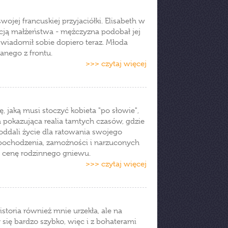
ojej francuskiej przyjaciółki. Elisabeth w
ycją małżeństwa - mężczyzna podobał jej
świadomił sobie dopiero teraz. Młoda
anego z frontu.
>>> czytaj więcej
, jaką musi stoczyć kobieta "po słowie",
a pokazująca realia tamtych czasów, gdzie
y oddali życie dla ratowania swojego
o pochodzenia, zamożności i narzuconych
a cenę rodzinnego gniewu.
>>> czytaj więcej
storia również mnie urzekła, ale na
zy się bardzo szybko, więc i z bohaterami