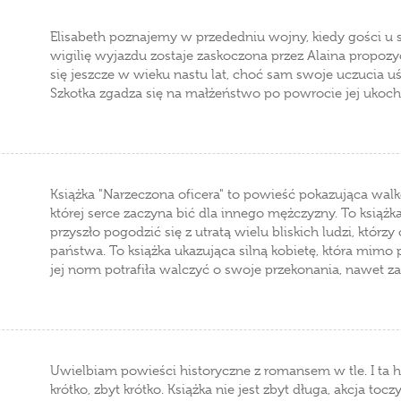
Elisabeth poznajemy w przededniu wojny, kiedy gości u sw
wigilię wyjazdu zostaje zaskoczona przez Alaina propoz
się jeszcze w wieku nastu lat, choć sam swoje uczucia u
Szkotka zgadza się na małżeństwo po powrocie jej ukoch
Książka "Narzeczona oficera" to powieść pokazująca walkę
której serce zaczyna bić dla innego mężczyzny. To książk
przyszło pogodzić się z utratą wielu bliskich ludzi, którz
państwa. To książka ukazująca silną kobietę, która mim
jej norm potrafiła walczyć o swoje przekonania, nawet z
Uwielbiam powieści historyczne z romansem w tle. I ta hi
krótko, zbyt krótko. Książka nie jest zbyt długa, akcja toc