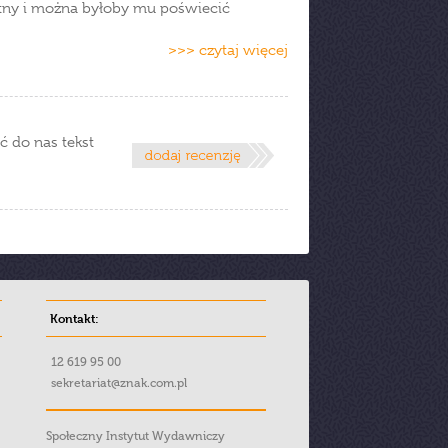
etny i można byłoby mu poświecić
>>> czytaj więcej
ć do nas tekst
Kontakt:
12 619 95 00
sekretariat@znak.com.pl
Społeczny Instytut Wydawniczy