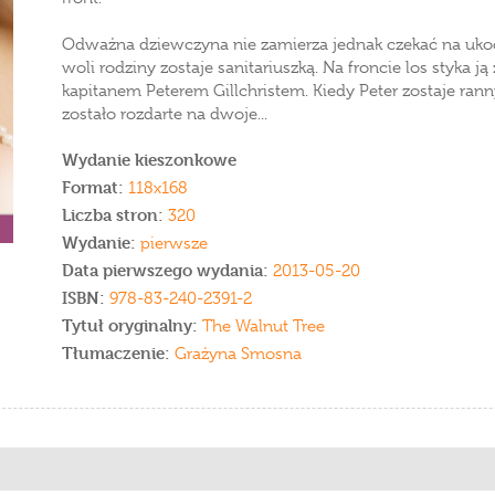
Odważna dziewczyna nie zamierza jednak czekać na uk
woli rodziny zostaje sanitariuszką. Na froncie los styka j
kapitanem Peterem Gillchristem. Kiedy Peter zostaje ranny
zostało rozdarte na dwoje...
Wydanie kieszonkowe
Format:
118x168
Liczba stron:
320
Wydanie:
pierwsze
Data pierwszego wydania:
2013-05-20
ISBN:
978-83-240-2391-2
Tytuł oryginalny:
The Walnut Tree
Tłumaczenie:
Grażyna Smosna