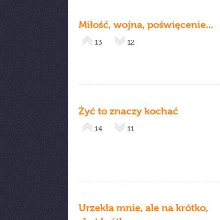
Miłość, wojna, poświęcenie...
13
12
Żyć to znaczy kochać
14
11
Urzekła mnie, ale na krótko,