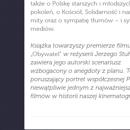
także o Polskę starszych i młodszy
pokoleń, o Kościół, Solidarność i 
mity oraz o sympatię tłumów − i s
mediów.
Książka towarzyszy premierze film
w reżyserii Jerzego Stuh
„Obywatel”
zawiera jego autorski scenariusz
wzbogacony o anegdoty z planu. 
poruszający portret współczesnej Po
niewątpliwie jednym z najważniejs
filmów w historii naszej kinematogra