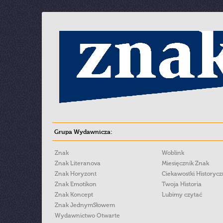
Grupa Wydawnicza:
Znak
Woblink
Znak Literanova
Miesięcznik Znak
Znak Horyzont
Ciekawostki Historyc
Znak Emotikon
Twoja Historia
Znak Koncept
Lubimy czytać
Znak JednymSłowem
Wydawnictwo Otwarte