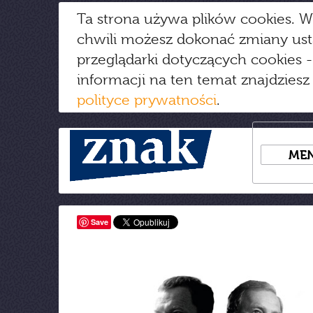
Ta strona używa plików cookies. W
chwili możesz dokonać zmiany us
przeglądarki dotyczących cookies
-
informacji na ten temat znajdziesz
polityce prywatności
.
ME
Save