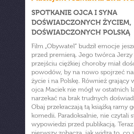
SPOTKANIE OJCA I SYNA
DOŚWIADCZONYCH ŻYCIEM,
DOŚWIADCZONYCH POLSKĄ
Film „Obywatel” budził emocje jesz
przed premierą. Jego twórca Jerzy
przejściu ciężkiej choroby miał doś
powodów, by na nowo spojrzeć na
życie i na Polskę. Również grający 
ojca Maciek nie mógł w ostatnich l
narzekać na brak trudnych doświad
Obaj przekraczają tą książką ramy g
komedii. Paradoksalnie, nie czytali
wypowiedzi przed publikacją. Teraz
pierwszy zobaczą, jak widzą to, co z