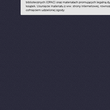
bibliotecznych (OPAC) oraz materiałach promujących legalną dy
książek. Usunięcie materiału z ww. strony internetowej, równoz
cofnięciem udzielonej zgody.