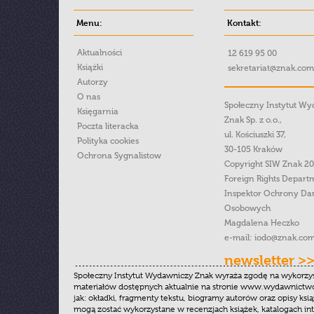
Menu:
Kontakt:
Aktualności
12 619 95 00
Książki
sekretariat@znak.com
Autorzy
O nas
Społeczny Instytut W
Księgarnia
Znak Sp. z o.o.,
Poczta literacka
ul. Kościuszki 37,
Polityka cookies
30-105 Kraków
Ochrona Sygnalistow
Copyright SIW Znak 2
Foreign Rights Depart
Inspektor Ochrony Da
Osobowych
Magdalena Heczko
e-mail:
iodo@znak.com
newsletter >
Społeczny Instytut Wydawniczy Znak wyraża zgodę na wykorzy
materiałów dostępnych aktualnie na stronie www.wydawnictwoz
jak: okładki, fragmenty tekstu, biogramy autorów oraz opisy ksią
mogą zostać wykorzystane w recenzjach książek, katalogach i