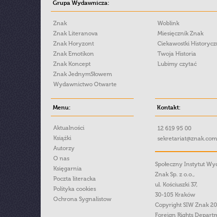
Grupa Wydawnicza:
Znak
Woblink
Znak Literanova
Miesięcznik Znak
Znak Horyzont
Ciekawostki Historyc
Znak Emotikon
Twoja Historia
Znak Koncept
Lubimy czytać
Znak JednymSłowem
Wydawnictwo Otwarte
Menu:
Kontakt:
Aktualności
12 619 95 00
Książki
sekretariat@znak.com
Autorzy
O nas
Społeczny Instytut W
Księgarnia
Znak Sp. z o.o.,
Poczta literacka
ul. Kościuszki 37,
Polityka cookies
30-105 Kraków
Ochrona Sygnalistow
Copyright SIW Znak 2
Foreign Rights Depart