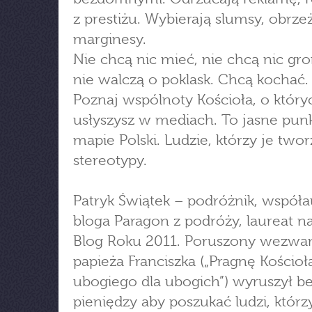
z prestiżu. Wybierają slumsy, obrzeż
marginesy.
Nie chcą nic mieć, nie chcą nic gr
nie walczą o poklask. Chcą kochać.
Poznaj wspólnoty Kościoła, o który
usłyszysz w mediach. To jasne pun
mapie Polski. Ludzie, którzy je twor
stereotypy.
Patryk Świątek – podróżnik, współa
bloga Paragon z podróży, laureat n
Blog Roku 2011. Poruszony wezwa
papieża Franciszka („Pragnę Kościoł
ubogiego dla ubogich”) wyruszył b
pieniędzy aby poszukać ludzi, którz