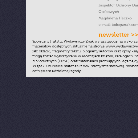
Inspektor Ochrony Da
Osobowych
Magdalena Heczko
e-mail:
iodo@znak.com
newsletter >
Społeczny Instytut Wydawniczy Znak wyraża zgodę na wykorzy
materiałów dostępnych aktualnie na stronie www.wydawnictwoz
jak: okładki, fragmenty tekstu, biogramy autorów oraz opisy ksią
mogą zostać wykorzystane w recenzjach książek, katalogach i
bibliotecznych (OPAC) oraz materiałach promujących legalną dy
książek. Usunięcie materiału z ww. strony internetowej, równoz
cofnięciem udzielonej zgody.