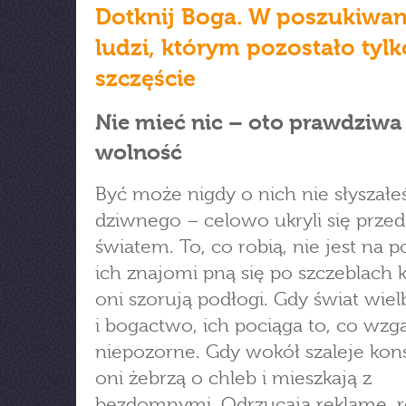
Dotknij Boga. W poszukiwan
ludzi, którym pozostało tylk
szczęście
Nie mieć nic – oto prawdziwa
wolność
Być może nigdy o nich nie słyszałeś
dziwnego – celowo ukryli się przed
światem. To, co robią, nie jest na 
ich znajomi pną się po szczeblach k
oni szorują podłogi. Gdy świat wiel
i bogactwo, ich pociąga to, co wzg
niepozorne. Gdy wokół szaleje kon
oni żebrzą o chleb i mieszkają z
bezdomnymi. Odrzucają reklamę, 