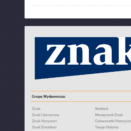
Grupa Wydawnicza:
Znak
Woblink
Znak Literanova
Miesięcznik Znak
Znak Horyzont
Ciekawostki Historyc
Znak Emotikon
Twoja Historia