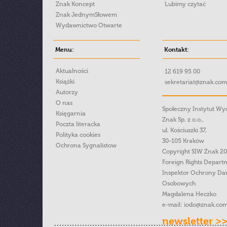
Znak Koncept
Lubimy czytać
Znak JednymSłowem
Wydawnictwo Otwarte
Menu:
Kontakt:
Aktualności
12 619 95 00
Książki
sekretariat@znak.com
Autorzy
O nas
Społeczny Instytut W
Księgarnia
Znak Sp. z o.o.,
Poczta literacka
ul. Kościuszki 37,
Polityka cookies
30-105 Kraków
Ochrona Sygnalistow
Copyright SIW Znak 2
Foreign Rights Depart
Inspektor Ochrony Da
Osobowych
Magdalena Heczko
e-mail:
iodo@znak.com
newsletter >