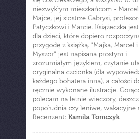
się coś ciekawego, a wszystko to dzi
niezwykłym mieszkańcom - Marcel
Majce, jej siostrze Gabrysi, profeso
Patyczkowi i Marcie. Książeczka jest
dla dzieci, które dopiero rozpoczyn
przygodę z książką. "Majka, Marcel 
Myszor" jest napisana prostym i
zrozumiałym językiem, czytanie uł
oryginalna czcionka (dla wypowied
każdego bohatera inna), a całości d
ręcznie wykonane ilustracje. Gorąc
polecam na letnie wieczory, desz
popołudnia czy leniwe, wakacyjne s
Recenzent:
Kamila Tomczyk