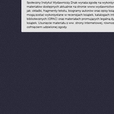
Społeczny Instytut Wydawniczy Znak wyraża zgodę na wykorzy
materiałów dostępnych aktualnie na stronie www.wydawnictwoz
jak: okładki, fragmenty tekstu, biogramy autorów oraz opisy ksią
mogą zostać wykorzystane w recenzjach książek, katalogach i
bibliotecznych (OPAC) oraz materiałach promujących legalną dy
książek. Usunięcie materiału z ww. strony internetowej, równoz
cofnięciem udzielonej zgody.