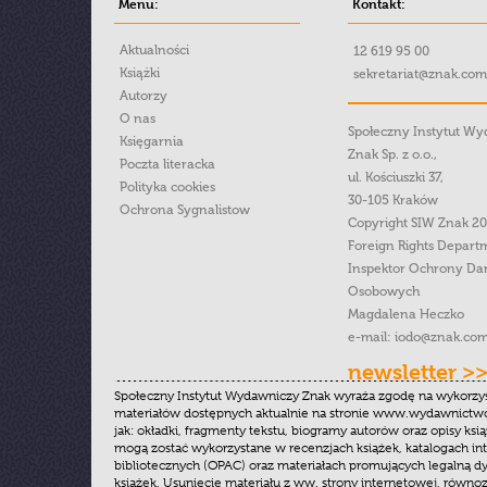
Menu:
Kontakt:
Aktualności
12 619 95 00
Książki
sekretariat@znak.com
Autorzy
O nas
Społeczny Instytut W
Księgarnia
Znak Sp. z o.o.,
Poczta literacka
ul. Kościuszki 37,
Polityka cookies
30-105 Kraków
Ochrona Sygnalistow
Copyright SIW Znak 2
Foreign Rights Depart
Inspektor Ochrony Da
Osobowych
Magdalena Heczko
e-mail:
iodo@znak.com
newsletter >
Społeczny Instytut Wydawniczy Znak wyraża zgodę na wykorzy
materiałów dostępnych aktualnie na stronie www.wydawnictwoz
jak: okładki, fragmenty tekstu, biogramy autorów oraz opisy ksią
mogą zostać wykorzystane w recenzjach książek, katalogach i
bibliotecznych (OPAC) oraz materiałach promujących legalną dy
książek. Usunięcie materiału z ww. strony internetowej, równoz