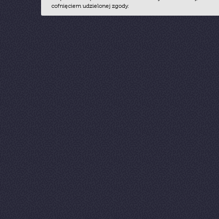
cofnięciem udzielonej zgody.