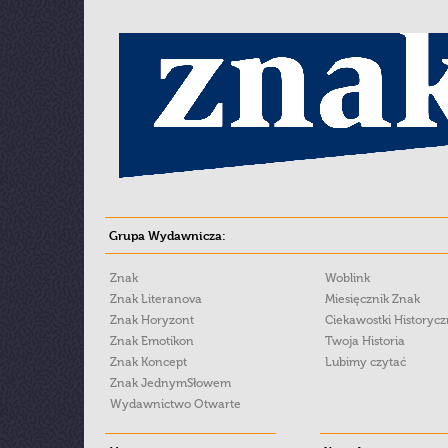
Grupa Wydawnicza:
Znak
Woblink
Znak Literanova
Miesięcznik Znak
Znak Horyzont
Ciekawostki Historyc
Znak Emotikon
Twoja Historia
Znak Koncept
Lubimy czytać
Znak JednymSłowem
Wydawnictwo Otwarte