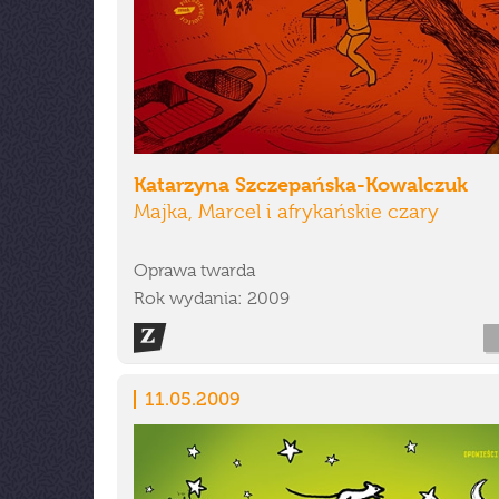
Katarzyna Szczepańska-Kowalczuk
Majka, Marcel i afrykańskie czary
Oprawa twarda
Rok wydania: 2009
11.05.2009