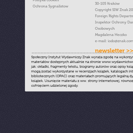
Polityka cookies
30-105 Kraków
Ochrona Sygnalistow
Copyright SIW Znak 2
Foreign Rights Depart
Inspektor Ochrony Da
Osobowych
Magdalena Heczko
e-mail:
iodo@znak.com
newsletter >
Społeczny Instytut Wydawniczy Znak wyraża zgodę na wykorzy
materiałów dostępnych aktualnie na stronie www.wydawnictwoz
jak: okładki, fragmenty tekstu, biogramy autorów oraz opisy ksią
mogą zostać wykorzystane w recenzjach książek, katalogach i
bibliotecznych (OPAC) oraz materiałach promujących legalną dy
książek. Usunięcie materiału z ww. strony internetowej, równoz
cofnięciem udzielonej zgody.