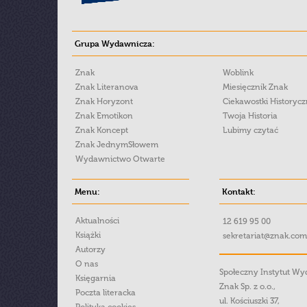
Grupa Wydawnicza:
Znak
Woblink
Znak Literanova
Miesięcznik Znak
Znak Horyzont
Ciekawostki Historyc
Znak Emotikon
Twoja Historia
Znak Koncept
Lubimy czytać
Znak JednymSłowem
Wydawnictwo Otwarte
Menu:
Kontakt:
Aktualności
12 619 95 00
Książki
sekretariat@znak.com
Autorzy
O nas
Społeczny Instytut W
Księgarnia
Znak Sp. z o.o.,
Poczta literacka
ul. Kościuszki 37,