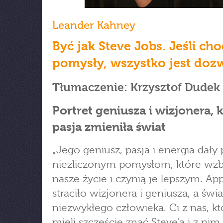
Leander Kahney
Być jak Steve Jobs. Jeśli cho
pomysły, wszystko jest doz
Tłumaczenie: Krzysztof Dudek
Portret geniusza i wizjonera, 
pasja zmieniła świat
„Jego geniusz, pasja i energia dały
niezliczonym pomysłom, które wz
nasze życie i czynią je lepszym. Ap
straciło wizjonera i geniusza, a świat
niezwykłego człowieka. Ci z nas, kt
mieli szczęście znać Steve'a i z nim