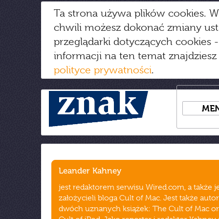
Ta strona używa plików cookies. W
chwili możesz dokonać zmiany us
przeglądarki dotyczących cookies
-
informacji na ten temat znajdziesz
polityce prywatności
.
ME
Leander Kahney
jest redaktorem serwisu Wired.com, a także 
założycieli bloga Cult of Mac. Jest także aut
dwóch uznanych książek: The Cult of Mac o