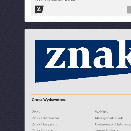
Grupa Wydawnicza:
Znak
Woblink
Znak Literanova
Miesięcznik Znak
Znak Horyzont
Ciekawostki Historyc
Znak Emotikon
Twoja Historia