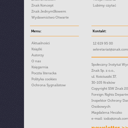
Znak Koncept
Lubimy czytać
Znak JednymSłowem
Wydawnictwo Otwarte
Menu:
Kontakt:
Aktualności
12 619 95 00
Książki
sekretariat@znak.com
Autorzy
O nas
Społeczny Instytut W
Księgarnia
Znak Sp. z o.o.,
Poczta literacka
ul. Kościuszki 37,
Polityka cookies
30-105 Kraków
Ochrona Sygnalistow
Copyright SIW Znak 2
Foreign Rights Depart
Inspektor Ochrony Da
Osobowych
Magdalena Heczko
e-mail:
iodo@znak.com
newsletter >