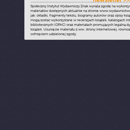
Społeczny Instytut Wydawniczy Znak wyraża zgodę na wykorzy
materiałów dostępnych aktualnie na stronie www.wydawnictwoz
jak: okładki, fragmenty tekstu, biogramy autorów oraz opisy ksią
mogą zostać wykorzystane w recenzjach książek, katalogach i
bibliotecznych (OPAC) oraz materiałach promujących legalną dy
książek. Usunięcie materiału z ww. strony internetowej, równoz
cofnięciem udzielonej zgody.