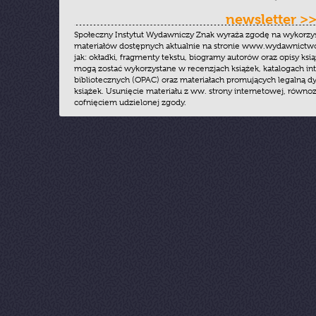
newsletter >
Społeczny Instytut Wydawniczy Znak wyraża zgodę na wykorzy
materiałów dostępnych aktualnie na stronie www.wydawnictwoz
jak: okładki, fragmenty tekstu, biogramy autorów oraz opisy ksią
mogą zostać wykorzystane w recenzjach książek, katalogach i
bibliotecznych (OPAC) oraz materiałach promujących legalną dy
książek. Usunięcie materiału z ww. strony internetowej, równoz
cofnięciem udzielonej zgody.