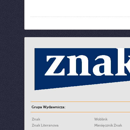
Grupa Wydawnicza:
Znak
Woblink
Znak Literanova
Miesięcznik Znak