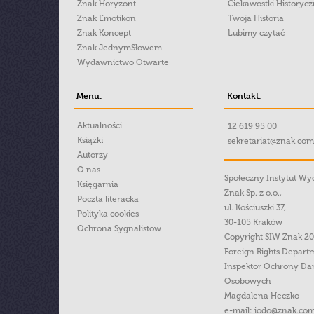
Znak Horyzont
Ciekawostki Historyc
Znak Emotikon
Twoja Historia
Znak Koncept
Lubimy czytać
Znak JednymSłowem
Wydawnictwo Otwarte
Menu:
Kontakt:
Aktualności
12 619 95 00
Książki
sekretariat@znak.com
Autorzy
O nas
Społeczny Instytut W
Księgarnia
Znak Sp. z o.o.,
Poczta literacka
ul. Kościuszki 37,
Polityka cookies
30-105 Kraków
Ochrona Sygnalistow
Copyright SIW Znak 2
Foreign Rights Depart
Inspektor Ochrony Da
Osobowych
Magdalena Heczko
e-mail:
iodo@znak.com