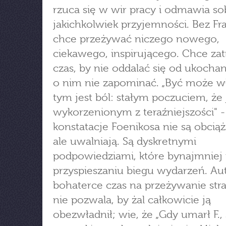
rzuca się w wir pracy i odmawia so
jakichkolwiek przyjemności. Bez Fra
chce przeżywać niczego nowego,
ciekawego, inspirującego. Chce za
czas, by nie oddalać się od ukocha
o nim nie zapominać. „Być może w
tym jest ból: stałym poczuciem, że j
wykorzenionym z teraźniejszości" - 
konstatacje Foenikosa nie są obciąż
ale uwalniają. Są dyskretnymi
podpowiedziami, które bynajmniej 
przyspieszaniu biegu wydarzeń. Au
bohaterce czas na przeżywanie strat
nie pozwala, by żal całkowicie ją
obezwładnił; wie, że „Gdy umarł F., 