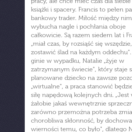
pracy, ale chce mieć czas dla siebie
książki i spacery. Francis to pełen pa
bankowy trader. Miłość między nim
wybucha nagle i pochłania oboje
całkowicie. Są razem siedem lat i Fr
„miał czas, by rozsiąść się wszędzie,
zostawić ślad na każdym oddechu"
ginie w wypadku, Natalie „żyje w
zatrzymanym świecie", który staje s
planowane dziecko na zawsze pozo
„wirtualne", a praca stanowić będzi
siłę napędową kolejnych dni. „Jest
żałobie jakaś wewnętrznie sprzeczna
zarówno przemożna potrzeba zmian
chorobliwa skłonność, by dochow
wierności temu, co było", dlatego N