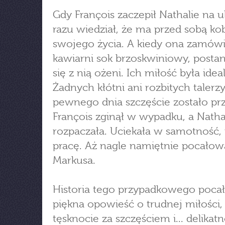
Gdy François zaczepił Nathalie na ul
razu wiedział, że ma przed sobą ko
swojego życia. A kiedy ona zamów
kawiarni sok brzoskwiniowy, postan
się z nią ożeni. Ich miłość była idea
Żadnych kłótni ani rozbitych talerzy
pewnego dnia szczęście zostało pr
François zginął w wypadku, a Natha
rozpaczała. Uciekała w samotność
pracę. Aż nagle namiętnie pocałow
Markusa.
Historia tego przypadkowego poca
piękna opowieść o trudnej miłości,
tęsknocie za szczęściem i... delikat