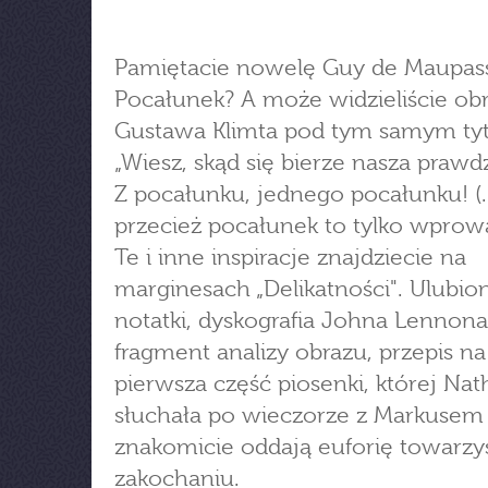
Pamiętacie nowelę Guy de Maupas
Pocałunek? A może widzieliście ob
Gustawa Klimta pod tym samym ty
„Wiesz, skąd się bierze nasza prawdz
Z pocałunku, jednego pocałunku! (..
przecież pocałunek to tylko wprow
Te i inne inspiracje znajdziecie na
marginesach „Delikatności". Ulubion
notatki, dyskografia Johna Lennona
fragment analizy obrazu, przepis na 
pierwsza część piosenki, której Nat
słuchała po wieczorze z Markusem
znakomicie oddają euforię towarzy
zakochaniu.