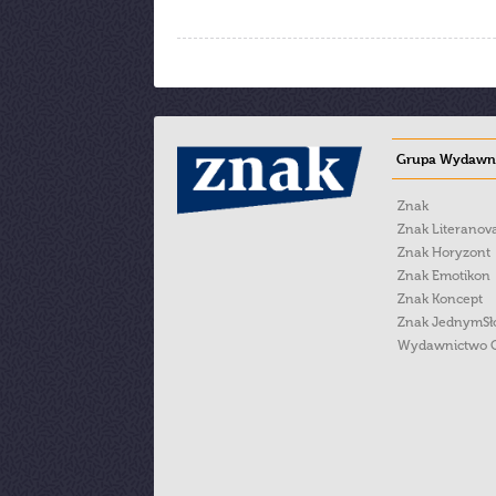
Grupa Wydawni
Znak
Znak Literanov
Znak Horyzont
Znak Emotikon
Znak Koncept
Znak JednymS
Wydawnictwo 