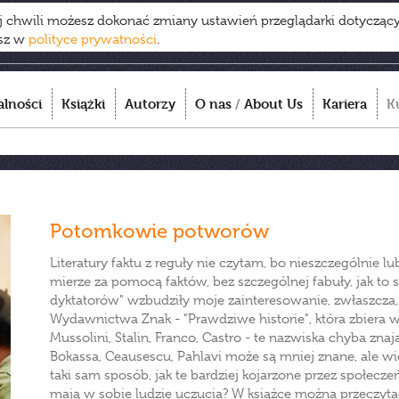
ej chwili możesz dokonać zmiany ustawień przeglądarki dotycząc
esz w
polityce prywatności
.
alności
Książki
Autorzy
O nas
/
About Us
Kariera
K
Potomkowie potworów
Literatury faktu z reguły nie czytam, bo nieszczególnie l
mierze za pomocą faktów, bez szczególnej fabuły, jak to 
dyktatorów" wzbudziły moje zainteresowanie, zwłaszcza, ż
Wydawnictwa Znak - "Prawdziwe historie", która zbiera w
Mussolini, Stalin, Franco, Castro - te nazwiska chyba zna
Bokassa, Ceausescu, Pahlavi może są mniej znane, ale w
taki sam sposób, jak te bardziej kojarzone przez społecze
mają w sobie ludzie uczucia? W książce można przeczytać