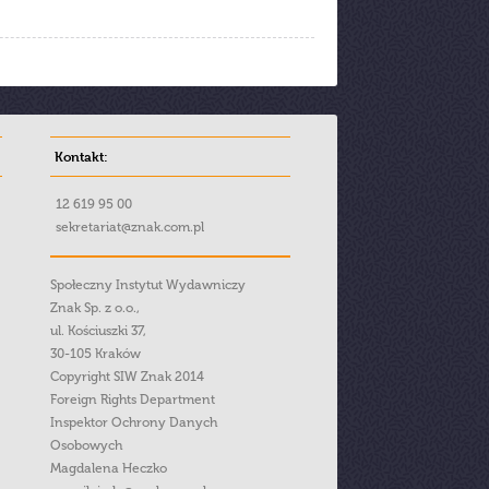
Kontakt:
12 619 95 00
sekretariat@znak.com.pl
Społeczny Instytut Wydawniczy
Znak Sp. z o.o.,
ul. Kościuszki 37,
30-105 Kraków
Copyright SIW Znak 2014
Foreign Rights Department
Inspektor Ochrony Danych
Osobowych
Magdalena Heczko