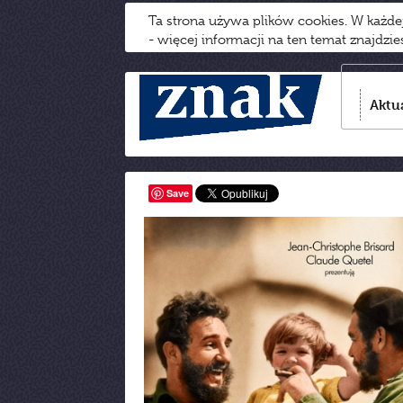
Ta strona używa plików cookies. W każd
- więcej informacji na ten temat znajdzi
Aktu
Save