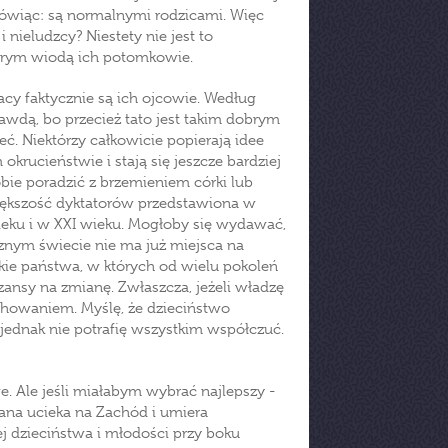
mówiąc: są normalnymi rodzicami. Więc
nieludzcy? Niestety nie jest to
a prym wiodą ich potomkowie.
jacy faktycznie są ich ojcowie. Według
awdą, bo przecież tato jest takim dobrym
eć. Niektórzy całkowicie popierają idee
krucieństwie i stają się jeszcze bardziej
obie poradzić z brzemieniem córki lub
większość dyktatorów przedstawiona w
eku i w XXI wieku. Mogłoby się wydawać,
znym świecie nie ma już miejsca na
takie państwa, w których od wielu pokoleń
zansy na zmianę. Zwłaszcza, jeżeli władzę
chowaniem. Myślę, że dzieciństwo
 jednak nie potrafię wszystkim współczuć.
e. Ale jeśli miałabym wybrać najlepszy -
tłana ucieka na Zachód i umiera
ej dzieciństwa i młodości przy boku