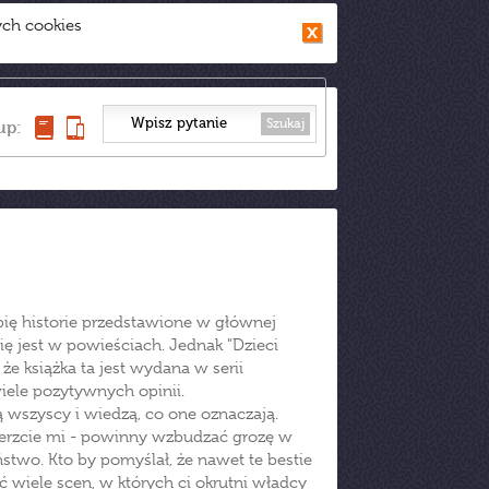
ych cookies
Szukaj
up:
ubię historie przedstawione w głównej
się jest w powieściach. Jednak "Dzieci
e książka ta jest wydana w serii
iele pozytywnych opinii.
ją wszyscy i wiedzą, co one oznaczają.
ierzcie mi - powinny wzbudzać grozę w
ństwo. Kto by pomyślał, że nawet te bestie
 wiele scen, w których ci okrutni władcy