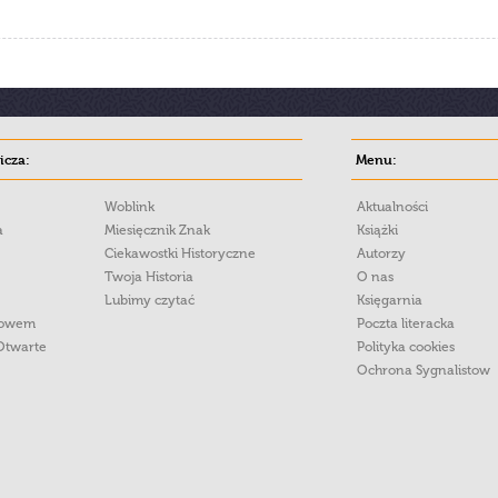
cza:
Menu:
Woblink
Aktualności
a
Miesięcznik Znak
Książki
Ciekawostki Historyczne
Autorzy
Twoja Historia
O nas
Lubimy czytać
Księgarnia
łowem
Poczta literacka
Otwarte
Polityka cookies
Ochrona Sygnalistow