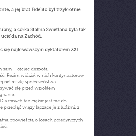
, a jej brat Fidelito był trzykrotnie
ubny, a córka Stalina Swietłana była tak
a uciekła na Zachód.
jąc się najkrwawszym dyktatorem XXI
en sam – ojciec despota.
ość. Reżim widział w nich kontynuatorów
ej niż resztę społeczeństwa.
ukrywać się przed wzrokiem
ygnanie.
la innych ten ciężar jest nie do
ię przeciąć więzy łączące je z ludźmi, z
atną opowieścią o losach pojedynczych
ieć.