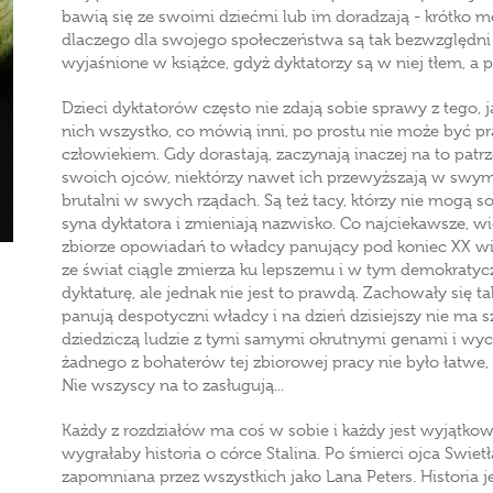
bawią się ze swoimi dziećmi lub im doradzają - krótko 
dlaczego dla swojego społeczeństwa są tak bezwzględni i 
wyjaśnione w książce, gdyż dyktatorzy są w niej tłem, 
Dzieci dyktatorów często nie zdają sobie sprawy z tego, 
nich wszystko, co mówią inni, po prostu nie może być pr
człowiekiem. Gdy dorastają, zaczynają inaczej na to patrz
swoich ojców, niektórzy nawet ich przewyższają w swym o
brutalni w swych rządach. Są też tacy, którzy nie mogą s
syna dyktatora i zmieniają nazwisko. Co najciekawsze, 
zbiorze opowiadań to władcy panujący pod koniec XX wi
ze świat ciągle zmierza ku lepszemu i w tym demokratyc
dyktaturę, ale jednak nie jest to prawdą. Zachowały się 
panują despotyczni władcy i na dzień dzisiejszy nie ma s
dziedziczą ludzie z tymi samymi okrutnymi genami i wy
żadnego z bohaterów tej zbiorowej pracy nie było łatwe,
Nie wszyscy na to zasługują...
Każdy z rozdziałów ma coś w sobie i każdy jest wyjątkow
wygrałaby historia o córce Stalina. Po śmierci ojca Swie
zapomniana przez wszystkich jako Lana Peters. Historia j