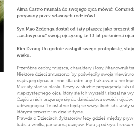
Alina Castro musiała do swojego ojca mówić: Comandante
porywany przez własnych rodziców!
Syn Mao Zedonga dostał od taty płaszcz jako prezent śl
„zachwycona” swoją ojczyzną, że 13 lat po śmierci ojc
Kim Dzong Un godnie zastąpił swego protoplastę, sta
wieku.
Przeróżne osoby, miejsca, charaktery i losy. Mianownik t
Niektóre dzieci zmuszono, by poświęciły swoją niewinn
rządzącej dynastii. Inne, dla odmiany, traktowano nie lepi
Musiały stać w blasku fleszy w służbie propagandy lub 
nieprzystępnego ojca, który się ich wyrzekł i skazał na w
Część z nich przyznaje się do dziedzictwa swoich ojców. D
udźwignięcia. Te ostatnie będą ze wszystkich sił starały s
którymi przyszło im dzielić życie.
Prawda o Dzieciach dyktatorów leży gdzieś między pryw
ludzi a wielką panoramą dziejów. Pora ją odkryć. I zrozum