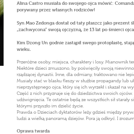
Alina Castro musiała do swojego ojca mówić: Comandante
porywany przez własnych rodziców!
Syn Mao Zedonga dostał od taty płaszcz jako prezent śl
„zachwycona” swoją ojczyzną, że 13 lat po śmierci ojc
Kim Dzong Un godnie zastąpił swego protoplastę, sta
wieku.
Przeróżne osoby, miejsca, charaktery i losy. Mianownik t
Niektóre dzieci zmuszono, by poświęciły swoją niewinn
rządzącej dynastii. Inne, dla odmiany, traktowano nie lepi
Musiały stać w blasku fleszy w służbie propagandy lub 
nieprzystępnego ojca, który się ich wyrzekł i skazał na w
Część z nich przyznaje się do dziedzictwa swoich ojców. D
udźwignięcia. Te ostatnie będą ze wszystkich sił starały s
którymi przyszło im dzielić życie.
Prawda o Dzieciach dyktatorów leży gdzieś między pryw
ludzi a wielką panoramą dziejów. Pora ją odkryć. I zrozum
Oprawa twarda