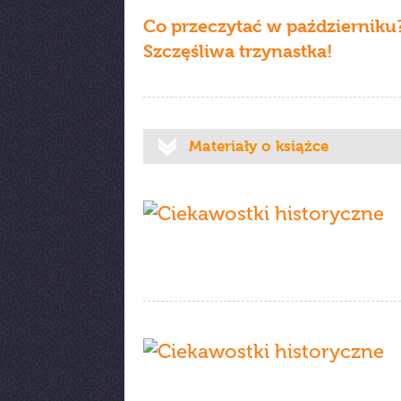
Co przeczytać w październiku
Szczęśliwa trzynastka!
Materiały o książce