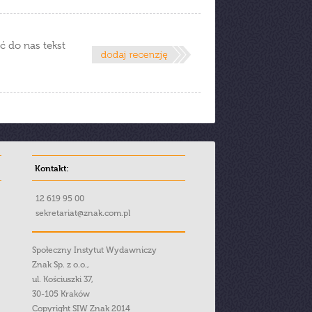
ć do nas tekst
Kontakt:
12 619 95 00
sekretariat@znak.com.pl
Społeczny Instytut Wydawniczy
Znak Sp. z o.o.,
ul. Kościuszki 37,
30-105 Kraków
Copyright SIW Znak 2014