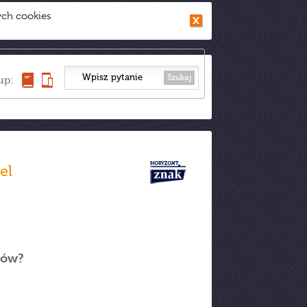
ych cookies
Szukaj
up:
el
rów?