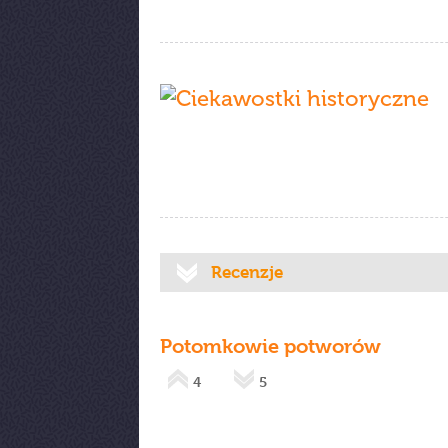
Recenzje
Potomkowie potworów
4
5