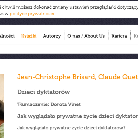
ej chwili możesz dokonać zmiany ustawień przeglądarki dotycząc
esz w
polityce prywatności
.
alności
Książki
Autorzy
O nas
/
About Us
Kariera
K
Jean-Christophe Brisard
,
Claude Quet
Dzieci dyktatorów
Tłumaczenie: Dorota Vinet
Jak wyglądało prywatne życie dzieci dyktato
Jak wyglądało prywatne życie dzieci dyktatorów?