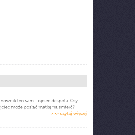
ianownik ten sam - ojciec despota. Czy
ojciec może posłać matkę na śmierć?
>>> czytaj więcej