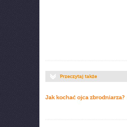
Przeczytaj także
Jak kochać ojca zbrodniarza?