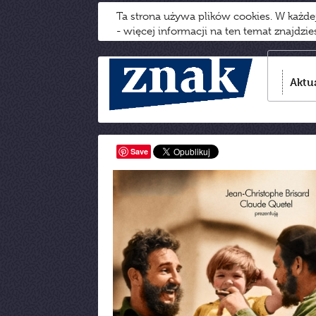
Ta strona używa plików cookies. W każd
- więcej informacji na ten temat znajdzi
Aktu
Save