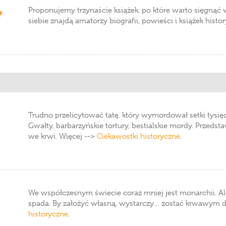
Proponujemy trzynaście książek, po które warto sięgnąć 
?
siebie znajdą amatorzy biografii, powieści i książek histor
Trudno przelicytować tatę, który wymordował setki tysięcy
Gwałty, barbarzyńskie tortury, bestialskie mordy. Przeds
we krwi. Więcej -->
Ciekawostki historyczne
.
We współczesnym świecie coraz mniej jest monarchii. Ale
spada. By założyć własną, wystarczy… zostać krwawym d
historyczne
.