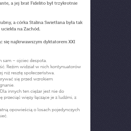
, a jej brat Fidelito był trzykrotnie
ubny, a córka Stalina Swietłana była tak
a uciekła na Zachód.
jąc się najkrwawszym dyktatorem XXI
en sam – ojciec despota.
ość. Reżim widział w nich kontynuatorów
ej niż resztę społeczeństwa.
ukrywać się przed wzrokiem
ygnanie.
la innych ten ciężar jest nie do
ię przeciąć więzy łączące je z ludźmi, z
atną opowieścią o losach pojedynczych
ieć.