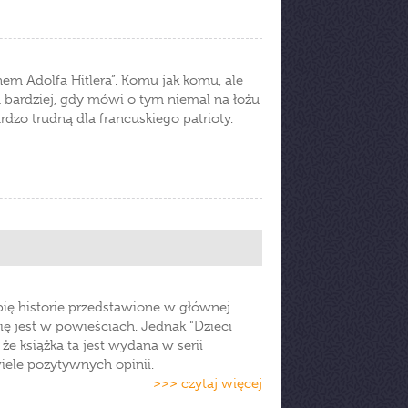
ynem Adolfa Hitlera”. Komu jak komu, ale
bardziej, gdy mówi o tym niemal na łożu
ardzo trudną dla francuskiego patrioty.
ubię historie przedstawione w głównej
się jest w powieściach. Jednak "Dzieci
e książka ta jest wydana w serii
iele pozytywnych opinii.
>>> czytaj więcej