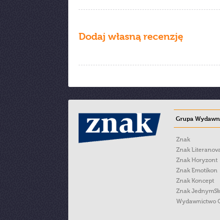
Dodaj własną recenzję
Grupa Wydawni
Znak
Znak Literanov
Znak Horyzont
Znak Emotikon
Znak Koncept
Znak JednymS
Wydawnictwo 