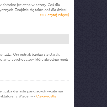
w chłodne jesienne wieczory. Coś dla
ycznych. Znajdzie się także coś dla dzieci.
>>> czytaj więcej
 ludzi. Oni jednak bardzo się starali.
tawiamy psychopatów, który zbrodnię mieli
 liczba dynastii panujących wcale nie
yktatorem. Więcej -->
Ciekawostki