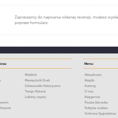
Zapraszamy do napisania własnej recenzji, możesz wysła
poprzez formularz.
cza:
Menu:
Woblink
Aktualności
a
Miesięcznik Znak
Książki
Ciekawostki Historyczne
Autorzy
Twoja Historia
O nas
Lubimy czytać
Księgarnia
łowem
Poczta literacka
Otwarte
Polityka cookies
Ochrona Sygnalistow