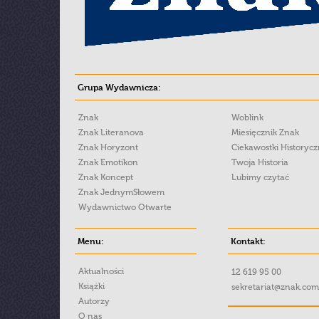
Grupa Wydawnicza:
Znak
Woblink
Znak Literanova
Miesięcznik Znak
Znak Horyzont
Ciekawostki Historyc
Znak Emotikon
Twoja Historia
Znak Koncept
Lubimy czytać
Znak JednymSłowem
Wydawnictwo Otwarte
Menu:
Kontakt:
Aktualności
12 619 95 00
Książki
sekretariat@znak.com
Autorzy
O nas