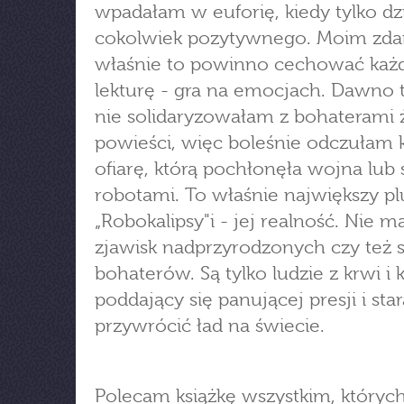
wpadałam w euforię, kiedy tylko dzi
cokolwiek pozytywnego. Moim zda
właśnie to powinno cechować każ
lekturę - gra na emocjach. Dawno t
nie solidaryzowałam z bohaterami 
powieści, więc boleśnie odczułam 
ofiarę, którą pochłonęła wojna lub s
robotami. To właśnie największy pl
„Robokalipsy"i - jej realność. Nie ma
zjawisk nadprzyrodzonych czy też 
bohaterów. Są tylko ludzie z krwi i k
poddający się panującej presji i star
przywrócić ład na świecie.
Polecam książkę wszystkim, któryc