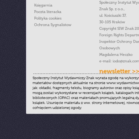
Społeczny Instytut W
Księgarnia
Znak Sp. z o.o.,
Poczta literacka
ul. Kościuszki 37,
Polityka cookies
30-105 Kraków
Ochrona Sygnalistow
Copyright SIW Znak 2
Foreign Rights Depart
Inspektor Ochrony Da
Osobowych
Magdalena Heczko
e-mail:
iodo@znak.com
newsletter >
Społeczny Instytut Wydawniczy Znak wyraża zgodę na wykorzy
materiałów dostępnych aktualnie na stronie www.wydawnictwoz
jak: okładki, fragmenty tekstu, biogramy autorów oraz opisy ksią
mogą zostać wykorzystane w recenzjach książek, katalogach i
bibliotecznych (OPAC) oraz materiałach promujących legalną dy
książek. Usunięcie materiału z ww. strony internetowej, równoz
cofnięciem udzielonej zgody.