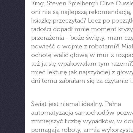
King, Steven Spielberg i Clive Cussl
oni nie są najlepszą rekomendacją,
książkę przeczytać? Lecz po począ
radości dopadł mnie moment kryzy
przerażenia - boże święty, mam cz
powieść o wojnie z robotami?! Mi
ochotę walić głową w mur z rozpa
też ja się wpakowałam tym razem?
mieć lekturę jak najszybciej z głow
dni temu zabrałam się za czytanie i.
Świat jest niemal idealny. Pełna
automatyzacja samochodów pozw
zmniejszyć liczbę wypadków, w d
pomagają roboty, armia wykorzystu