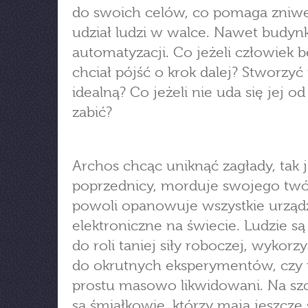
do swoich celów, co pomaga zniw
udział ludzi w walce. Nawet budynk
automatyzacji. Co jeżeli człowiek b
chciał pójść o krok dalej? Stworzyć 
idealną? Co jeżeli nie uda się jej od
zabić?
Archos chcąc uniknąć zagłady, tak 
poprzednicy, morduje swojego twó
powoli opanowuje wszystkie urząd
elektroniczne na świecie. Ludzie są
do roli taniej siły roboczej, wykorz
do okrutnych eksperymentów, czy 
prostu masowo likwidowani. Na sz
są śmiałkowie, którzy mają jeszcze 