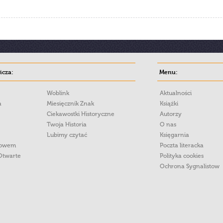
cza:
Menu:
Woblink
Aktualności
a
Miesięcznik Znak
Książki
Ciekawostki Historyczne
Autorzy
Twoja Historia
O nas
Lubimy czytać
Księgarnia
łowem
Poczta literacka
Otwarte
Polityka cookies
Ochrona Sygnalistow