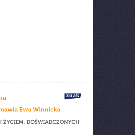
ka
ozmawia Ewa Winnicka
H ŻYCIEM, DOŚWIADCZONYCH