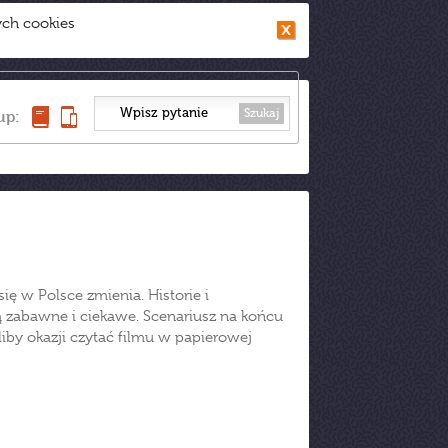
ych cookies
Szukaj
up:
ę w Polsce zmienia. Historie i
 zabawne i ciekawe. Scenariusz na końcu
liby okazji czytać filmu w papierowej