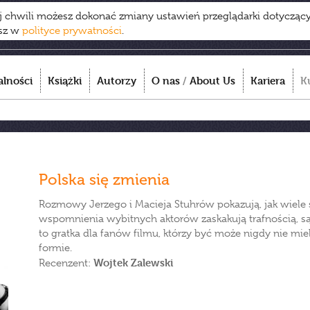
ej chwili możesz dokonać zmiany ustawień przeglądarki dotycząc
esz w
polityce prywatności
.
alności
Książki
Autorzy
O nas
/
About Us
Kariera
K
Polska się zmienia
Rozmowy Jerzego i Macieja Stuhrów pokazują, jak wiele si
wspomnienia wybitnych aktorów zaskakują trafnością, są
to gratka dla fanów filmu, którzy być może nigdy nie mie
formie.
Wojtek Zalewski
Recenzent: