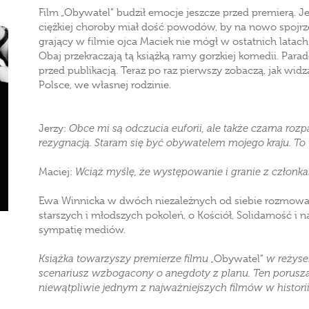
Film „Obywatel” budził emocje jeszcze przed premierą. Je
ciężkiej choroby miał dość powodów, by na nowo spojrze
grający w filmie ojca Maciek nie mógł w ostatnich latac
Obaj przekraczają tą książką ramy gorzkiej komedii. Para
przed publikacją. Teraz po raz pierwszy zobaczą, jak widzą
Polsce, we własnej rodzinie.
Jerzy:
Obce mi są odczucia euforii, ale także czarna ro
rezygnacją. Staram się być obywatelem mojego kraju. To
Maciej:
Wciąż myślę, że występowanie i granie z członk
Ewa Winnicka w dwóch niezależnych od siebie rozmowac
starszych i młodszych pokoleń, o Kościół, Solidarność i
sympatię mediów.
Książka towarzyszy premierze filmu
„Obywatel”
w reżyser
scenariusz wzbogacony o anegdoty z planu. Ten poruszają
niewątpliwie jednym z najważniejszych filmów w historii 