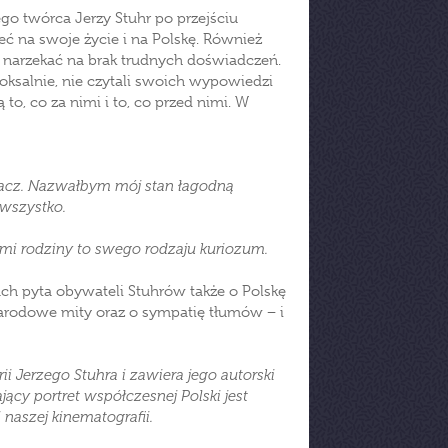
go twórca Jerzy Stuhr po przejściu
ć na swoje życie i na Polskę. Również
h narzekać na brak trudnych doświadczeń.
doksalnie, nie czytali swoich wypowiedzi
 to, co za nimi i to, co przed nimi. W
zpacz. Nazwałbym mój stan łagodną
 wszystko.
ami rodziny to swego rodzaju kuriozum.
h pyta obywateli Stuhrów także o Polskę
 narodowe mity oraz o sympatię tłumów − i
ii Jerzego Stuhra i zawiera jego autorski
cy portret współczesnej Polski jest
naszej kinematografii.