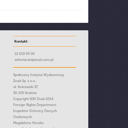
Kontakt:
12 619 95 00
sekretariat@znak.com.pl
Społeczny Instytut Wydawniczy
Znak Sp. z o.o.,
ul. Kościuszki 37,
30-105 Kraków
Copyright SIW Znak 2014
Foreign Rights Department
Inspektor Ochrony Danych
Osobowych
Magdalena Heczko