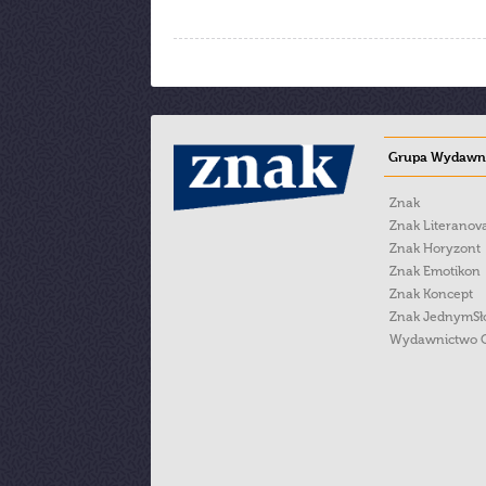
Grupa Wydawni
Znak
Znak Literanov
Znak Horyzont
Znak Emotikon
Znak Koncept
Znak JednymS
Wydawnictwo 