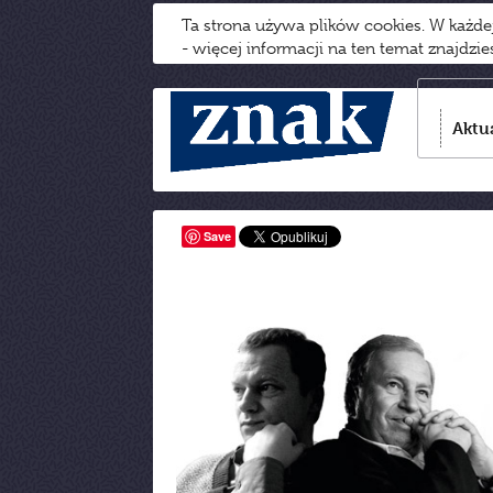
Ta strona używa plików cookies. W każd
- więcej informacji na ten temat znajdzi
Aktu
Save