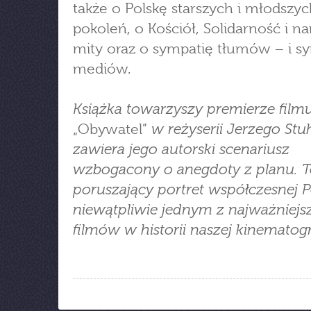
także o Polskę starszych i młodszy
pokoleń, o Kościół, Solidarność i 
mity oraz o sympatię tłumów − i s
mediów.
Książka towarzyszy premierze film
w reżyserii Jerzego Stuh
„Obywatel”
zawiera jego autorski scenariusz
wzbogacony o anegdoty z planu. 
poruszający portret współczesnej Po
niewątpliwie jednym z najważniejs
filmów w historii naszej kinematogra