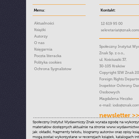
Menu:
Kontakt:
Aktualności
12 619 95 00
Książki
sekretariat@znak.com
Autorzy
O nas
Społeczny Instytut W
Księgarnia
Znak Sp. z o.o.,
Poczta literacka
ul. Kościuszki 37,
Polityka cookies
30-105 Kraków
Ochrona Sygnalistow
Copyright SIW Znak 2
Foreign Rights Depart
Inspektor Ochrony Da
Osobowych
Magdalena Heczko
e-mail:
iodo@znak.com
newsletter >
Społeczny Instytut Wydawniczy Znak wyraża zgodę na wykorzy
materiałów dostępnych aktualnie na stronie www.wydawnictwoz
jak: okładki, fragmenty tekstu, biogramy autorów oraz opisy ksią
mogą zostać wykorzystane w recenzjach książek, katalogach i