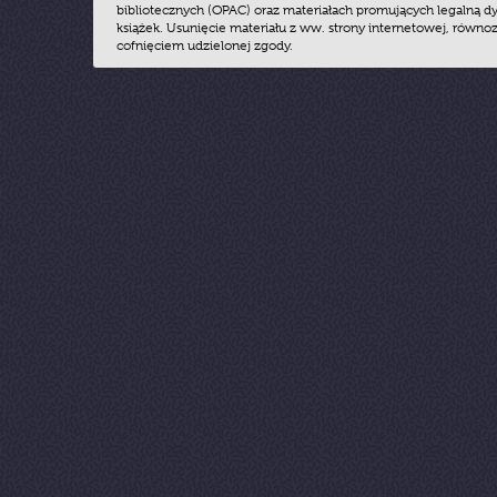
bibliotecznych (OPAC) oraz materiałach promujących legalną dy
książek. Usunięcie materiału z ww. strony internetowej, równoz
cofnięciem udzielonej zgody.