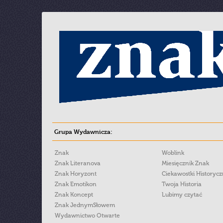
Grupa Wydawnicza:
Znak
Woblink
Znak Literanova
Miesięcznik Znak
Znak Horyzont
Ciekawostki Historyc
Znak Emotikon
Twoja Historia
Znak Koncept
Lubimy czytać
Znak JednymSłowem
Wydawnictwo Otwarte