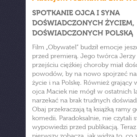
SPOTKANIE OJCA I SYNA
DOŚWIADCZONYCH ŻYCIEM,
DOŚWIADCZONYCH POLSKĄ
Film „Obywatel” budził emocje jesz
przed premierą. Jego twórca Jerzy
przejściu ciężkiej choroby miał doś
powodów, by na nowo spojrzeć na
życie i na Polskę. Również grający 
ojca Maciek nie mógł w ostatnich l
narzekać na brak trudnych doświad
Obaj przekraczają tą książką ramy g
komedii. Paradoksalnie, nie czytali
wypowiedzi przed publikacją. Teraz
pierwszy zobaczą, jak widzą to, co z