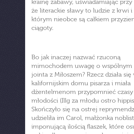
krainę zabawy, uświadamiając przy 
że literackie sławy to ludzie z krwi i
którym nieobce są całkiem przyzi
ciągoty.
Bo jak inaczej nazwać rzuconą
mimochodem uwagę o wspólnym 
jointa z Miłoszem? Rzecz działa się
kalifornijskim domu pisarza i miała
dżentelmenom przypomnieć czasy
młodości (Illg za młodu ostro hippi
Skończyło się na ostrej reprymendzi
udzieliła im Carol, małżonka noblis
imponującą ilością flaszek, które osu