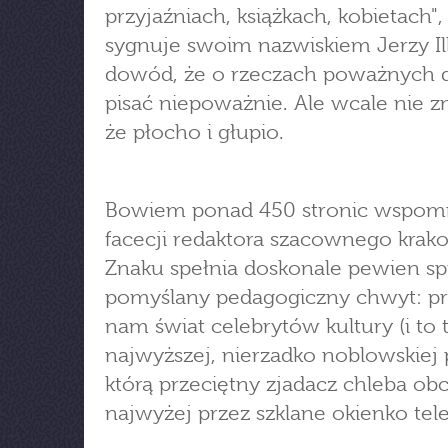
przyjaźniach, książkach, kobietach",
sygnuje swoim nazwiskiem Jerzy Ill
dowód, że o rzeczach poważnych d
pisać niepoważnie. Ale wcale nie z
że płocho i głupio.
Bowiem ponad 450 stronic wspomn
facecji redaktora szacownego krak
Znaku spełnia doskonale pewien sp
pomyślany pedagogiczny chwyt: pr
nam świat celebrytów kultury (i to t
najwyższej, nierzadko noblowskiej p
którą przeciętny zjadacz chleba ob
najwyżej przez szklane okienko tel