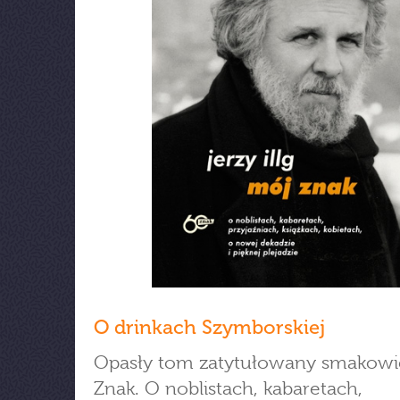
O drinkach Szymborskiej
Opasły tom zatytułowany smakowi
Znak. O noblistach, kabaretach,