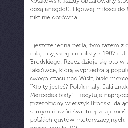
Kołakowski (każdy obdarowany st
dozą anegdot), Illgowej miłości do 
nikt nie dorówna.
I jeszcze jedna perła, tym razem z
rolą rosyjskiego noblisty z 1987 r. Jo
Brodskiego. Rzecz dzieje się oto w ś
taksówce, którą wyprzedzają popul
swego czasu nad Wisłą białe merce
"Kto ty jesteś? Polak mały. Jaki zna
Mercedes biały" - recytuje naprędc
przerobiony wierszyk Brodski, dają
samym dowód świetnej znajomośc
polskich gustów motoryzacyjnych