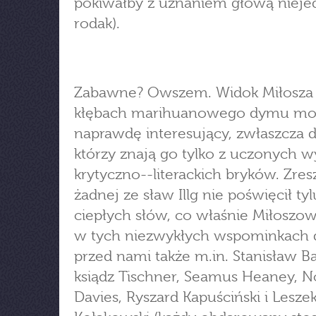
pokiwałby z uznaniem głową nieje
rodak).
Zabawne? Owszem. Widok Miłosza
kłębach marihuanowego dymu mo
naprawdę interesujący, zwłaszcza d
którzy znają go tylko z uczonych 
krytyczno--literackich bryków. Zres
żadnej ze sław Illg nie poświęcił tyl
ciepłych słów, co właśnie Miłoszowi
w tych niezwykłych wspominkach d
przed nami także m.in. Stanisław B
ksiądz Tischner, Seamus Heaney, 
Davies, Ryszard Kapuściński i Lesze