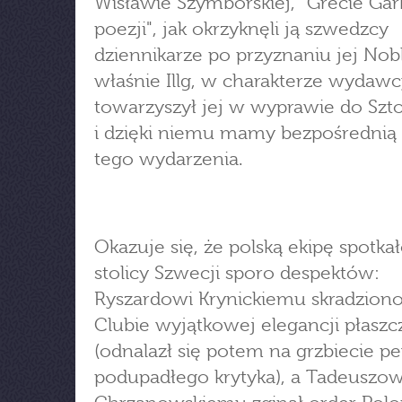
Wisławie Szymborskiej, "Grecie Ga
poezji", jak okrzyknęli ją szwedzcy
dziennikarze po przyznaniu jej Nobl
właśnie Illg, w charakterze wydawc
towarzyszył jej w wyprawie do Sz
i dzięki niemu mamy bezpośrednią 
tego wydarzenia.
Okazuje się, że polską ekipę spotka
stolicy Szwecji sporo despektów:
Ryszardowi Krynickiemu skradzion
Clubie wyjątkowej elegancji płaszc
(odnalazł się potem na grzbiecie 
podupadłego krytyka), a Tadeuszow