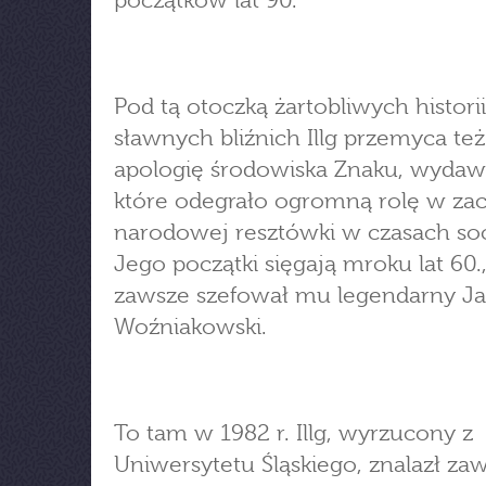
początków lat 90.
Pod tą otoczką żartobliwych historii
sławnych bliźnich Illg przemyca też
apologię środowiska Znaku, wydaw
które odegrało ogromną rolę w z
narodowej resztówki w czasach soc
Jego początki sięgają mroku lat 60.
zawsze szefował mu legendarny J
Woźniakowski.
To tam w 1982 r. Illg, wyrzucony z
Uniwersytetu Śląskiego, znalazł z