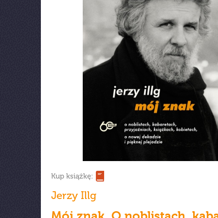
Kup książkę:
Jerzy Illg
Mój znak. O noblistach, kab