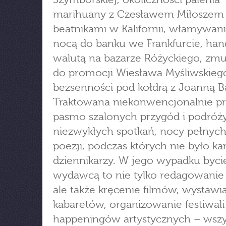
marihuany z Czesławem Miłoszem 
beatnikami w Kalifornii, włamywani
nocą do banku we Frankfurcie, han
walutą na bazarze Różyckiego, zmu
do promocji Wiesława Myśliwskieg
bezsenności pod kołdrą z Joanną Ba
Traktowana niekonwencjonalnie pr
pasmo szalonych przygód i podróży
niezwykłych spotkań, nocy pełnych
poezji, podczas których nie było k
dziennikarzy. W jego wypadku byci
wydawcą to nie tylko redagowanie 
ale także kręcenie filmów, wystawi
kabaretów, organizowanie festiwali 
happeningów artystycznych – wszy