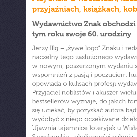
przyjaźniach, książkach, ko
Wydawnictwo Znak obchodzi
tym roku swoje 60. urodziny
Jerzy Illg – „żywe logo” Znaku i red
naczelny tego zasłużonego wydaw
w nowym, poszerzonym wydaniu 
wspomnień z pasją i poczuciem h
opowiada o kulisach profesji wyda
Przyjaciel noblistów i akuszer wielu
bestsellerów wyznaje, do jakich for
się uciekać, by pozyskać autora bąd
wydobyć z niego oczekiwane dzieł
Ujawnia tajemnice loteryjek u Wis
Szymborskiej, okoliczności palenia