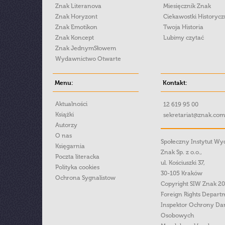
Znak Literanova
Miesięcznik Znak
Znak Horyzont
Ciekawostki Historyc
Znak Emotikon
Twoja Historia
Znak Koncept
Lubimy czytać
Znak JednymSłowem
Wydawnictwo Otwarte
Menu:
Kontakt:
Aktualności
12 619 95 00
Książki
sekretariat@znak.com
Autorzy
O nas
Społeczny Instytut W
Księgarnia
Znak Sp. z o.o.,
Poczta literacka
ul. Kościuszki 37,
Polityka cookies
30-105 Kraków
Ochrona Sygnalistow
Copyright SIW Znak 2
Foreign Rights Depart
Inspektor Ochrony Da
Osobowych