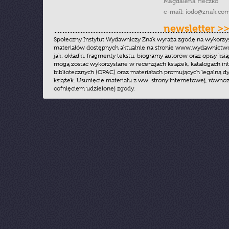
Magdalena Heczko
e-mail:
iodo@znak.com
newsletter >
Społeczny Instytut Wydawniczy Znak wyraża zgodę na wykorzy
materiałów dostępnych aktualnie na stronie www.wydawnictwoz
jak: okładki, fragmenty tekstu, biogramy autorów oraz opisy ksią
mogą zostać wykorzystane w recenzjach książek, katalogach i
bibliotecznych (OPAC) oraz materiałach promujących legalną dy
książek. Usunięcie materiału z ww. strony internetowej, równoz
cofnięciem udzielonej zgody.