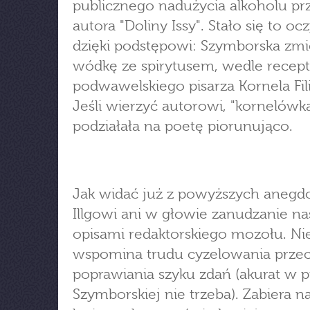
publicznego nadużycia alkoholu pr
autora "Doliny Issy". Stało się to oc
dzięki podstępowi: Szymborska zmi
wódkę ze spirytusem, wedle recep
podwawelskiego pisarza Kornela Fil
Jeśli wierzyć autorowi, "kornelówk
podziałała na poetę piorunująco.
Jak widać już z powyższych anegdo
Illgowi ani w głowie zanudzanie na
opisami redaktorskiego mozołu. Ni
wspomina trudu cyzelowania przec
poprawiania szyku zdań (akurat w 
Szymborskiej nie trzeba). Zabiera n