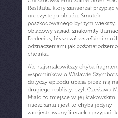
Chrzanowskiemu zginął order Polo
Restituta, który zamierzał przypiąć 
uroczystego obiadu. Smutek
poszkodowanego był tym większy, 
obiadowy sąsiad, znakomity tłumac
Dedecius, błyszczał wszelkimi moż
odznaczeniami jak bożonarodzeni
choinka.
Ale najsmakowitszy chyba fragmen
wspominków o Wisławie Szymborsk
dotyczy epizodu upicia przez nią n
drugiego noblisty, czyli Czesława M
Miało to miejsce w jej krakowskim
mieszkaniu i jest to chyba jedyny
zarejestrowany literacko przypadek