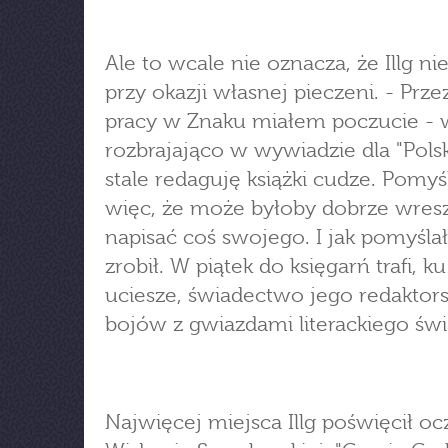
Ale to wcale nie oznacza, że Illg ni
przy okazji własnej pieczeni. - Przez
pracy w Znaku miałem poczucie - 
rozbrajająco w wywiadzie dla "Polsk
stale redaguję książki cudze. Pomy
więc, że może byłoby dobrze wres
napisać coś swojego. I jak pomyślał
zrobił. W piątek do księgarń trafi, k
uciesze, świadectwo jego redaktors
bojów z gwiazdami literackiego świ
Najwięcej miejsca Illg poświęcił oc