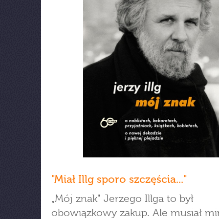
"Miał Illg sporo szczęścia..."
„Mój znak" Jerzego Illga to był
obowiązkowy zakup. Ale musiał mi