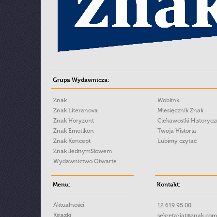
Grupa Wydawnicza:
Znak
Woblink
Znak Literanova
Miesięcznik Znak
Znak Horyzont
Ciekawostki Historyc
Znak Emotikon
Twoja Historia
Znak Koncept
Lubimy czytać
Znak JednymSłowem
Wydawnictwo Otwarte
Menu:
Kontakt:
Aktualności
12 619 95 00
Książki
sekretariat@znak.com