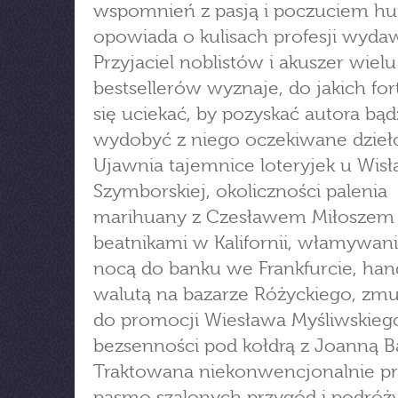
wspomnień z pasją i poczuciem h
opowiada o kulisach profesji wyda
Przyjaciel noblistów i akuszer wielu
bestsellerów wyznaje, do jakich for
się uciekać, by pozyskać autora bąd
wydobyć z niego oczekiwane dzieł
Ujawnia tajemnice loteryjek u Wis
Szymborskiej, okoliczności palenia
marihuany z Czesławem Miłoszem 
beatnikami w Kalifornii, włamywani
nocą do banku we Frankfurcie, han
walutą na bazarze Różyckiego, zmu
do promocji Wiesława Myśliwskieg
bezsenności pod kołdrą z Joanną Ba
Traktowana niekonwencjonalnie pr
pasmo szalonych przygód i podróży