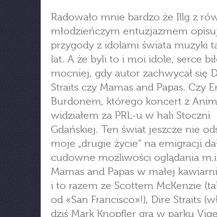
Radowało mnie bardzo że Illg z ró
młodzieńczym entuzjazmem opisu
przygody z idolami świata muzyki 
lat. A że byli to i moi idole, serce bi
mocniej, gdy autor zachwycał się D
Straits czy Mamas and Papas. Czy 
Burdonem, którego koncert z Anim
widziałem za PRL-u w hali Stoczni
Gdańskiej. Ten świat jeszcze nie od
moje „drugie życie" na emigracji da
cudowne możliwości oglądania m.i
Mamas and Papas w małej kawiarni
i to razem ze Scottem McKenzie (ta
od «San Francisco»!), Dire Straits (w
dziś Mark Knopfler gra w parku Vig