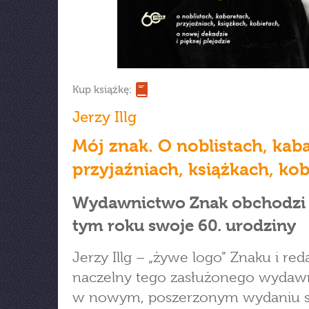
Kup książkę:
Jerzy Illg
Mój znak. O noblistach, kab
przyjaźniach, książkach, ko
Wydawnictwo Znak obchodzi
tym roku swoje 60. urodziny
Jerzy Illg – „żywe logo” Znaku i red
naczelny tego zasłużonego wydaw
w nowym, poszerzonym wydaniu 