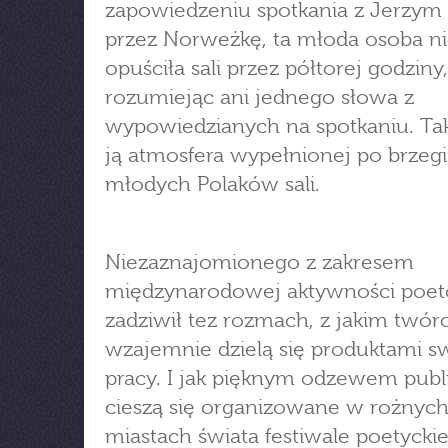
zapowiedzeniu spotkania z Jerzym
przez Norweżkę, ta młoda osoba n
opuściła sali przez półtorej godziny,
rozumiejąc ani jednego słowa z
wypowiedzianych na spotkaniu. Tak
ją atmosfera wypełnionej po brzegi
młodych Polaków sali.
Niezaznajomionego z zakresem
międzynarodowej aktywności poet
zadziwił tez rozmach, z jakim twór
wzajemnie dzielą się produktami s
pracy. I jak pięknym odzewem publ
cieszą się organizowane w rożnyc
miastach świata festiwale poetyckie