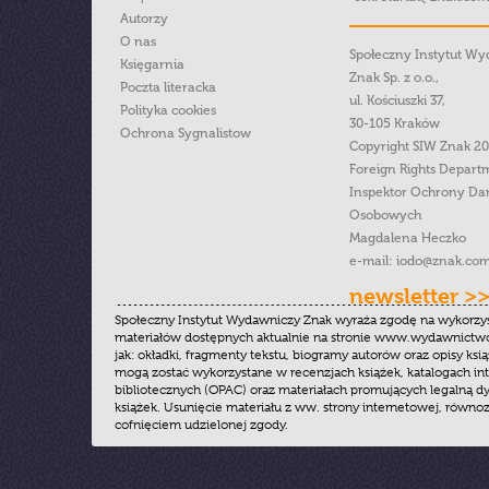
Autorzy
O nas
Społeczny Instytut W
Księgarnia
Znak Sp. z o.o.,
Poczta literacka
ul. Kościuszki 37,
Polityka cookies
30-105 Kraków
Ochrona Sygnalistow
Copyright SIW Znak 2
Foreign Rights Depart
Inspektor Ochrony Da
Osobowych
Magdalena Heczko
e-mail:
iodo@znak.com
newsletter >
Społeczny Instytut Wydawniczy Znak wyraża zgodę na wykorzy
materiałów dostępnych aktualnie na stronie www.wydawnictwoz
jak: okładki, fragmenty tekstu, biogramy autorów oraz opisy ksią
mogą zostać wykorzystane w recenzjach książek, katalogach i
bibliotecznych (OPAC) oraz materiałach promujących legalną dy
książek. Usunięcie materiału z ww. strony internetowej, równoz
cofnięciem udzielonej zgody.