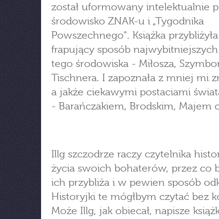
został uformowany intelektualnie p
środowisko ZNAK-u i „Tygodnika
Powszechnego". Książka przybliżył
frapujący sposób najwybitniejszych 
tego środowiska - Miłosza, Szymbo
Tischnera. I zapoznała z mniej mi 
a jakże ciekawymi postaciami świat
- Barańczakiem, Brodskim, Majem cz
Illg szczodrze raczy czytelnika histo
życia swoich bohaterów, przez co 
ich przybliża i w pewien sposób od
Historyjki te mógłbym czytać bez k
Może Illg, jak obiecał, napisze książ