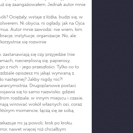
 już się zaangażowałem. Jednak autor mnie
b? Ociężały, wstaje z łóżka, budzi się, w
lwerem. Ni obycia, ni ogłady, jak na Ojca
imus. Autor mnie zawodzi: nie wiem, kim
bracje, instytucje, organizacje. No, ale
korzystnie się rozwinie
 zastanawiają się czy przyjedzie (nie
mach, niecierpliwią się, papierosy,
o z nich - jego przeszłości. Tylko co to
zdziale opiszesz mi jakąś wyrwaną z
do następnej? Jakby nigdy nic?!
ararcymistrza. Drugoplanowe postaci
 pojawia się to samo nazwisko, gdzieś
im rozdziale, w innym miejscu i czasie,
ynają wirować wokół własnych osi, coraz
w którym momencie, łączą się ze sobą
zekazuje mi ją powoli, krok po kroku.
error, nawet więcej niż chciałbym