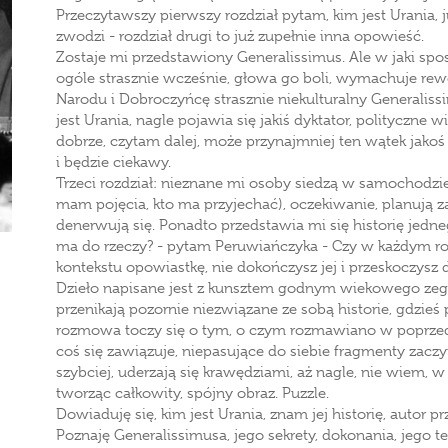
Przeczytawszy pierwszy rozdział pytam, kim jest Urania,
zwodzi - rozdział drugi to już zupełnie inna opowieść.
Zostaje mi przedstawiony Generalissimus. Ale w jaki sposó
ogóle strasznie wcześnie, głowa go boli, wymachuje rewo
Narodu i Dobroczyńcę strasznie niekulturalny Generaliss
jest Urania, nagle pojawia się jakiś dyktator, polityczne wi
dobrze, czytam dalej, może przynajmniej ten wątek jakoś 
i będzie ciekawy.
Trzeci rozdział: nieznane mi osoby siedzą w samochodzie,
mam pojęcia, kto ma przyjechać), oczekiwanie, planują za
denerwują się. Ponadto przedstawia mi się historię jedneg
ma do rzeczy? - pytam Peruwiańczyka - Czy w każdym ro
kontekstu opowiastkę, nie dokończysz jej i przeskoczysz 
Dzieło napisane jest z kunsztem godnym wiekowego zeg
przenikają pozornie niezwiązane ze sobą historie, gdzieś
rozmowa toczy się o tym, o czym rozmawiano w poprzedn
coś się zawiązuje, niepasujące do siebie fragmenty zacz
szybciej, uderzają się krawędziami, aż nagle, nie wiem, 
tworząc całkowity, spójny obraz. Puzzle.
Dowiaduję się, kim jest Urania, znam jej historię, autor pr
Poznaję Generalissimusa, jego sekrety, dokonania, jego t