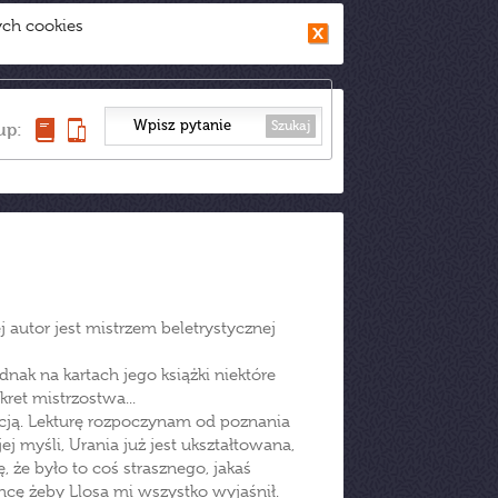
ych cookies
Szukaj
up:
j autor jest mistrzem beletrystycznej
nak na kartach jego książki niektóre
kret mistrzostwa...
cją. Lekturę rozpoczynam od poznania
ej myśli, Urania już jest ukształtowana,
, że było to coś strasznego, jakaś
chcę żeby Llosa mi wszystko wyjaśnił.