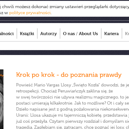
ej chwili możesz dokonać zmiany ustawień przeglądarki dotycząc
esz w
polityce prywatności
.
alności
Książki
Autorzy
O nas
/
About Us
Kariera
K
Krok po krok - do poznania prawdy
Powieść Mario Vargas Llosy „Święto Kozła" dowodzi, że je
retrospekcji. Chociaż Peruwiańczyk zaklina się, że
w swej twórczości nie używa realizmu magicznego, to jed
postaci umierają kilkakrotnie. Jak to możliwe? Ot i cały se
Dzieło napisane jest z godną pożałowania niekonsekwen
Uranii: Llosa ukazuje mi tajemniczą kobietę, przedstawia j
już coś przeżyła. Czytam pierwszy rozdział i domyślam się
tragedia. Zagłębiam się, zatracam, chcę poznać jej losy, 