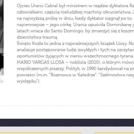
Ojciec Uranii Cabral był ministrem w rządzie dyktatora Ra
człowiekiem, częścią nieludzkiej machiny okrucieństwa
na najwyższą próbę w dniu, kiedy dyktator sięgnął po to,
najcenniejsze – jego córkę. Urania opuściła Dominikanę j
latach wraca do Santo Domingo, by zmierzyć się z koszma
dzieciństwa traumą.
Święto Kozła to jedna z najważniejszych książek Llosy. N
analizuje postępowanie ludzi zwykłych i tych na szczytach
oportunistów żyjących w cieniu wszechmocnego tyrana.
MARIO VARGAS LLOSA – noblista (2010), o którym mówi c
współczesnych pisarzy. Polityk, w 1990 kandydował na p
powieści (m.in. "Rozmowa w Katedrze", "Szelmostwa niegr
występku").