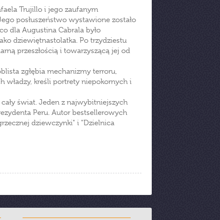
faela Trujillo i jego zaufanym
. Jego posłuszeństwo wystawione zostało
 co dla Augustina Cabrala było
ako dziewiętnastolatka. Po trzydziestu
rną przeszłością i towarzyszącą jej od
oblista zgłębia mechanizmy terroru,
 władzy, kreśli portrety niepokornych i
ały świat. Jeden z najwybitniejszych
rezydenta Peru. Autor bestsellerowych
zecznej dziewczynki" i "Dzielnica