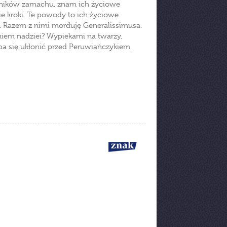
stników zamachu, znam ich życiowe
ie kroki. Te powody to ich życiowe
o. Razem z nimi morduję Generalissimusa.
niem nadziei? Wypiekami na twarzy,
ba się ukłonić przed Peruwiańczykiem.