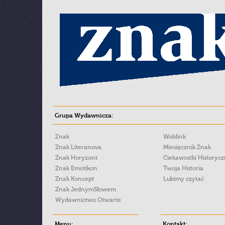
Grupa Wydawnicza:
Znak
Woblink
Znak Literanova
Miesięcznik Znak
Znak Horyzont
Ciekawostki Historyc
Znak Emotikon
Twoja Historia
Znak Koncept
Lubimy czytać
Znak JednymSłowem
Wydawnictwo Otwarte
Menu:
Kontakt: