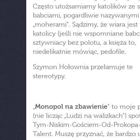
Często utożsamiamy katolików ze s
babciami, pogardliwie nazywanymi
„moherami". Sądzimy, że wiara jest
katolicy (jeśli nie wspomniane babc
sztywniacy bez polotu, a księża to,
niedelikatnie mówiąc, pedofile.
Szymon Hołownia przełamuje te
stereotypy.
„
Monopol na zbawienie
" to moje 
(nie licząc „Ludzi na walizkach") spo
Tym-Niskim-Gościem-Od-Prokopa
Talent. Muszę przyznać, że bardzo 