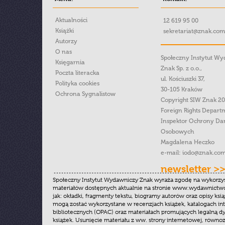
Aktualności
12 619 95 00
Książki
sekretariat@znak.com
Autorzy
O nas
Społeczny Instytut W
Księgarnia
Znak Sp. z o.o.,
Poczta literacka
ul. Kościuszki 37,
Polityka cookies
30-105 Kraków
Ochrona Sygnalistow
Copyright SIW Znak 2
Foreign Rights Depart
Inspektor Ochrony Da
Osobowych
Magdalena Heczko
e-mail:
iodo@znak.com
newsletter >
Społeczny Instytut Wydawniczy Znak wyraża zgodę na wykorzy
materiałów dostępnych aktualnie na stronie www.wydawnictwoz
jak: okładki, fragmenty tekstu, biogramy autorów oraz opisy ksią
mogą zostać wykorzystane w recenzjach książek, katalogach i
bibliotecznych (OPAC) oraz materiałach promujących legalną dy
książek. Usunięcie materiału z ww. strony internetowej, równoz