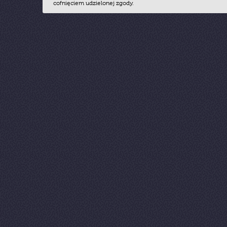
cofnięciem udzielonej zgody.