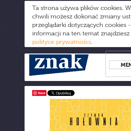
Ta strona używa plików cookies. W
chwili możesz dokonać zmiany us
przeglądarki dotyczących cookies
-
informacji na ten temat znajdziesz
polityce prywatności
.
ME
Save