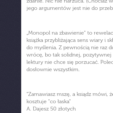
zdanie. Nic nie narzuca. (Chociaż 
jego argumentów jest nie do przebi
„Monopol na zbawienie" to rewela
książka przybliżająca sens wiary i sk
do myślenia. Z pewnością nie raz d
wrócę, bo tak solidnej, pozytywnej
lektury nie chce się porzucać. Pol
dosłownie wszystkim.
"Zamawiasz mszę, a ksiądz mówi, ż
kosztuje "co łaska"
A. Dajesz 50 złotych