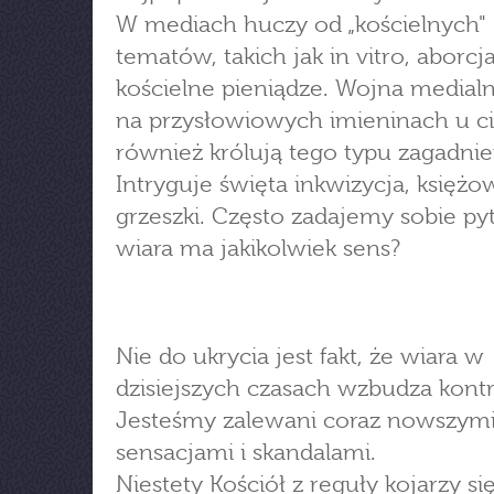
W mediach huczy od „kościelnych"
tematów, takich jak in vitro, aborcj
kościelne pieniądze. Wojna medialn
na przysłowiowych imieninach u ci
również królują tego typu zagadnie
Intryguje święta inkwizycja, księżo
grzeszki. Często zadajemy sobie pyt
wiara ma jakikolwiek sens?
Nie do ukrycia jest fakt, że wiara w
dzisiejszych czasach wzbudza kont
Jesteśmy zalewani coraz nowszym
sensacjami i skandalami.
Niestety Kościół z reguły kojarzy się