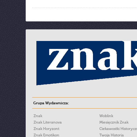
Grupa Wydawnicza:
Znak
Woblink
Znak Literanova
Miesięcznik Znak
Znak Horyzont
Ciekawostki Historyc
Znak Emotikon
Twoja Historia