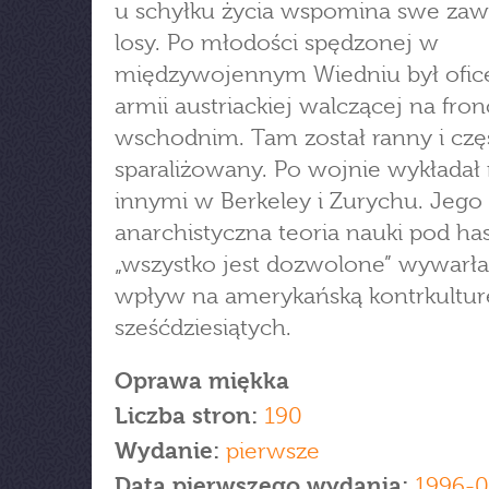
u schyłku życia wspomina swe zaw
losy. Po młodości spędzonej w
międzywojennym Wiedniu był ofi
armii austriackiej walczącej na fron
wschodnim. Tam został ranny i cz
sparaliżowany. Po wojnie wykładał
innymi w Berkeley i Zurychu. Jego
anarchistyczna teoria nauki pod h
„wszystko jest dozwolone” wywarł
wpływ na amerykańską kontrkulturę
sześćdziesiątych.
Oprawa miękka
Liczba stron:
190
Wydanie:
pierwsze
Data pierwszego wydania:
1996-0