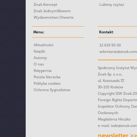
Znak Koncept
Lubimy czytać
Znak JednymSłowem
Wydawnictwo Otwarte
Menu:
Kontakt:
Aktualności
12 619 95 00
Książki
sekretariat@znak.com
Autorzy
O nas
Społeczny Instytut W
Księgarnia
Znak Sp. z o.o.,
Poczta literacka
ul. Kościuszki 37,
Polityka cookies
30-105 Kraków
Ochrona Sygnalistow
Copyright SIW Znak 2
Foreign Rights Depart
Inspektor Ochrony Da
Osobowych
Magdalena Heczko
e-mail:
iodo@znak.com
newsletter >