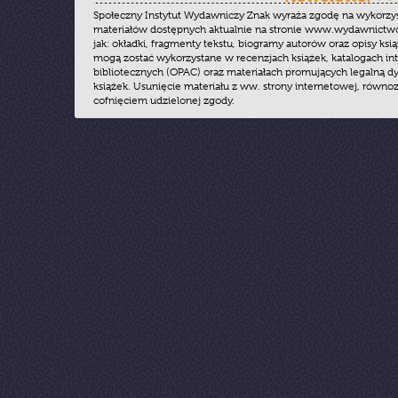
Społeczny Instytut Wydawniczy Znak wyraża zgodę na wykorzy
materiałów dostępnych aktualnie na stronie www.wydawnictwoz
jak: okładki, fragmenty tekstu, biogramy autorów oraz opisy ksią
mogą zostać wykorzystane w recenzjach książek, katalogach i
bibliotecznych (OPAC) oraz materiałach promujących legalną dy
książek. Usunięcie materiału z ww. strony internetowej, równoz
cofnięciem udzielonej zgody.