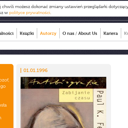
ej chwili możesz dokonać zmiany ustawień przeglądarki dotycząc
esz w
polityce prywatności
.
alności
Książki
Autorzy
O nas
/
About Us
Kariera
K
01.01.1996
ozof,
ego
sła
h