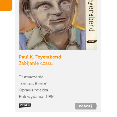
.
Paul K. Feyerabend
Zabijanie czasu
Tłumaczenie
Tomasz Bieroń
Oprawa miękka
Rok wydania: 1996
więcej