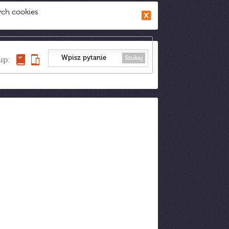
ych cookies
Szukaj
up: