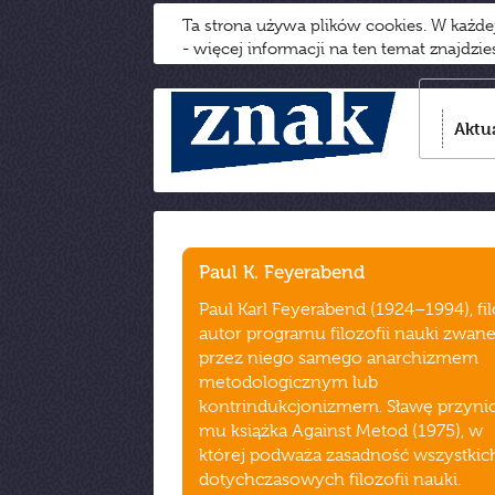
Ta strona używa plików cookies. W każd
- więcej informacji na ten temat znajdzi
Aktu
Paul K. Feyerabend
Paul Karl Feyerabend (1924–1994), fil
autor programu filozofii nauki zwan
przez niego samego anarchizmem
metodologicznym lub
kontrindukcjonizmem. Sławę przynio
mu książka Against Metod (1975), w
której podważa zasadność wszystkic
dotychczasowych filozofii nauki.