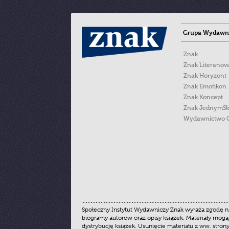
Grupa Wydawni
Znak
Znak Literanov
Znak Horyzont
Znak Emotikon
Znak Koncept
Znak JednymS
Wydawnictwo 
Społeczny Instytut Wydawniczy Znak wyraża zgodę na
biogramy autorów oraz opisy książek. Materiały mogą
dystrybucję książek. Usunięcie materiału z ww. stron