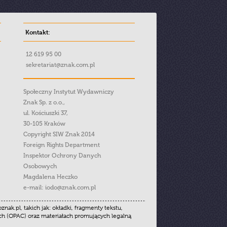
Kontakt:
12 619 95 00
sekretariat@znak.com.pl
Społeczny Instytut Wydawniczy
Znak Sp. z o.o.,
ul. Kościuszki 37,
30-105 Kraków
Copyright SIW Znak 2014
Foreign Rights Department
Inspektor Ochrony Danych
Osobowych
Magdalena Heczko
e-mail:
iodo@znak.com.pl
.pl, takich jak: okładki, fragmenty tekstu,
ych (OPAC) oraz materiałach promujących legalną