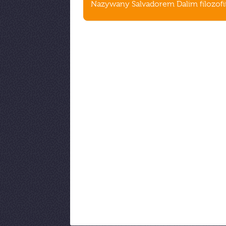
Nazywany Salvadorem Dalim filozofii