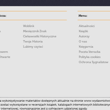
cza:
Menu:
Woblink
Aktualności
a
Miesięcznik Znak
Książki
Ciekawostki Historyczne
Autorzy
Twoja Historia
O nas
Lubimy czytać
Księgarnia
łowem
Poczta literacka
Otwarte
Polityka cookies
Ochrona Sygnalistow
 wykorzystywanie materiałów dostępnych aktualnie na stronie www.wydawnictwoznak
 zostać wykorzystane w recenzjach książek, katalogach internetowych biblioteczn
y internetowej, równoznacznie jest z cofnięciem udzielonej zgody.