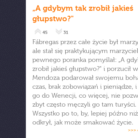
„A gdybym tak zrobił jakieś
głupstwo?"
45
31
Fábregas przez całe życie był marz
ale stał się praktykującym marzyci
pewnego poranka pomyślał: „A gdy
zrobił jakieś głupstwo?" i porzucił 
Mendoza podarował swojemu boh
czas, brak zobowiązań i pieniądze, i
go do Wenecji, co więcej, nie pozwo
zbyt często męczyli go tam turyści.
Wszystko po to, by, lepiej późno ni
odkrył, jak może smakować życie.
>>> 