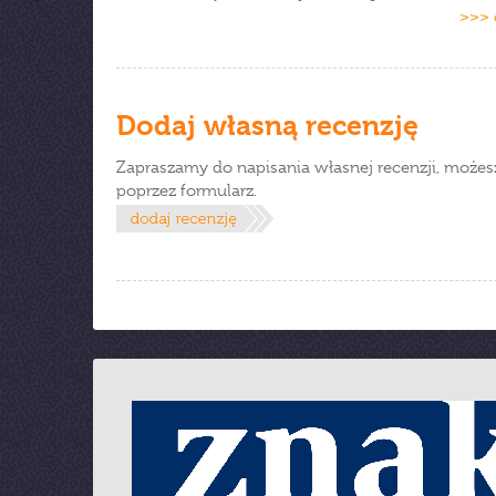
>>> 
Dodaj własną recenzję
Zapraszamy do napisania własnej recenzji, możes
poprzez formularz.