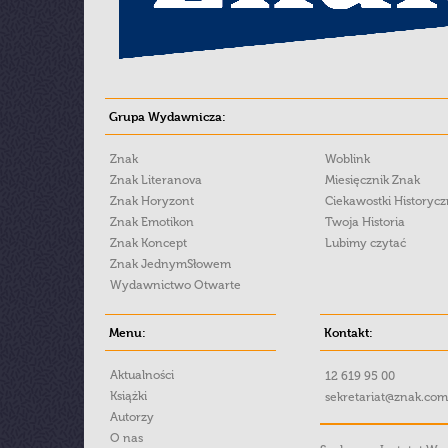
Grupa Wydawnicza:
Znak
Woblink
Znak Literanova
Miesięcznik Znak
Znak Horyzont
Ciekawostki Historyc
Znak Emotikon
Twoja Historia
Znak Koncept
Lubimy czytać
Znak JednymSłowem
Wydawnictwo Otwarte
Menu:
Kontakt:
Aktualności
12 619 95 00
Książki
sekretariat@znak.com
Autorzy
O nas