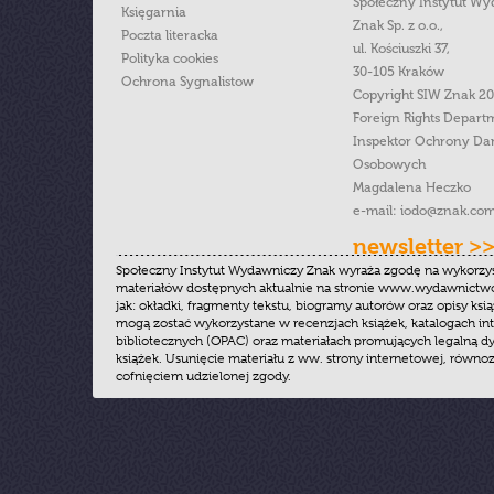
Społeczny Instytut W
Księgarnia
Znak Sp. z o.o.,
Poczta literacka
ul. Kościuszki 37,
Polityka cookies
30-105 Kraków
Ochrona Sygnalistow
Copyright SIW Znak 2
Foreign Rights Depart
Inspektor Ochrony Da
Osobowych
Magdalena Heczko
e-mail:
iodo@znak.com
newsletter >
Społeczny Instytut Wydawniczy Znak wyraża zgodę na wykorzy
materiałów dostępnych aktualnie na stronie www.wydawnictwoz
jak: okładki, fragmenty tekstu, biogramy autorów oraz opisy ksią
mogą zostać wykorzystane w recenzjach książek, katalogach i
bibliotecznych (OPAC) oraz materiałach promujących legalną dy
książek. Usunięcie materiału z ww. strony internetowej, równoz
cofnięciem udzielonej zgody.