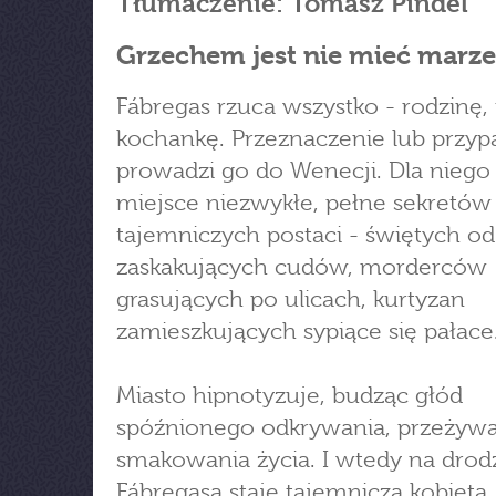
Tłumaczenie: Tomasz Pindel
Grzechem jest nie mieć marz
Fábregas rzuca wszystko - rodzinę, 
kochankę. Przeznaczenie lub przyp
prowadzi go do Wenecji. Dla niego
miejsce niezwykłe, pełne sekretów 
tajemniczych postaci - świętych od
zaskakujących cudów, morderców
grasujących po ulicach, kurtyzan
zamieszkujących sypiące się pałace
Miasto hipnotyzuje, budząc głód
spóźnionego odkrywania, przeżywa
smakowania życia. I wtedy na drod
Fábregasa staje tajemnicza kobieta,