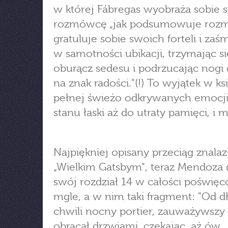
w której Fábregas wyobraża sobie
rozmówcę „jak podsumowuje roz
gratuluje sobie swoich forteli i zaś
w samotności ubikacji, trzymając si
oburącz sedesu i podrzucając nogi
na znak radości."(!) To wyjątek w ks
pełnej świeżo odkrywanych emocji
stanu łaski aż do utraty pamięci, i m
Najpiękniej opisany przeciąg znala
„Wielkim Gatsbym", teraz Mendoza
swój rozdział 14 w całości poświę
mgle, a w nim taki fragment: "Od d
chwili nocny portier, zauważywszy 
obracał drzwiami, czekając, aż ów