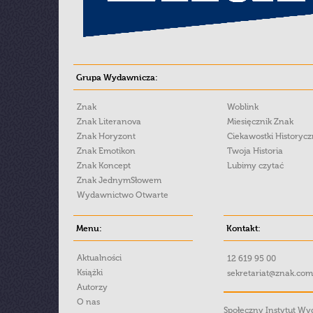
Grupa Wydawnicza:
Znak
Woblink
Znak Literanova
Miesięcznik Znak
Znak Horyzont
Ciekawostki Historyc
Znak Emotikon
Twoja Historia
Znak Koncept
Lubimy czytać
Znak JednymSłowem
Wydawnictwo Otwarte
Menu:
Kontakt:
Aktualności
12 619 95 00
Książki
sekretariat@znak.com
Autorzy
O nas
Społeczny Instytut W