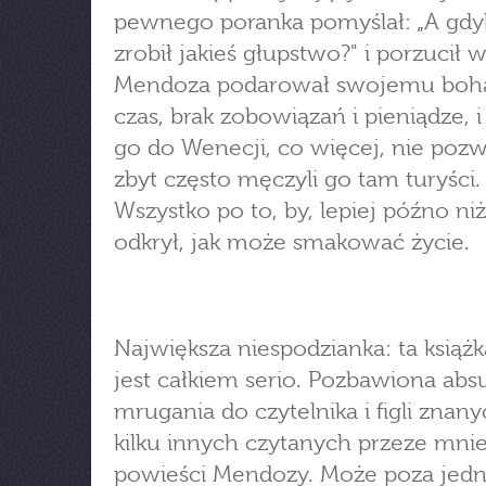
pewnego poranka pomyślał: „A gdy
zrobił jakieś głupstwo?" i porzucił 
Mendoza podarował swojemu boh
czas, brak zobowiązań i pieniądze, i
go do Wenecji, co więcej, nie pozwo
zbyt często męczyli go tam turyści.
Wszystko po to, by, lepiej późno ni
odkrył, jak może smakować życie.
Największa niespodzianka: ta książk
jest całkiem serio. Pozbawiona abs
mrugania do czytelnika i figli znan
kilku innych czytanych przeze mni
powieści Mendozy. Może poza jedn