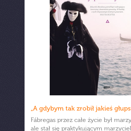
„A gdybym tak zrobił jakieś głup
Fábregas przez całe życie był marz
ale stał się praktykującym marzyci