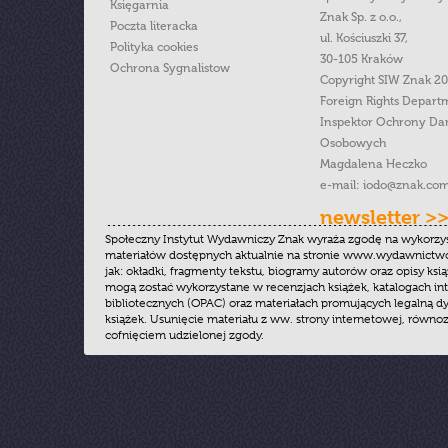
Księgarnia
Znak Sp. z o.o.,
Poczta literacka
ul. Kościuszki 37,
Polityka cookies
30-105 Kraków
Ochrona Sygnalistow
Copyright SIW Znak 2
Foreign Rights Depart
Inspektor Ochrony Da
Osobowych
Magdalena Heczko
e-mail:
iodo@znak.com
newsletter >
Społeczny Instytut Wydawniczy Znak wyraża zgodę na wykorzy
materiałów dostępnych aktualnie na stronie www.wydawnictwoz
jak: okładki, fragmenty tekstu, biogramy autorów oraz opisy ksią
mogą zostać wykorzystane w recenzjach książek, katalogach i
bibliotecznych (OPAC) oraz materiałach promujących legalną dy
książek. Usunięcie materiału z ww. strony internetowej, równoz
cofnięciem udzielonej zgody.