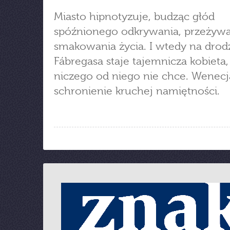
Miasto hipnotyzuje, budząc głód
spóźnionego odkrywania, przeżywa
smakowania życia. I wtedy na drod
Fábregasa staje tajemnicza kobieta,
niczego od niego nie chce. Wenecj
schronienie kruchej namiętności.