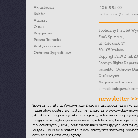
Aktualności
12 619 95 00
Książki
sekretariat@znak.com
Autorzy
O nas
Społeczny Instytut W
Księgarnia
Znak Sp. z o.o.,
Poczta literacka
ul. Kościuszki 37,
Polityka cookies
30-105 Kraków
Ochrona Sygnalistow
Copyright SIW Znak 2
Foreign Rights Depart
Inspektor Ochrony Da
Osobowych
Magdalena Heczko
e-mail:
iodo@znak.com
newsletter >
Społeczny Instytut Wydawniczy Znak wyraża zgodę na wykorzy
materiałów dostępnych aktualnie na stronie www.wydawnictwoz
jak: okładki, fragmenty tekstu, biogramy autorów oraz opisy ksią
mogą zostać wykorzystane w recenzjach książek, katalogach i
bibliotecznych (OPAC) oraz materiałach promujących legalną dy
książek. Usunięcie materiału z ww. strony internetowej, równoz
cofnięciem udzielonej zgody.