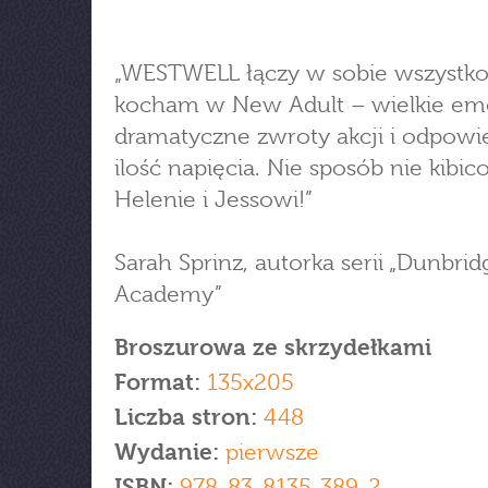
„WESTWELL łączy w sobie wszystko
kocham w New Adult – wielkie em
dramatyczne zwroty akcji i odpowi
ilość napięcia. Nie sposób nie kibi
Helenie i Jessowi!”
Sarah Sprinz, autorka serii „Dunbrid
Academy”
Broszurowa ze skrzydełkami
Format:
135x205
Liczba stron:
448
Wydanie:
pierwsze
ISBN:
978-83-8135-389-2