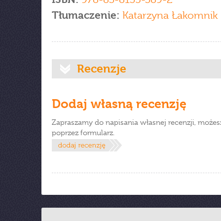
Tłumaczenie:
Katarzyna Łakomnik
Recenzje
Dodaj własną recenzję
Zapraszamy do napisania własnej recenzji, możes
poprzez formularz.