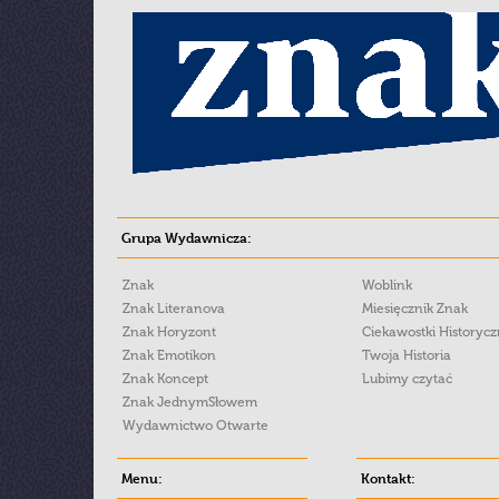
Grupa Wydawnicza:
Znak
Woblink
Znak Literanova
Miesięcznik Znak
Znak Horyzont
Ciekawostki Historyc
Znak Emotikon
Twoja Historia
Znak Koncept
Lubimy czytać
Znak JednymSłowem
Wydawnictwo Otwarte
Menu:
Kontakt: