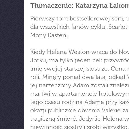
Tłumaczenie: Katarzyna Łako
Pierwszy tom bestsellerowej serii, i
dla wszystkich fanów cyklu „Scarlet
Mony Kasten.
Kiedy Helena Weston wraca do N
Jorku, ma tylko jeden cel: przywró
imię swojej starszej siostrze. Cena 
roli. Minęły ponad dwa lata, odkąd V
jej narzeczony Adam zostali znalez
martwi w apartamencie hotelowy
tego czasu rodzina Adama przy każ
okazji publicznie obwinia Valerie za
tragiczną śmierć. Jedynie Helena 
niewinność siostry i zrobi wszystko