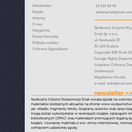
Aktualności
12 619 95 00
Książki
sekretariat@znak.com
Autorzy
O nas
Społeczny Instytut W
Księgarnia
Znak Sp. z o.o.,
Poczta literacka
ul. Kościuszki 37,
Polityka cookies
30-105 Kraków
Ochrona Sygnalistow
Copyright SIW Znak 2
Foreign Rights Depart
Inspektor Ochrony Da
Osobowych
Magdalena Heczko
e-mail:
iodo@znak.com
newsletter >
Społeczny Instytut Wydawniczy Znak wyraża zgodę na wykorzy
materiałów dostępnych aktualnie na stronie www.wydawnictwoz
jak: okładki, fragmenty tekstu, biogramy autorów oraz opisy ksią
mogą zostać wykorzystane w recenzjach książek, katalogach i
bibliotecznych (OPAC) oraz materiałach promujących legalną dy
książek. Usunięcie materiału z ww. strony internetowej, równoz
cofnięciem udzielonej zgody.