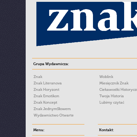
Grupa Wydawnicza:
Znak
Woblink
Znak Literanova
Miesięcznik Znak
Znak Horyzont
Ciekawostki Historyc
Znak Emotikon
Twoja Historia
Znak Koncept
Lubimy czytać
Znak JednymSłowem
Wydawnictwo Otwarte
Menu:
Kontakt: