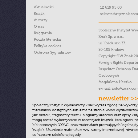
Aktualności
12 619 95 00
Książki
sekretariat@znak.com
Autorzy
O nas
Społeczny Instytut W
Księgarnia
Znak Sp. z o.o.,
Poczta literacka
ul. Kościuszki 37,
Polityka cookies
30-105 Kraków
Ochrona Sygnalistow
Copyright SIW Znak 2
Foreign Rights Depart
Inspektor Ochrony Da
Osobowych
Magdalena Heczko
e-mail:
iodo@znak.com
newsletter >
Społeczny Instytut Wydawniczy Znak wyraża zgodę na wykorzy
materiałów dostępnych aktualnie na stronie www.wydawnictwoz
jak: okładki, fragmenty tekstu, biogramy autorów oraz opisy ksią
mogą zostać wykorzystane w recenzjach książek, katalogach i
bibliotecznych (OPAC) oraz materiałach promujących legalną dy
książek. Usunięcie materiału z ww. strony internetowej, równoz
cofnięciem udzielonej zgody.