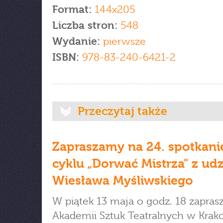
Format:
144x205
Liczba stron:
548
Wydanie:
pierwsze
ISBN:
978-83-240-6421-2
Przeczytaj także
Zapraszamy na 24. spotkani
cyklu „Dorwać Mistrza" z ud
Wiesława Myśliwskiego
W piątek 13 maja o godz. 18 zapra
Akademii Sztuk Teatralnych w Krak