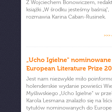
Z Wojciechem Bonowiczem, redak
książki „W środku jesteśmy baśnią",
rozmawia Karina Caban-Rusinek.
>>> 
„Ucho Igielne" nominowane
European Literature Prize 2
Jest nam niezwykle miło poinform
holenderskie wydanie powieści Wi
Myśliwskiego „Ucho Igielne" w prze
Karola Lesmana znalazło się na liśc
tytułów nominowanych do Europ