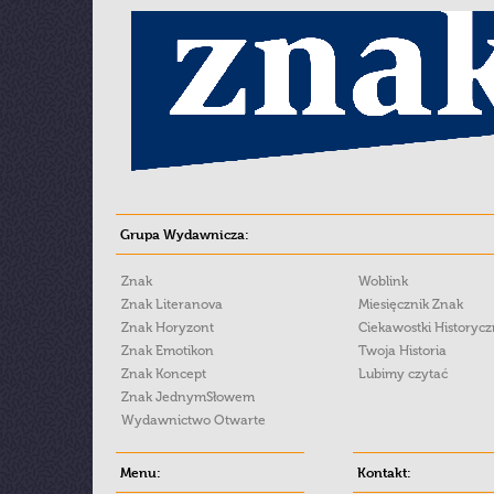
Grupa Wydawnicza:
Znak
Woblink
Znak Literanova
Miesięcznik Znak
Znak Horyzont
Ciekawostki Historyc
Znak Emotikon
Twoja Historia
Znak Koncept
Lubimy czytać
Znak JednymSłowem
Wydawnictwo Otwarte
Menu:
Kontakt: