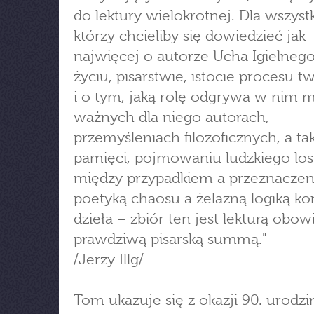
do lektury wielokrotnej. Dla wszystk
którzy chcieliby się dowiedzieć jak
najwięcej o autorze Ucha Igielnego
życiu, pisarstwie, istocie procesu 
i o tym, jaką rolę odgrywa w nim 
ważnych dla niego autorach,
przemyśleniach filozoficznych, a tak
pamięci, pojmowaniu ludzkiego losu
między przypadkiem a przeznacze
poetyką chaosu a żelazną logiką kon
dzieła – zbiór ten jest lekturą obo
prawdziwą pisarską summą."
/Jerzy Illg/
Tom ukazuje się z okazji 90. urodzi